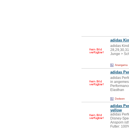
adidas Ki
adidas Kind
28,29,30,31
Junge > Sc
Anangama
adidas Pe
adidas Perf
in angemess
Performance
Elasthan
Dedwen
adidas Pe
yellow
adidas Perf
Disney-Spec
Ansporn ist
Futter: 100