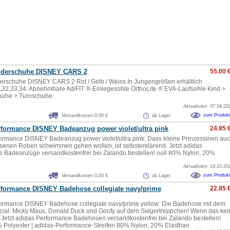
nderschuhe DISNEY CARS 2
55.00 
erschuhe DISNEY CARS 2 Rot / Gelb / Weiss In Jungengrößen erhältlich
,32,33,34. Abnehmbare AdiFIT ®-Einlegesohle OrthoLite ® EVA-Laufsohle Kind >
huhe > Turnschuhe.
Aktualisiert: 07.04.20
zum Produk
Versandkosten 0,00 €
ab Lager
rformance DISNEY Badeanzug power violet/ultra pink
24.95 
ormance DISNEY Badeanzug power violet/ultra pink: Dass kleine Prinzessinen au
enen Roben schwimmen gehen wollen, ist selbsterklärend. Jetzt adidas
 Badeanzüge versandkostenfrei bei Zalando bestellen! null 80% Nylon, 20%
Aktualisiert: 19.10.20
zum Produk
Versandkosten 0,00 €
ab Lager
rformance DISNEY Badehose collegiate navy/prime
22.95 
ormance DISNEY Badehose collegiate navy/prime yellow: Die Badehose mit dem
ial: Micky Maus, Donald Duck und Goofy auf dem Siegertreppchen! Wenn das kei
! Jetzt adidas Performance Badehosen versandkostenfrei bei Zalando bestellen!
% Polyester | adidas-Performance-Streifen 80% Nylon, 20% Elasthan