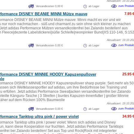
Aktualisiert: 19.10.20
zum Produk
Versandkosten 0,00 €
ab Lager
rformance DISNEY BEANIE MINNI Mütze mauve
7.95 
formance DISNEY BEANIE MINNI Mütze mauve: Minni macht es vor und wir
 nur noch nachmachen - süß und charmant zu sein ohne sich kleiner zu machen
. Jetzt adidas Performance Mützen versandkostenfrei bei Zalando bestellen! aus
 Fleece|dezente Labelstickerei|süße Schleife|neonpinker Bund|XS:110-146, S:152
Aktualisiert: 19.10.20
zum Produk
Versandkosten 0,00 €
ab Lager
rformance DISNEY MINNIE HOODY Kapuzenpullover
25.95 
ple
formance DISNEY MINNIE HOODY Kapuzenpullover sharp purple: Seit mehr als 50
assen sich Weltklassesportler auf adidas, um ihre Bedürfnisse bei Training und
u erfüllen. Jetzt adidas Performance Sweatjacken versandkostenfrei bei Zalando
eteilte Känguru-Tasche | 3 Streifen | buntes Kapuzen-Innenfutter | großer Minnie
äher auf dem Rücken 100% Baumwolle
Aktualisiert: 19.10.20
zum Produk
Versandkosten 0,00 €
ab Lager
formance Tanktop ultra pink / power violet
34.95 
ormance Tanktop ultra pink / power violet: Wenn sich adidas und Disney
, kann diese Kooperation nur fruchten. Jetzt adidas Performance Tanktops
enfrei bei Zalando bestellen! Set aus Top und Rock|Rock mit integrierter