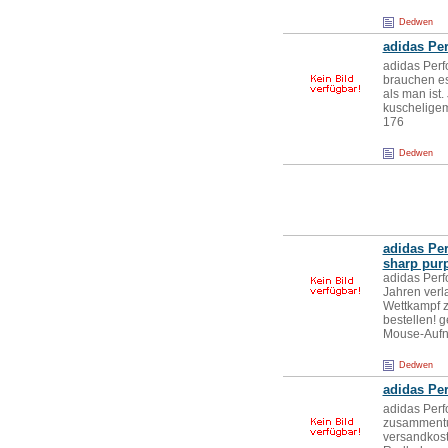
Dedwen
adidas Pe
adidas Per
brauchen es
als man ist
kuscheligem
176
Dedwen
adidas Pe
sharp pur
adidas Per
Jahren verl
Wettkampf z
bestellen! g
Mouse-Aufn
Dedwen
adidas Per
adidas Perf
zusammentun
versandkost