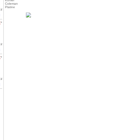
Kohler
Coleman
Platine
14
t
€
*
14
t
€
*
14
t