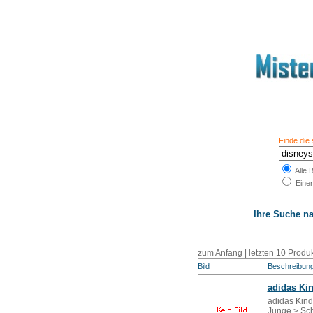
Finde die
Alle 
Einer
Ihre Suche n
zum Anfang
|
letzten 10 Produ
Bild
Beschreibun
adidas Ki
adidas Kind
Junge > Sc