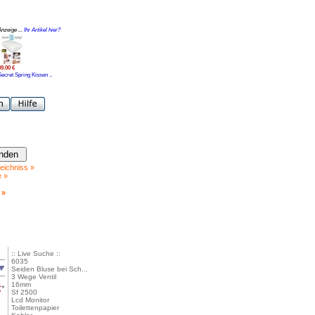
Anzeige ...
Ihr Artikel hier?
39.00 €
Secret Spring Kissen ..
eichniss »
e »
 »
:: Live Suche ::
6035
Seiden Bluse bei Sch...
3 Wege Ventil
16mm
€
*
Sf 2500
Lcd Monitor
Toilettenpapier