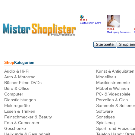
99.99 €
KAMINHOLZLAGER
99.95 €
Medi Spring Kissen in..
Shop
Kategorien
Audio & Hi-Fi
Kunst & Antiquitäten
Auto & Motorrad
Modellbau
Bücher Filme DVDs
Musikinstrumente
Büro & Office
Möbel & Wohnen
Computer
PC- & Videospiele
Dienstleistungen
Porzellan & Glas
Elektrogeräte
Sammeln & Seltene
Essen & Trinken
Software
Feinschmecker & Beauty
Sonstiges
Foto & Camcorder
Spielzeug
Geschenke
Sport- und Freizeitar
Heilkunde & Gesundheit
Telefon Handy Orga