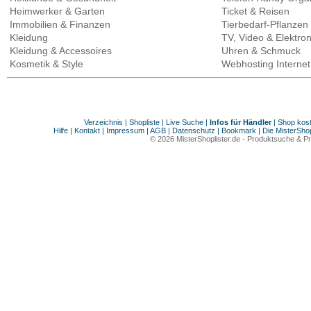
Heimwerker & Garten
Ticket & Reisen
Immobilien & Finanzen
Tierbedarf-Pflanzen
Kleidung
TV, Video & Elektron
Kleidung & Accessoires
Uhren & Schmuck
Kosmetik & Style
Webhosting Internet
Verzeichnis
|
Shopliste
|
Live Suche
|
Infos für Händler
|
Shop kos
Hilfe
|
Kontakt
|
Impressum
|
AGB
|
Datenschutz
|
Bookmark
|
Die MisterShop
© 2026
MisterShoplister.de
-
Produktsuche & Pr