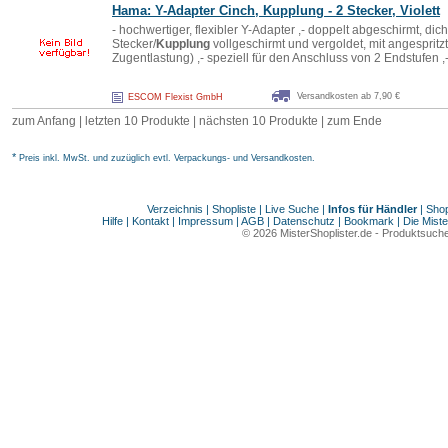
Hama: Y-Adapter
Cinch
,
Kupplung
- 2 Stecker, Violett
- hochwertiger, flexibler Y-Adapter ,- doppelt abgeschirmt, dich
Stecker/
Kupplung
vollgeschirmt und vergoldet, mit angespritz
Zugentlastung) ,- speziell für den Anschluss von 2 Endstufen ,
Versandkosten ab 7,90 €
ESCOM Flexist GmbH
zum Anfang
|
letzten 10 Produkte
|
nächsten 10 Produkte
|
zum Ende
*
Preis inkl. MwSt. und zuzüglich evtl. Verpackungs- und Versandkosten.
Verzeichnis
|
Shopliste
|
Live Suche
|
Infos für Händler
|
Shop
Hilfe
|
Kontakt
|
Impressum
|
AGB
|
Datenschutz
|
Bookmark
|
Die Miste
© 2026
MisterShoplister.de
-
Produktsuche