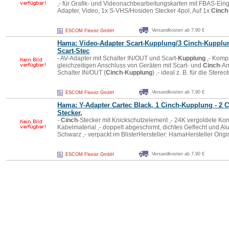
,- für Grafik- und Videonachbearbeitungskarten mit FBAS-Ei
Adapter, Video, 1x S-VHS/Hosiden Stecker 4pol, Auf 1x
Cinch
Versandkosten ab 7,90 €
ESCOM Flexist GmbH
Hama: Video-Adapter Scart-
Kupplung
/3
Cinch
-
Kupplu
Scart-Stec
- AV-Adapter mit Schalter IN/OUT und Scart-
Kupplung
,- Kompa
gleichzeitigen Anschluss von Geräten mit Scart- und
Cinch
-An
Schalter IN/OUT (
Cinch
-
Kupplung
) ,- ideal z. B. für die Ster
Versandkosten ab 7,90 €
ESCOM Flexist GmbH
Hama: Y-Adapter Cartec Black, 1
Cinch
-
Kupplung
- 2
C
Stecker,
-
Cinch
-Stecker mit Knickschutzelement ,- 24K vergoldete Kont
Kabelmaterial ,- doppelt abgeschirmt, dichtes Geflecht und Alu
Schwarz ,- verpackt im BlisterHersteller: HamaHersteller Or
Versandkosten ab 7,90 €
ESCOM Flexist GmbH