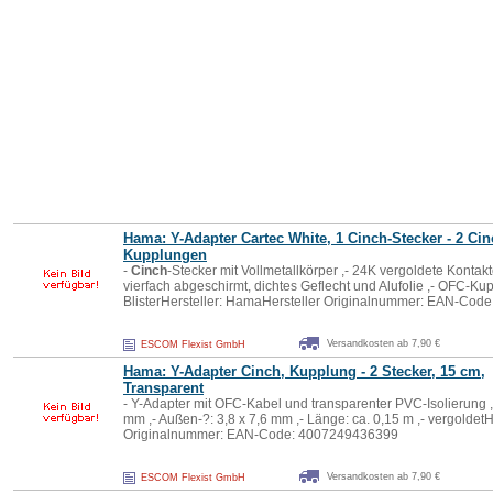
Hama: Y-Adapter Cartec White, 1
Cinch
-Stecker - 2
Cin
Kupplung
en
-
Cinch
-Stecker mit Vollmetallkörper ,- 24K vergoldete Kontakt
vierfach abgeschirmt, dichtes Geflecht und Alufolie ,- OFC-Kupf
BlisterHersteller: HamaHersteller Originalnummer: EAN-Code
Versandkosten ab 7,90 €
ESCOM Flexist GmbH
Hama: Y-Adapter
Cinch
,
Kupplung
- 2 Stecker, 15 cm,
Transparent
- Y-Adapter mit OFC-Kabel und transparenter PVC-Isolierung ,-
mm ,- Außen-?: 3,8 x 7,6 mm ,- Länge: ca. 0,15 m ,- vergoldet
Originalnummer: EAN-Code: 4007249436399
Versandkosten ab 7,90 €
ESCOM Flexist GmbH