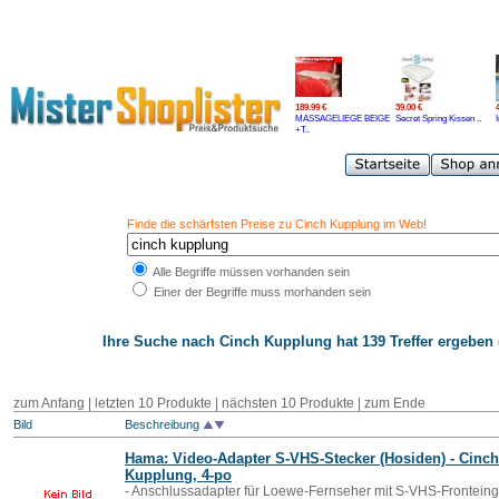
189.99 €
39.00 €
MASSAGELIEGE BEIGE
Secret Spring Kissen ..
+T..
Finde die schärfsten Preise zu Cinch Kupplung im Web!
Alle Begriffe müssen vorhanden sein
Einer der Begriffe muss morhanden sein
Ihre Suche nach
Cinch Kupplung
hat 139 Treffer ergeben 
zum Anfang
|
letzten 10 Produkte
|
nächsten 10 Produkte
|
zum Ende
Bild
Beschreibung
Hama: Video-Adapter S-VHS-Stecker (Hosiden) -
Cinch
Kupplung
, 4-po
- Anschlussadapter für Loewe-Fernseher mit S-VHS-Frontein