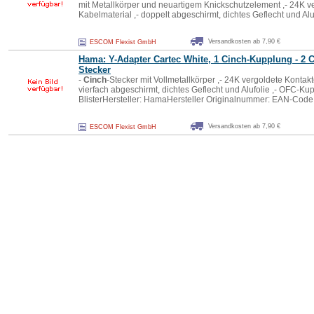
mit Metallkörper und neuartigem Knickschutzelement ,- 24K ve
Kabelmaterial ,- doppelt abgeschirmt, dichtes Geflecht und Al
Versandkosten ab 7,90 €
ESCOM Flexist GmbH
Hama: Y-Adapter Cartec White, 1
Cinch
-
Kupplung
- 2
C
Stecker
-
Cinch
-Stecker mit Vollmetallkörper ,- 24K vergoldete Kontakt
vierfach abgeschirmt, dichtes Geflecht und Alufolie ,- OFC-Kupf
BlisterHersteller: HamaHersteller Originalnummer: EAN-Code
Versandkosten ab 7,90 €
ESCOM Flexist GmbH