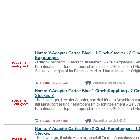
Hama: Y-Adapter Cartec Black, 1
Cinch
-Stecker - 2
Cin
Kupplung
en
-
Cinch
-Stecker mit Knickschutzelement ,- 24K vergoldete Kont
Kabelmaterial ,- doppelt abgeschirmt, dichtes Geflecht und Alu
Schwarz ,- verpackt im BlisterHersteller: HamaHersteller Or
Versandkosten ab 7,90 €
ESCOM Flexist GmbH
Hama: Y-Adapter Cartec Blue 1
Cinch
-
Kupplung
- 2
Ci
Stecker, 2
- hochwertiger, flexibler Adapter, speziell für den Anschluss v
mit Metallkörper und neuartigem Knickschutzelement ,- 24K ve
Kabelmaterial ,- doppelt abgeschirmt, dichtes Geflecht und Al
Versandkosten ab 7,90 €
ESCOM Flexist GmbH
Hama: Y-Adapter Cartec Blue 2
Cinch
-
Kupplung
en - 1
Stecker,
- hochwertige, flexible Adapter, speziell für den Anschluss von