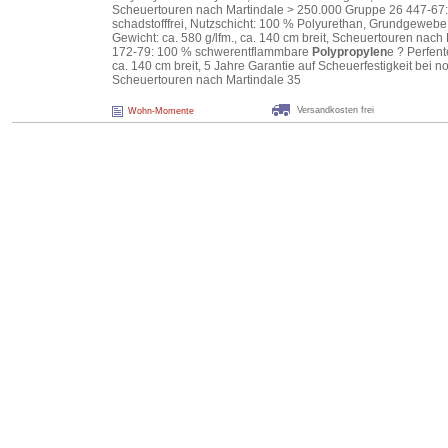
Scheuertouren nach Martindale > 250.000 Gruppe 26 447-67:
schadstofffrei, Nutzschicht: 100 % Polyurethan, Grundgeweb
Gewicht: ca. 580 g/lfm., ca. 140 cm breit, Scheuertouren nac
172-79: 100 % schwerentflammbare
Polypropylen
e ? Perfent
ca. 140 cm breit, 5 Jahre Garantie auf Scheuerfestigkeit bei
Scheuertouren nach Martindale 35
Versandkosten frei
Wohn-Momente