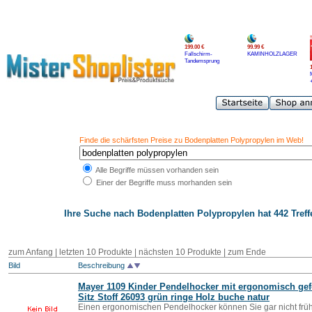
199.00 €
99.99 €
Fallschirm-
KAMINHOLZLAGER
Tandemsprung
Finde die schärfsten Preise zu Bodenplatten Polypropylen im Web!
Alle Begriffe müssen vorhanden sein
Einer der Begriffe muss morhanden sein
Ihre Suche nach
Bodenplatten Polypropylen
hat 442 Treff
zum Anfang
|
letzten 10 Produkte
|
nächsten 10 Produkte
|
zum Ende
Bild
Beschreibung
Mayer 1109 Kinder Pendelhocker mit ergonomisch ge
Sitz Stoff 26093 grün ringe Holz buche natur
Einen ergonomischen Pendelhocker können Sie gar nicht früh