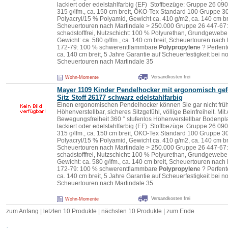
lackiert oder edelstahlfarbig (EF) Stoffbezüge: Gruppe 26 090
315 g/lfm., ca. 150 cm breit, ÖKO-Tex Standard 100 Gruppe 
Polyacryl/15 % Polyamid, Gewicht ca. 410 g/m2, ca. 140 cm b
Scheuertouren nach Martindale > 250.000 Gruppe 26 447-67:
schadstofffrei, Nutzschicht: 100 % Polyurethan, Grundgeweb
Gewicht: ca. 580 g/lfm., ca. 140 cm breit, Scheuertouren nac
172-79: 100 % schwerentflammbare
Polypropylen
e ? Perfent
ca. 140 cm breit, 5 Jahre Garantie auf Scheuerfestigkeit bei
Scheuertouren nach Martindale 35
Versandkosten frei
Wohn-Momente
Mayer 1109 Kinder Pendelhocker mit ergonomisch ge
Sitz Stoff 26177 schwarz edelstahlfarbig
Einen ergonomischen Pendelhocker können Sie gar nicht früh
Höhenverstellbar, sicheres Sitzgefühl, völlige Beinfreiheit. Mit 
Bewegungsfreiheit 360 ° stufenlos Höhenverstellbar Bodenpla
lackiert oder edelstahlfarbig (EF) Stoffbezüge: Gruppe 26 090
315 g/lfm., ca. 150 cm breit, ÖKO-Tex Standard 100 Gruppe 
Polyacryl/15 % Polyamid, Gewicht ca. 410 g/m2, ca. 140 cm b
Scheuertouren nach Martindale > 250.000 Gruppe 26 447-67:
schadstofffrei, Nutzschicht: 100 % Polyurethan, Grundgeweb
Gewicht: ca. 580 g/lfm., ca. 140 cm breit, Scheuertouren nac
172-79: 100 % schwerentflammbare
Polypropylen
e ? Perfent
ca. 140 cm breit, 5 Jahre Garantie auf Scheuerfestigkeit bei
Scheuertouren nach Martindale 35
Versandkosten frei
Wohn-Momente
zum Anfang
|
letzten 10 Produkte
|
nächsten 10 Produkte
|
zum Ende