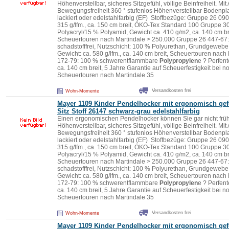
Höhenverstellbar, sicheres Sitzgefühl, völlige Beinfreiheit. Mit 
Bewegungsfreiheit 360 ° stufenlos Höhenverstellbar Bodenpla
lackiert oder edelstahlfarbig (EF) Stoffbezüge: Gruppe 26 090
315 g/lfm., ca. 150 cm breit, ÖKO-Tex Standard 100 Gruppe 
Polyacryl/15 % Polyamid, Gewicht ca. 410 g/m2, ca. 140 cm b
Scheuertouren nach Martindale > 250.000 Gruppe 26 447-67:
schadstofffrei, Nutzschicht: 100 % Polyurethan, Grundgeweb
Gewicht: ca. 580 g/lfm., ca. 140 cm breit, Scheuertouren nac
172-79: 100 % schwerentflammbare
Polypropylen
e ? Perfent
ca. 140 cm breit, 5 Jahre Garantie auf Scheuerfestigkeit bei
Scheuertouren nach Martindale 35
Versandkosten frei
Wohn-Momente
Mayer 1109 Kinder Pendelhocker mit ergonomisch ge
Sitz Stoff 26147 schwarz-grau edelstahlfarbig
Einen ergonomischen Pendelhocker können Sie gar nicht früh
Höhenverstellbar, sicheres Sitzgefühl, völlige Beinfreiheit. Mit 
Bewegungsfreiheit 360 ° stufenlos Höhenverstellbar Bodenpla
lackiert oder edelstahlfarbig (EF) Stoffbezüge: Gruppe 26 090
315 g/lfm., ca. 150 cm breit, ÖKO-Tex Standard 100 Gruppe 
Polyacryl/15 % Polyamid, Gewicht ca. 410 g/m2, ca. 140 cm b
Scheuertouren nach Martindale > 250.000 Gruppe 26 447-67:
schadstofffrei, Nutzschicht: 100 % Polyurethan, Grundgeweb
Gewicht: ca. 580 g/lfm., ca. 140 cm breit, Scheuertouren nac
172-79: 100 % schwerentflammbare
Polypropylen
e ? Perfent
ca. 140 cm breit, 5 Jahre Garantie auf Scheuerfestigkeit bei
Scheuertouren nach Martindale 35
Versandkosten frei
Wohn-Momente
Mayer 1109 Kinder Pendelhocker mit ergonomisch ge