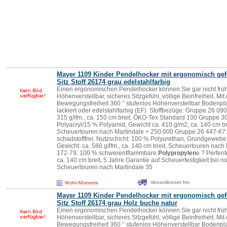
Mayer 1109 Kinder Pendelhocker mit ergonomisch ge
Sitz Stoff 26174 grau edelstahlfarbig
Einen ergonomischen Pendelhocker können Sie gar nicht früh
Höhenverstellbar, sicheres Sitzgefühl, völlige Beinfreiheit. Mit 
Bewegungsfreiheit 360 ° stufenlos Höhenverstellbar Bodenpla
lackiert oder edelstahlfarbig (EF) Stoffbezüge: Gruppe 26 090
315 g/lfm., ca. 150 cm breit, ÖKO-Tex Standard 100 Gruppe 
Polyacryl/15 % Polyamid, Gewicht ca. 410 g/m2, ca. 140 cm b
Scheuertouren nach Martindale > 250.000 Gruppe 26 447-67:
schadstofffrei, Nutzschicht: 100 % Polyurethan, Grundgeweb
Gewicht: ca. 580 g/lfm., ca. 140 cm breit, Scheuertouren nac
172-79: 100 % schwerentflammbare
Polypropylen
e ? Perfent
ca. 140 cm breit, 5 Jahre Garantie auf Scheuerfestigkeit bei
Scheuertouren nach Martindale 35
Versandkosten frei
Wohn-Momente
Mayer 1109 Kinder Pendelhocker mit ergonomisch ge
Sitz Stoff 26174 grau Holz buche natur
Einen ergonomischen Pendelhocker können Sie gar nicht früh
Höhenverstellbar, sicheres Sitzgefühl, völlige Beinfreiheit. Mit 
Bewegungsfreiheit 360 ° stufenlos Höhenverstellbar Bodenpla