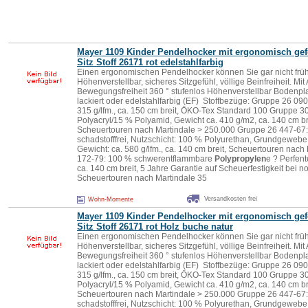
Mayer 1109 Kinder Pendelhocker mit ergonomisch ge
Sitz Stoff 26171 rot edelstahlfarbig
Einen ergonomischen Pendelhocker können Sie gar nicht früh
Höhenverstellbar, sicheres Sitzgefühl, völlige Beinfreiheit. Mit 
Bewegungsfreiheit 360 ° stufenlos Höhenverstellbar Bodenpla
lackiert oder edelstahlfarbig (EF) Stoffbezüge: Gruppe 26 090
315 g/lfm., ca. 150 cm breit, ÖKO-Tex Standard 100 Gruppe 
Polyacryl/15 % Polyamid, Gewicht ca. 410 g/m2, ca. 140 cm b
Scheuertouren nach Martindale > 250.000 Gruppe 26 447-67:
schadstofffrei, Nutzschicht: 100 % Polyurethan, Grundgeweb
Gewicht: ca. 580 g/lfm., ca. 140 cm breit, Scheuertouren nac
172-79: 100 % schwerentflammbare
Polypropylen
e ? Perfent
ca. 140 cm breit, 5 Jahre Garantie auf Scheuerfestigkeit bei
Scheuertouren nach Martindale 35
Versandkosten frei
Wohn-Momente
Mayer 1109 Kinder Pendelhocker mit ergonomisch ge
Sitz Stoff 26171 rot Holz buche natur
Einen ergonomischen Pendelhocker können Sie gar nicht früh
Höhenverstellbar, sicheres Sitzgefühl, völlige Beinfreiheit. Mit 
Bewegungsfreiheit 360 ° stufenlos Höhenverstellbar Bodenpla
lackiert oder edelstahlfarbig (EF) Stoffbezüge: Gruppe 26 090
315 g/lfm., ca. 150 cm breit, ÖKO-Tex Standard 100 Gruppe 
Polyacryl/15 % Polyamid, Gewicht ca. 410 g/m2, ca. 140 cm b
Scheuertouren nach Martindale > 250.000 Gruppe 26 447-67:
schadstofffrei, Nutzschicht: 100 % Polyurethan, Grundgeweb