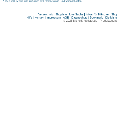
*
Preis inkl. MwSt. und zuzüglich evtl. Verpackungs- und Versandkosten.
Verzeichnis
|
Shopliste
|
Live Suche
|
Infos für Händler
|
Shop
Hilfe
|
Kontakt
|
Impressum
|
AGB
|
Datenschutz
|
Bookmark
|
Die Miste
© 2026
MisterShoplister.de
-
Produktsuche