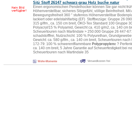
Sitz Stoff 26147 schwarz-grau Holz buche natur
Einen ergonomischen Pendelhocker können Sie gar nicht früh
Höhenverstellbar, sicheres Sitzgefühl, völlige Beinfreiheit. Mit 
Bewegungsfreiheit 360 ° stufenlos Höhenverstellbar Bodenpla
lackiert oder edelstahlfarbig (EF) Stoffbezüge: Gruppe 26 090
315 g/lfm., ca. 150 cm breit, ÖKO-Tex Standard 100 Gruppe 
Polyacryl/15 % Polyamid, Gewicht ca. 410 g/m2, ca. 140 cm b
Scheuertouren nach Martindale > 250.000 Gruppe 26 447-67:
schadstofffrei, Nutzschicht: 100 % Polyurethan, Grundgeweb
Gewicht: ca. 580 g/lfm., ca. 140 cm breit, Scheuertouren nac
172-79: 100 % schwerentflammbare
Polypropylen
e ? Perfent
ca. 140 cm breit, 5 Jahre Garantie auf Scheuerfestigkeit bei
Scheuertouren nach Martindale 35
Versandkosten frei
Wohn-Momente