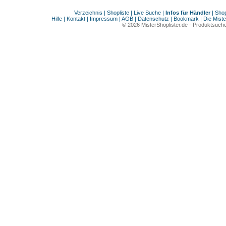
Verzeichnis
|
Shopliste
|
Live Suche
|
Infos für Händler
|
Shop
Hilfe
|
Kontakt
|
Impressum
|
AGB
|
Datenschutz
|
Bookmark
|
Die Miste
© 2026
MisterShoplister.de
-
Produktsuche