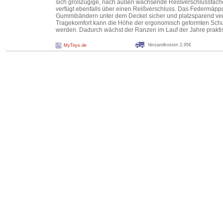
sich großzügige, nach außen wachsende Reißverschlussfächer
verfügt ebenfalls über einen Reißverschluss. Das Federmäpp
Gummibändern unter dem Deckel sicher und platzsparend ver
Tragekomfort kann die Höhe der ergonomisch geformten Schult
werden. Dadurch wächst der Ranzen im Lauf der Jahre prakti
Versandkosten 2,95€
MyToys.de