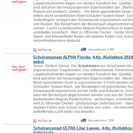
Lagekontrollriemen tragen zur idealen Passform bei. Qualität,
sind seit jeher die herausragenden Eigenschaften der ,,Marke
Robust und praktisch. Details: - Die Mesh-gepolsterten Gurt
mittels leicht verstellbarem Klett-Schlaufen-System fixiert - D
Seitenflügeln verlagert den Schwerpunkt ergonomisch auf die 
und Rücken. Bei Bedarf kann der Beckengurt abgenommen we
ziehen - Leicht zu bedienedes Magnet-Rasterschloss in ergo
unterteiltes Innenfach - Weit zu öffnender Deckel - Große Vort
Stand- und Wasserfester Boden mit stabilen Füßen zum Schutz
retroreflektierendem Material.
Versandkosten 2,95€
MyToys.de
Schulranzen
set ALPHA Florida, 4-tlg. (Kollektion 2019
petrol
Scout - Einfach Genial. Der
Schulranzen
von Scout bietet die
ergonomischen Tragekomfort. Das mitwachsende, höhenverste
Lagekontrollriemen tragen zur idealen Passform bei. Qualität,
sind seit jeher die herausragenden Eigenschaften der ,,Marke 
Mesh-gepolsterten Gurte in ergonomischer S-Form werden mittel
Schlaufen-System fixiert - der Beckengurt mit gepolsterten Sei
Schwerpunkt ergonomisch auf die Hüfte und entlastet so Schu
kann der Beckengurt abgenommen werden und aus der Schlauf
bedienendes Magnet-Rasterschloss - geräumiges, unterteiltes
weit zu öffnender Deckel - großvolumige Seitentaschen - stan
stabilen Füßen zum Schutz vor Nässe von unten - mit retrorefl
auftreffendes Licht wider und bewirkt s
Versandkosten 2,95€
MyToys.de
Schulranzen
set ULTRA Lilac Leaves, 4-tlg. (Kollektion
türkis/grün