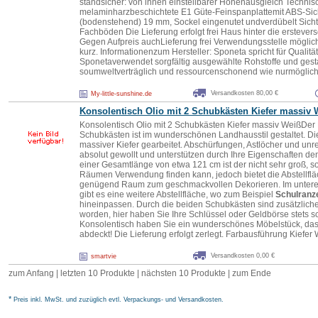
standsicher: von innen einstellbarer Höhenausgleich Technisc
melaminharzbeschichtete E1 Güte-Feinspanplattemit ABS-Sic
(bodenstehend) 19 mm, Sockel eingenutet undverdübelt Sich
Fachböden Die Lieferung erfolgt frei Haus hinter die erstever
Gegen Aufpreis auchLieferung frei Verwendungsstelle möglich.
kurz. Informationenzum Hersteller: Sponeta spricht für Qualit
Sponetaverwendet sorgfältig ausgewählte Rohstoffe und gestal
soumweltverträglich und ressourcenschonend wie nurmöglich.
Versandkosten 80,00 €
My-little-sunshine.de
Konsolentisch Olio mit 2 Schubkästen Kiefer massiv 
Konsolentisch Olio mit 2 Schubkästen Kiefer massiv WeißDer 
Schubkästen ist im wunderschönen Landhausstil gestaltet. D
massiver Kiefer gearbeitet. Abschürfungen, Astlöcher und unr
absolut gewollt und unterstützen durch Ihre Eigenschaften den
einer Gesamtlänge von etwa 121 cm ist der nicht sehr groß, s
Räumen Verwendung finden kann, jedoch bietet die Abstellflä
genügend Raum zum geschmackvollen Dekorieren. Im untere
gibt es eine weitere Abstellfläche, wo zum Beispiel
Schulranz
hineinpassen. Durch die beiden Schubkästen sind zusätzlich
worden, hier haben Sie Ihre Schlüssel oder Geldbörse stets s
Konsolentisch haben Sie ein wunderschönes Möbelstück, dass 
abdeckt! Die Lieferung erfolgt zerlegt. Farbausführung Kiefer
Versandkosten 0,00 €
smartvie
zum Anfang
|
letzten 10 Produkte
| nächsten 10 Produkte | zum Ende
*
Preis inkl. MwSt. und zuzüglich evtl. Verpackungs- und Versandkosten.