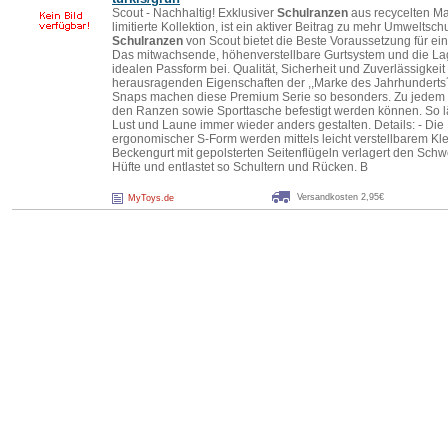
Scout - Nachhaltig! Exklusiver
Schulranzen
aus recycelten Ma
limitierte Kollektion, ist ein aktiver Beitrag zu mehr Umwelts
Schulranzen
von Scout bietet die Beste Voraussetzung für e
Das mitwachsende, höhenverstellbare Gurtsystem und die Lag
idealen Passform bei. Qualität, Sicherheit und Zuverlässigkeit 
herausragenden Eigenschaften der ,,Marke des Jahrhunderts´
Snaps machen diese Premium Serie so besonders. Zu jedem R
den Ranzen sowie Sporttasche befestigt werden können. So lä
Lust und Laune immer wieder anders gestalten. Details: - Die
ergonomischer S-Form werden mittels leicht verstellbarem Klet
Beckengurt mit gepolsterten Seitenflügeln verlagert den Sch
Hüfte und entlastet so Schultern und Rücken. B
Versandkosten 2,95€
MyToys.de