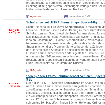
ergonomischer S-Form werden mittels leicht verstellbarem Klet
Beckengurt mit gepolsterten Seitenflügeln verlagert den Sch
Hüfte und entlastet so Schultern und Rücken. B
Versandkosten 2,95€
MyToys.de
Schulranzen
set ULTRA Funny Snaps Space 4-tlg. dun
Scout - Nachhaltig! Exklusiver
Schulranzen
aus recycelten Ma
limitierte Kollektion, ist ein aktiver Beitrag zu mehr Umwelts
Schulranzen
von Scout bietet die Beste Voraussetzung für e
Das mitwachsende, höhenverstellbare Gurtsystem und die Lag
idealen Passform bei. Qualität, Sicherheit und Zuverlässigkeit 
herausragenden Eigenschaften der ,,Marke des Jahrhunderts´
Snaps machen diese Premium Serie so besonders. Zu jedem R
den Ranzen sowie Sporttasche befestigt werden können. So lä
Lust und Laune immer wieder anders gestalten. Details: - Die
ergonomischer S-Form werden mittels leicht verstellbarem Klet
Beckengurt mit gepolsterten Seitenflügeln verlagert den Sch
Hüfte und entlastet so Schultern und Rücken.
Versandkosten 2,95€
MyToys.de
Step by Step 139225
Schulranzen
set Schleich Space W
5-tlg.
Der STEP BY STEP Schleich
Schulranzen
im Space Design lä
nach Lust und Laune immer wieder neu gestalten - damit ist d
zuverlässiger und bequemer Begleiter durch den Schulalltag, 
Hingucker. Dieses fünfteilige Set umfasst den Ranzen, einen 
ein vollständig befülltes Federmäppchen und einen Satz Mag
nur ca. 1250 g ist der
Schulranzen
ausgesprochen leicht aber
seinem großen Hauptfach finden Bücher, Hefte und Ordner ihr