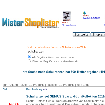
99.99 €
KAMINHOLZLAGER
99.90 €
Ab Revolutionizer
Finde die schärfsten Preise zu Schulranzen im Web!
Alle Begriffe müssen vorhanden sein
Einer der Begriffe muss morhanden sein
Ihre Suche nach
Schulranzen
hat 500 Treffer ergeben (491
zum Anfang
|
letzten 10 Produkte
| nächsten 10 Produkte | zum Ende
Bild
Beschreibung
Schulranzen
set GENIUS Space, 4-tlg. (Kollektion 2019
Scout - Einfach Genial. Der
Schulranzen
von Scout bietet die
ergonomischen Tragekomfort. Das mitwachsende, höhenverste