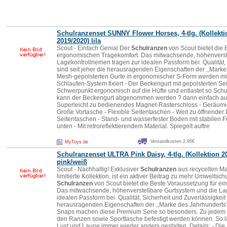
Schulranzen
set SUNNY Flower Horses, 4-tlg. (Kollekti
2019/2020) lila
Scout - Einfach Genial Der
Schulranzen
von Scout bietet die 
ergonomischen Tragekomfort. Das mitwachsende, höhenverste
Lagekontrollriemen tragen zur idealen Passform bei. Qualität,
sind seit jeher die herausragenden Eigenschaften der ,,Marke 
Mesh-gepolsterten Gurte in ergonomischer S-Form werden mitte
Schlaufen-System fixiert - Der Beckengurt mit gepolsterten Sei
Schwerpunkt ergonomisch auf die Hüfte und entlastet so Schu
kann der Beckengurt abgenommen werden ? dann einfach aus
Superleicht zu bedienendes Magnet-Rasterschloss - Geräumige
Große Vortasche - Flexible Seitentaschen - Weit zu öffnender
Seitentaschen - Stand- und wasserfester Boden mit stabilen
unten - Mit retroreflektierendem Material. Spiegelt auftre
Versandkosten 2,95€
MyToys.de
Schulranzen
set ULTRA Pink Daisy, 4-tlg. (Kollektion 2
pink/weiß
Scout - Nachhaltig! Exklusiver
Schulranzen
aus recycelten Ma
limitierte Kollektion, ist ein aktiver Beitrag zu mehr Umwelts
Schulranzen
von Scout bietet die Beste Voraussetzung für e
Das mitwachsende, höhenverstellbare Gurtsystem und die Lag
idealen Passform bei. Qualität, Sicherheit und Zuverlässigkeit 
herausragenden Eigenschaften der ,,Marke des Jahrhunderts´
Snaps machen diese Premium Serie so besonders. Zu jedem R
den Ranzen sowie Sporttasche befestigt werden können. So lä
Lust und Laune immer wieder anders gestalten. Details: - Die