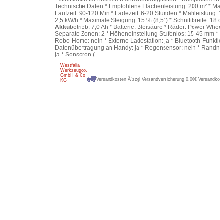
Technische Daten * Empfohlene Flächenleistung: 200 m² * Ma
Laufzeit: 90-120 Min * Ladezeit: 6-20 Stunden * Mähleistung:
2,5 kW/h * Maximale Steigung: 15 % (8,5°) * Schnittbreite: 18 
Akku
betrieb: 7,0 Ah * Batterie: Bleisäure * Räder: Power Whe
Separate Zonen: 2 * Höheneinstellung Stufenlos: 15-45 mm * 
Robo-Home: nein * Externe Ladestation: ja * Bluetooth-Funkt
Datenübertragung an Handy: ja * Regensensor: nein * Rand
ja * Sensoren (
Westfalia
Werkzeugco.
GmbH & Co
Versandkosten Â´zzgl Versandversicherung 0,00€ Versandkos
KG