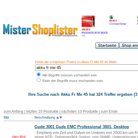
89.00 €
Criminal Dinner
189.99 €
MASSAGELIEGE BEIGE
+T..
Finde die schärfsten Preise zu Akku Fr Me 45 im Web!
Alle Begriffe müssen vorhanden sein
Einer der Begriffe muss morhanden sein
Ihre Suche nach
Akku Fr Me 45
hat 324 Treffer ergeben (31
zum Anfang
|
letzten 10 Produkte
|
nächsten 10 Produkte
|
zum Ende
Bild
Beschreibung
Gude 3001 Gude EMC Professional 3001, Desktop
- Empfang von Zeit und Datum im Umkreis von 2000 km um Fr
alone NTP- Zeitserverâ€¢ Syslog- und SNMP- Unterstützun