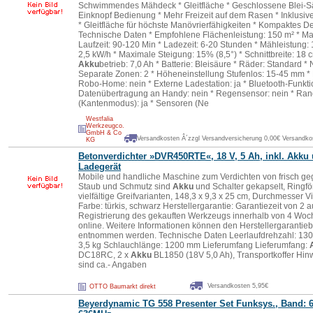
Schwimmendes Mähdeck * Gleitfläche * Geschlossene Blei-Sä
Einknopf Bedienung * Mehr Freizeit auf dem Rasen * Inklusive
* Gleitfläche für höchste Manövrierfähigkeiten * Kompakte
Technische Daten * Empfohlene Flächenleistung: 150 m² * Ma
Laufzeit: 90-120 Min * Ladezeit: 6-20 Stunden * Mähleistung:
2,5 kW/h * Maximale Steigung: 15% (8,5°) * Schnittbreite: 18 
Akku
betrieb: 7,0 Ah * Batterie: Bleisäure * Räder: Standard 
Separate Zonen: 2 * Höheneinstellung Stufenlos: 15-45 mm * 
Robo-Home: nein * Externe Ladestation: ja * Bluetooth-Funkt
Datenübertragung an Handy: nein * Regensensor: nein * Ra
(Kantenmodus): ja * Sensoren (Ne
Westfalia
Werkzeugco.
GmbH & Co
Versandkosten Â´zzgl Versandversicherung 0,00€ Versandkos
KG
Betonverdichter »DVR450RTE«, 18 V, 5 Ah, inkl.
Akku
Ladegerät
Mobile und handliche Maschine zum Verdichten von frisch g
Staub und Schmutz sind
Akku
und Schalter gekapselt, Ringf
vielfältige Greifvarianten, 148,3 x 9,3 x 25 cm, Durchmesser V
Farbe: türkis, schwarz Herstellergarantie: Garantiezeit von 2 
Registrierung des gekauften Werkzeugs innerhalb von 4 Wo
online. Weitere Informationen können den Herstellergarant
entnommen werden. Technische Daten Leerlaufdrehzahl: 13
3,5 kg Schlauchlänge: 1200 mm Lieferumfang Lieferumfang:
DC18RC, 2 x
Akku
BL1850 (18V 5,0 Ah), Transportkoffer Hinw
sind ca.- Angaben
Versandkosten 5,95€
OTTO Baumarkt direkt
Beyerdynamic TG 558 Presenter Set Funksys., Band: 6