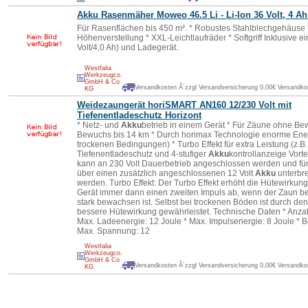
Akku
Rasenmäher Moweo 46.5 Li - Li-Ion 36 Volt, 4 A
Für Rasenflächen bis 450 m². * Robustes Stahlblechgehäuse 
Höhenverstellung * XXL-Leichtlaufräder * Softgriff Inklusive 
Volt/4,0 Ah) und Ladegerät.
Westfalia
Werkzeugco.
GmbH & Co
Versandkosten Â´zzgl Versandversicherung 0,00€ Versandkos
KG
Weidezaungerät horiSMART AN160 12/230 Volt mit
Tiefenentladeschutz Horizont
* Netz- und
Akku
betrieb in einem Gerät * Für Zäune ohne Be
Bewuchs bis 14 km * Durch horimax Technologie enorme Ener
trockenen Bedingungen) * Turbo Effekt für extra Leistung (z.B
Tiefenentladeschutz und 4-stufiger
Akku
kontrollanzeige Vorte
kann an 230 Volt Dauerbetrieb angeschlossen werden und für 
über einen zusätzlich angeschlossenen 12 Volt
Akku
unterbre
werden. Turbo Effekt: Der Turbo Effekt erhöht die Hütewirkung
Gerät immer dann einen zweiten Impuls ab, wenn der Zaun bes
stark bewachsen ist. Selbst bei trockenen Böden ist durch den
bessere Hütewirkung gewährleistet. Technische Daten * Anzahl
Max. Ladeenergie: 12 Joule * Max. Impulsenergie: 8 Joule * B
Max. Spannung: 12
Westfalia
Werkzeugco.
GmbH & Co
Versandkosten Â´zzgl Versandversicherung 0,00€ Versandkos
KG