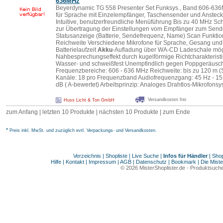
636MHz
Beyerdynamic TG 558 Presenter Set Funksys., Band:606-636
für Sprache mit Einzelempfänger, Taschensender und Anstec
Intuitive, benutzerfreundliche Menüführung Bis zu 40 MHz Schal
zur Übertragung der Einstellungen vom Empfänger zum Sende
Statusanzeige (Batterie, Sendefrequenz, Name) Scan Funktio
Reichweite Verschiedene Mikrofone für Sprache, Gesang und I
Batterielaufzeit
Akku
-Aufladung über WA-CD Ladeschale mög
Nahbesprechungseffekt durch kugelförmige Richtcharakteris
Wasser- und schweißfest Unempfindlich gegen Poppgeräusc
Frequenzbereiche: 606 - 636 MHz Reichweite: bis zu 120 m (Si
Kanäle: 18 pro Frequenzband Audiofrequenzgang: 45 Hz - 1
dB ( A-bewertet) Arbeitsprinzip: Analoges Drahtlos-Mikrofons
Versandkosten frei
Huss Licht & Ton GmbH
zum Anfang
|
letzten 10 Produkte
|
nächsten 10 Produkte
|
zum Ende
*
Preis inkl. MwSt. und zuzüglich evtl. Verpackungs- und Versandkosten.
Verzeichnis
|
Shopliste
|
Live Suche
|
Infos für Händler
|
Shop
Hilfe
|
Kontakt
|
Impressum
|
AGB
|
Datenschutz
|
Bookmark
|
Die Miste
© 2026
MisterShoplister.de
-
Produktsuche