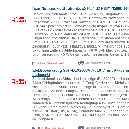
Acer Notebooks/Ultrabooks »SF114-32-P80Y N5000 14
Design Typ: Notebook Farbe: Grün Bildschirm Diagonale: 35,6
1080 Pixel, Full HD, LED, LCD, IPS, ComfyView Prozessor Fam
Prozessor: N5000 Prozessor-Taktfrequenz: 4 x 1.10 GHz Sp
SDRAM Speichermedien Gesamtspeicherkapazität: 256 GB SS
SD Grafik On-Board Grafikadaptermodell: Intel® UHD Graphi
Laufwerk-Typ: Nein Netzwerk WLAN: Ja, IEEE 802.11a/b/g/n/ac
Fingerabdruck-Scanner: Ja Lautsprecher: 2 x Stereo Anschlüs
2 x USB 3.0 1 x USB 3.1 Gen 1 1 x HDMI Software Windows 1
Zeigegerät: TouchPad Tastatur: Ja Tastatur-Hintergrundbeleuc
Li-Polymer Zellen: 3
Akku
kapazität: 4670 mAh Max. Laufzeit:
Stromversorgung: 45 W Gewicht & Abmessungen Gewicht: 1.3
Versandkosten 6,95€
Schwab Versand GmbH
Elektrowerkzeug-Set »DLX2083MJ«, 18 V, mit
Akku
s u
Ladegerät
Set bestehend aus
Akku
-Handkreissäge (DHS710Z) und
Ak
Akku
-Schlagbohrschrauber mit 2-Gang-Getriebe mit Metallz
kostensparende
Akku
-Handkreissäge mit 2x18 V-Antrieb, Inkl.
praktischen Aufbewahrungskoffern - Produktdetails Material Kof
Herstellergarantie: Garantiezeit von 2 auf 3 Jahre verlängern
Werkzeugs innerhalb von 4 Wochen nach Kaufdatum bei MAKIT
können den Herstellergarantiebedingungen im Downloadber
Hinweise Lieferumfang: Werkzeug-Set, Seitengriff kpl., Para
x
Akku
-BL1840 (18V, 4,0Ah), Schraube M4x12, Einhängebügel, 
5mm, MAKPAC Gr.2, MAKPAC Gr.4, HM-Sägeb. 190mm 12Z Arti
ca.- Angaben
Versandkosten 5,95€
OTTO Baumarkt direkt