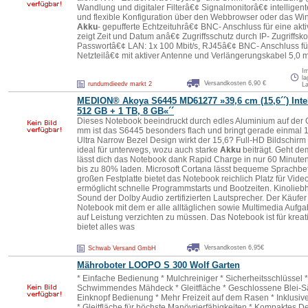
Wandlung und digitaler Filterâ€¢ Signalmonitorâ€¢ intelligen
und flexible Konfiguration über den Webbrowser oder das
Akku
- gepufferte Echtzeituhrâ€¢ BNC- Anschluss für eine ak
zeigt Zeit und Datum anâ€¢ Zugriffsschutz durch IP- Zugriffsk
Passwortâ€¢ LAN: 1x 100 Mbit/s, RJ45â€¢ BNC- Anschluss fü
Netzteilâ€¢ mit aktiver Antenne und Verlängerungskabel 5,0
I
la
Versandkosten 6,90 €
rundumdieedv markt 2
L
MEDION® Akoya S6445 MD61277 »39,6 cm (15,6´´) Intel
512 GB + 1 TB, 8 GB«´´
Dieses Notebook beeindruckt durch edles Aluminium auf der O
mm ist das S6445 besonders flach und bringt gerade einmal 1
Ultra Narrow Bezel Design wirkt der 15,6? Full-HD Bildschirm
ideal für unterwegs, wozu auch starke
Akku
beiträgt. Geht de
lässt dich das Notebook dank Rapid Charge in nur 60 Minute
bis zu 80% laden. Microsoft Cortana lässt bequeme Sprachbefe
großen Festplatte bietet das Notebook reichlich Platz für Vid
ermöglicht schnelle Programmstarts und Bootzeiten. Kinoliebh
Sound der Dolby Audio zertifizierten Lautsprecher. Der Käufer
Notebook mit dem er alle alltäglichen sowie Multimedia Aufg
auf Leistung verzichten zu müssen. Das Notebook ist für krea
bietet alles was
Versandkosten 6,95€
Schwab Versand GmbH
Mähroboter LOOPO S 300 Wolf Garten
* Einfache Bedienung * Mulchreiniger * Sicherheitsschlüssel
Schwimmendes Mähdeck * Gleitfläche * Geschlossene Blei-Sä
Einknopf Bedienung * Mehr Freizeit auf dem Rasen * Inklusive
* Gleitfläche für höchste Manövrierfähigkeiten * Kompakte