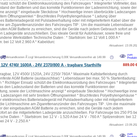
nsatz schützt die Elektronikausrüstung des Fahrzeuges * Integrierter Voltmeter, das
tand der Batterien und das korrekte Funktionieren der Ladeeinrichtung, sowie der
ne anzeigt * eingebaute Steckdose * Hochwertige innen überbrückte Ladezangen
eitem Öffnungswinkel * Bruchfestes Polyethylengehäuse * Ladung über
hes Batterieladegerät mit Pulsladeerhaltung oder mit mitgeliefertem Kabel über die
ine am Zigarettenanzünder des Fahrzeuges TIP : Um die maximale Lebensdauer
uten AGM Batterie zu erreichen, sind die Geräte nach jedem Gebrauch sofort an di
ten Ladegeräte anzuschließen. Das ideale Gerät für Autohäuser, sowie freie und
dene Werkstätten Technische Daten : * Startstrom: bei 12 Volt 1.000 A *
: bei 12 Volt 2.960 A * Kabeldurc
Aktualisiert: 13.09.20
.
zum
Versandkosten Â´zzgl Versandversicherung 0,00€ Versandkostenfrei ab 149.99
Produkt
 12V 4740/ 1600A - 24V 2370/800 A -
tragbare
Starthilfe
889.00 
 tragbar, 12V 4500/ 1520A, 24V 2250/ 760A * Maximale Kaltstartleistung durch
enfeste AGM Batterie (austauschbar) * Lebensdauer bei max. 50 % Startentladung:
 * Richtiger Einsatz schützt die Elektronikausrüstung des Fahrzeuges * Integrierter
das den Ladezustand der Batterien und das korrekte Funktionieren der
tung, sowie der Lichtmaschine anzeigt * eingebaute Steckdose * Hochwertige inn
 Ladezangen mit sehr breitem Öffnungswinkel * Bruchfestes Polyethylengehäuse *
 elektronisches Batterieladegerät mit Pulsladeerhaltung oder mit mitgeliefertem
die Lichtmaschine am Zigarettenanzünder des Fahrzeuges TIP : Um die maximale
 der eingebauten AGM Batterie zu erreichen, sind die Geräte nach jedem
fort an die mitgelieferten Ladegeräte anzuschließen. Für Fahrzeuge bis 250 PS be
sche Daten : * Startstrom: bei 12 V - 1.520 A bei 24 V - 760 A * Spitzenstrom: bei 12
bei 24 V - 2.250 A *
Aktualisiert: 13.09.20
.
zum
Versandkosten Â´zzgl Versandversicherung 0,00€ Versandkostenfrei ab 149.99