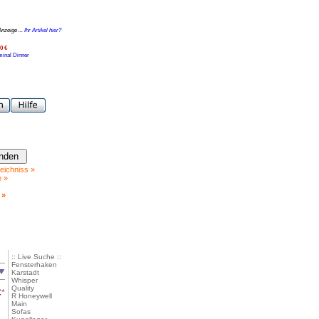
Anzeige ...
Ihr Artikel hier?
0 €
minal Dinner
eichniss »
e »
 »
:: Live Suche ::
Fensterhaken
Karstadt
Whisper
Quality
€
*
R Honeywell
Main
Sofas