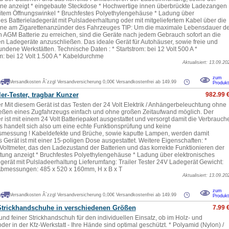
ne anzeigt * eingebaute Steckdose * Hochwertige innen überbrückte Ladezangen
eitem Öffnungswinkel * Bruchfestes Polyethylengehäuse * Ladung über
hes Batterieladegerät mit Pulsladeerhaltung oder mit mitgeliefertem Kabel über die
ine am Zigarettenanzünder des Fahrzeuges TIP: Um die maximale Lebensdauer de
 AGM Batterie zu erreichen, sind die Geräte nach jedem Gebrauch sofort an die
ten Ladegeräte anzuschließen. Das ideale Gerät für Autohäuser, sowie freie und
dene Werkstätten. Technische Daten : * Startstrom: bei 12 Volt 500 A *
m: bei 12 Volt 1.500 A * Kabeldurchme
Aktualisiert: 13.09.20
.
zum
Versandkosten Â´zzgl Versandversicherung 0,00€ Versandkostenfrei ab 149.99
Produkt
er-Tester, tragbar Kunzer
982.99 
er Mit diesem Gerät ist das Testen der 24 Volt Elektrik / Anhängerbeleuchtung ohne
eßen eines Zugfahrzeugs einfach und ohne großen Zeitaufwand möglich. Der
er ist mit einem 24 Volt Batteriepaket ausgestattet und versorgt damit die Verbrauch
.Es handelt sich also um eine echte Funktionsprüfung und keine
messung ! Kabeldefekte und Brüche, sowie kaputte Lampen, werden damit
 Gerät ist mit einer 15-poligen Dose ausgestattet. Weitere Eigenschaften: *
s Voltmeter, das den Ladezustand der Batterien und das korrekte Funktionieren der
tung anzeigt * Bruchfestes Polyethylengehäuse * Ladung über elektronisches
egerät mit Pulsladeerhaltung Lieferumfang: Trailer Tester 24V Ladegerät Gewicht:
Abmessungen: 485 x 520 x 160mm, H x B x T
Aktualisiert: 13.09.20
.
zum
Versandkosten Â´zzgl Versandversicherung 0,00€ Versandkostenfrei ab 149.99
Produkt
Strickhandschuhe in verschiedenen Größen
7.99 
und feiner Strickhandschuh für den individuellen Einsatz, ob im Holz- und
er in der Kfz-Werkstatt - Ihre Hände sind optimal geschützt. * Polyamid (Nylon) /