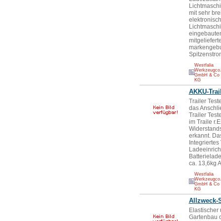
Lichtmaschi
mit sehr br
elektronisc
Lichtmasch
eingebauten
mitgeliefer
markengebun
Spitzenstro
Westfalia
Werkzeugco
GmbH & Co
KG
AKKU-Trail
Trailer Test
das Anschli
Trailer Test
im Traile r
Widerstands
erkannt. Das
Integrierte
Ladeeinrich
Batterielad
ca. 13,6kg 
Westfalia
Werkzeugco
GmbH & Co
KG
Allzweck-
Elastischer 
Gartenbau od