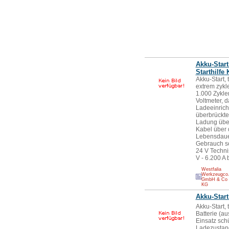
Akku-Start
Starthilfe
Akku-Start,
extrem zykl
1.000 Zyklen
Voltmeter, 
Ladeeinrich
überbrückte
Ladung über
Kabel über 
Lebensdauer
Gebrauch so
24 V Technis
V - 6.200 A 
Westfalia
Werkzeugco
GmbH & Co
KG
Akku-Start
Akku-Start,
Batterie (a
Einsatz schü
Ladezustand