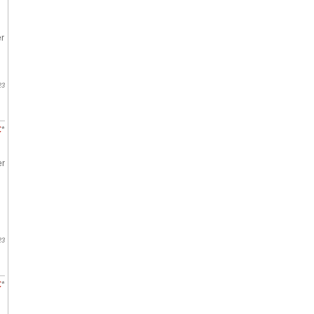
r
23
€
*
er
23
€
*