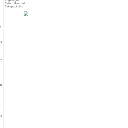
Kugellager
Rehau Rautool
Akkupack 24v
e
23
€
*
en
i
23