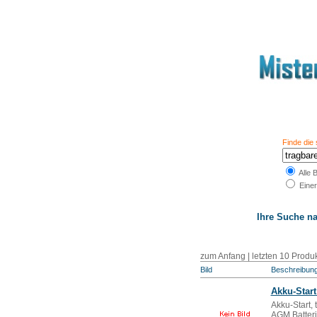
Finde die
Alle 
Einer
Ihre Suche n
zum Anfang
|
letzten 10 Produ
Bild
Beschreibun
Akku-Star
Akku-Start,
AGM Batteri