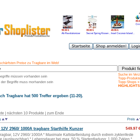
89.0
Cri
99.90 €
39.00 €
49.95 €
Ab Revolutionizer
Secret Spring Kissen ..
Insel Coconut-Island ..
 schärfsten Preise zu Tragbare im Web!
Suche im Verz
Begriffe müssen vorhanden sein
Topp-Produkt
 der Begriffe muss morhanden sein
Topp-Shops »
HIGHLIGHTS
ach
Tragbare
hat 500 Treffer ergeben (11-20).
kte
|
nächsten 10 Produkte
|
zum Ende
g
Preis
t 12V 2960/ 1000A
tragbare
Starthilfe Kunzer
549.97 
 tragbar, 12V 2960/ 1000A * Maximale Kaltstartleistung durch extrem zyklenfeste
e (austauschbar) * Lebensdauer bei max. 50 % Startentladung: 1.000 Zyklen *