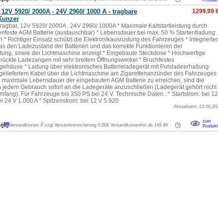
Produkt
 12V 5920/ 2000A - 24V 2960/ 1000 A -
tragbare
1299.99 
 Kunzer
 tragbar, 12V 5920/ 2000A , 24V 2960/ 1000A * Maximale Kaltstartleistung durch
enfeste AGM Batterie (austauschbar) * Lebensdauer bei max. 50 % Startentladung:
 * Richtiger Einsatz schützt die Elektronikausrüstung des Fahrzeuges * Integrierter
das den Ladezustand der Batterien und das korrekte Funktionieren der
tung, sowie der Lichtmaschine anzeigt * Eingebaute Steckdose * Hochwertige
rückte Ladezangen mit sehr breitem Öffnungswinkel * Bruchfestes
gehäuse * Ladung über elektronisches Batterieladegerät mit Pulsladeerhaltung
tgeliefertem Kabel über die Lichtmaschine am Zigarettenanzünder des Fahrzeuges
e maximale Lebensdauer der eingebauten AGM Batterie zu erreichen, sind die
 jedem Gebrauch sofort an die Ladegeräte anzuschließen (Ladegerät gehört nicht
mfang). Für Fahrzeuge bis 350 PS bei 24 V. Technische Daten : * Startstrom: bei 12
i 24 V 1.000 A * Spitzenstrom: bei 12 V 5.920
Aktualisiert: 13.09.20
.
zum
Versandkosten Â´zzgl Versandversicherung 0,00€ Versandkostenfrei ab 149.99
Produkt