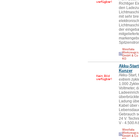
Richtiger Ei
den Ladezus
Lichtmaschi
mit sehr br
elektronisc
Lichtmasch
der eingeba
mitgeliefer
markengebun
Spitzenstrom
Westfalia
Werkzeugco
GmbH & Co
KG
Akku-Start
Kunzer
Akku-Start,
extrem zykl
1.000 Zyklen
Voltmeter, 
Ladeeinrich
überbrückte
Ladung über
Kabel über 
Lebensdauer
Gebrauch so
24 V. Techni
V - 4.500 A 
Westfalia
Werkzeugco
GmbH & Co