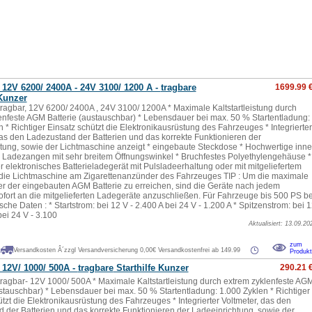
 12V 6200/ 2400A - 24V 3100/ 1200 A -
tragbare
1699.99 
 Kunzer
 tragbar, 12V 6200/ 2400A , 24V 3100/ 1200A * Maximale Kaltstartleistung durch
enfeste AGM Batterie (austauschbar) * Lebensdauer bei max. 50 % Startentladung:
 * Richtiger Einsatz schützt die Elektronikausrüstung des Fahrzeuges * Integrierter
das den Ladezustand der Batterien und das korrekte Funktionieren der
tung, sowie der Lichtmaschine anzeigt * eingebaute Steckdose * Hochwertige inn
 Ladezangen mit sehr breitem Öffnungswinkel * Bruchfestes Polyethylengehäuse *
 elektronisches Batterieladegerät mit Pulsladeerhaltung oder mit mitgeliefertem
die Lichtmaschine am Zigarettenanzünder des Fahrzeuges TIP : Um die maximale
 der eingebauten AGM Batterie zu erreichen, sind die Geräte nach jedem
fort an die mitgelieferten Ladegeräte anzuschließen. Für Fahrzeuge bis 500 PS be
che Daten : * Startstrom: bei 12 V - 2.400 A bei 24 V - 1.200 A * Spitzenstrom: bei 
bei 24 V - 3.100
Aktualisiert: 13.09.20
.
zum
Versandkosten Â´zzgl Versandversicherung 0,00€ Versandkostenfrei ab 149.99
Produkt
 12V/ 1000/ 500A -
tragbare
Starthilfe Kunzer
290.21 
 tragbar- 12V 1000/ 500A * Maximale Kaltstartleistung durch extrem zyklenfeste AG
ustauschbar) * Lebensdauer bei max. 50 % Startentladung: 1.000 Zyklen * Richtiger
tzt die Elektronikausrüstung des Fahrzeuges * Integrierter Voltmeter, das den
 der Batterien und das korrekte Funktionieren der Ladeeinrichtung, sowie der