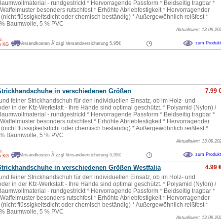
Baumwollmaterial - rundgestrickt * Hervorragende Passform * Beidseitig tragbar *
affelmuster besonders rutschfest * Erhöhte Abriebfestigkeit * Hervorragender
 (nicht flüssigkeitsdicht oder chemisch beständig) * Außergewöhnlich reißfest *
5 % Baumwolle, 5 % PVC
Aktualisiert: 13.09.20
o.
zum Produk
Versandkosten Â´zzgl Versandversicherung 5,95€
o KG
Strickhandschuhe in verschiedenen Größen
7.99 
und feiner Strickhandschuh für den individuellen Einsatz, ob im Holz- und
er in der Kfz-Werkstatt - Ihre Hände sind optimal geschützt. * Polyamid (Nylon) /
Baumwollmaterial - rundgestrickt * Hervorragende Passform * Beidseitig tragbar *
affelmuster besonders rutschfest * Erhöhte Abriebfestigkeit * Hervorragender
 (nicht flüssigkeitsdicht oder chemisch beständig) * Außergewöhnlich reißfest *
5 % Baumwolle, 5 % PVC
Aktualisiert: 13.09.20
o.
zum Produk
Versandkosten Â´zzgl Versandversicherung 5,95€
o KG
Strickhandschuhe in verschiedenen Größen Westfalia
4.99 
und feiner Strickhandschuh für den individuellen Einsatz, ob im Holz- und
er in der Kfz-Werkstatt - Ihre Hände sind optimal geschützt. * Polyamid (Nylon) /
Baumwollmaterial - rundgestrickt * Hervorragende Passform * Beidseitig tragbar *
affelmuster besonders rutschfest * Erhöhte Abriebfestigkeit * Hervorragender
 (nicht flüssigkeitsdicht oder chemisch beständig) * Außergewöhnlich reißfest *
5 % Baumwolle, 5 % PVC
Aktualisiert: 13.09.20