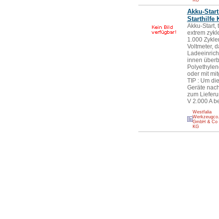
KG
Akku-Start
Starthilfe
Akku-Start,
extrem zykl
1.000 Zyklen
Voltmeter, 
Ladeeinrich
innen überb
Polyethylen
oder mit mi
TIP : Um di
Geräte nach
zum Lieferu
V 2.000 A be
Westfalia
Werkzeugco
GmbH & Co
KG