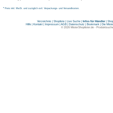
*
Preis inkl. MwSt. und zuzüglich evtl. Verpackungs- und Versandkosten.
Verzeichnis
|
Shopliste
|
Live Suche
|
Infos für Händler
|
Shop
Hilfe
|
Kontakt
|
Impressum
|
AGB
|
Datenschutz
|
Bookmark
|
Die Miste
© 2026
MisterShoplister.de
-
Produktsuche