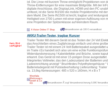
ist. Die Linse mit kurzem Throw ermöglicht Projektionen von d
Throw-Entfernungen für eine maximale Bildgröße. Mit der InFo
digitale Anschlüsse, die DisplayLink, HDMI und den PC-unabh
umfasst, ist die Serie IN1500 die mobile Projektorreihe mit der
dem Markt. Die Serie IN1500 ist leicht, tragbar und leistungss
Helligkeit von 2700 Lumen mit einer eigenen Auflösung von 
eine Projektion der Spitzenklasse auf kleinstem Raum.
Versandkosten ab 100 € versandkost
X-Vision Online IT Shop
AKKU-Trailer-Tester, tragbar Kunzer
Trailer Tester Mit diesem Gerät ist das Testen der 24 Volt Ele
das Anschließen eines Zugfahrzeugs einfach und ohne große
Trailer Tester ist mit einem 24 Volt Batteriepaket ausgestattet
im Traile r.Es handelt sich also um eine echte Funktionsprüfu
Widerstandsmessung ! Kabeldefekte und Brüche, sowie kapu
erkannt. Das Gerät ist mit einer 15-poligen Dose ausgestattet.
Integriertes Voltmeter, das den Ladezustand der Batterien und
Ladeeinrichtung anzeigt * Bruchfestes Polyethylengehäuse *
Batterieladegerät mit Pulsladeerhaltung Lieferumfang: Traile
ca. 13,6kg Abmessungen: 485 x 520 x 160mm, H x B x T
Westfalia
Werkzeugco.
GmbH & Co
Versandkosten Â´zzgl Versandversicherung 0,00€ Versandkos
KG