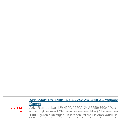
Akku-Start 12V 4740/ 1600A - 24V 2370/800 A -
tragbare
Kunzer
Akku-Start, tragbar, 12V 4500/ 1520A, 24V 2250/ 760A * Maxim
extrem zyklenfeste AGM Batterie (austauschbar) * Lebensdaue
1.000 Zyklen * Richtiger Einsatz schützt die Elektronikausrüst