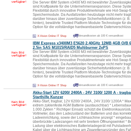
Die Server IBM System x3400 M3 mit bewährter Zuverlässigkeit
sind Kraftpakete für die Unternehmensexpansion. Diese Syst
Flexibilität durch innovative Produktmerkmale wie Hot-Swap-fä
Speichermodule. Da Ausfallzeiten heutzutage nicht mehr tragb
darüber hinaus über zuverlässige Sicherheitsfunktionen (z. 
hinten), bewährte Trusted Platform Module-Technologie für d
Option für die vollständige hardwarebasierte Datenverschlüss
Versandkosten ab 100 € versandkost
X-Vision Online IT Shop
IBM Express x3400M3 E5620 2.40GHz 12MB 4GB O/B 
2.5in SAS M1015/RAID5 Multiburner 2xPS
Die Server IBM System x3400 M3 mit bewährter Zuverlässigkeit
sind Kraftpakete für die Unternehmensexpansion. Diese Syst
Flexibilität durch innovative Produktmerkmale wie Hot-Swap-fä
Speichermodule. Da Ausfallzeiten heutzutage nicht mehr tragb
darüber hinaus über zuverlässige Sicherheitsfunktionen (z. 
hinten), bewährte Trusted Platform Module-Technologie für d
Option für die vollständige hardwarebasierte Datenverschlüss
Versandkosten ab 100 € versandkost
X-Vision Online IT Shop
Akku-Start 12V 6200/ 2400A - 24V 3100/ 1200 A -
tragba
Starthilfe Kunzer
Akku-Start, tragbar, 12V 6200/ 2400A , 24V 3100/ 1200A * Max
extrem zyklenfeste AGM Batterie (austauschbar) * Lebensdaue
1.000 Zyklen * Richtiger Einsatz schützt die Elektronikausrüst
Voltmeter, das den Ladezustand der Batterien und das korrekt
Ladeeinrichtung, sowie der Lichtmaschine anzeigt * eingeba
überbrückte Ladezangen mit sehr breitem Öffnungswinkel * B
Ladung über elektronisches Batterieladegerät mit Pulsladeerh
Kabel über die Lichtmaschine am Zigarettenanzünder des Fa