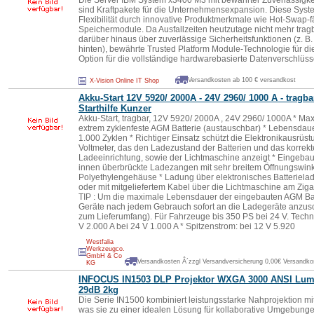
Die Server IBM System x3400 M3 mit bewährter Zuverlässigkeit
sind Kraftpakete für die Unternehmensexpansion. Diese Syst
Flexibilität durch innovative Produktmerkmale wie Hot-Swap-fä
Speichermodule. Da Ausfallzeiten heutzutage nicht mehr tragb
darüber hinaus über zuverlässige Sicherheitsfunktionen (z. 
hinten), bewährte Trusted Platform Module-Technologie für d
Option für die vollständige hardwarebasierte Datenverschlüss
Versandkosten ab 100 € versandkost
X-Vision Online IT Shop
Akku-Start 12V 5920/ 2000A - 24V 2960/ 1000 A -
tragba
Starthilfe Kunzer
Akku-Start, tragbar, 12V 5920/ 2000A , 24V 2960/ 1000A * Max
extrem zyklenfeste AGM Batterie (austauschbar) * Lebensdaue
1.000 Zyklen * Richtiger Einsatz schützt die Elektronikausrüst
Voltmeter, das den Ladezustand der Batterien und das korrekt
Ladeeinrichtung, sowie der Lichtmaschine anzeigt * Eingeba
innen überbrückte Ladezangen mit sehr breitem Öffnungswink
Polyethylengehäuse * Ladung über elektronisches Batterielad
oder mit mitgeliefertem Kabel über die Lichtmaschine am Zi
TIP : Um die maximale Lebensdauer der eingebauten AGM Batt
Geräte nach jedem Gebrauch sofort an die Ladegeräte anzusc
zum Lieferumfang). Für Fahrzeuge bis 350 PS bei 24 V. Techni
V 2.000 A bei 24 V 1.000 A * Spitzenstrom: bei 12 V 5.920
Westfalia
Werkzeugco.
GmbH & Co
Versandkosten Â´zzgl Versandversicherung 0,00€ Versandkos
KG
INFOCUS IN1503 DLP Projektor WXGA 3000 ANSI Lum
29dB 2kg
Die Serie IN1500 kombiniert leistungsstarke Nahprojektion m
was sie zu einer idealen Lösung für kollaborative Umgebunge