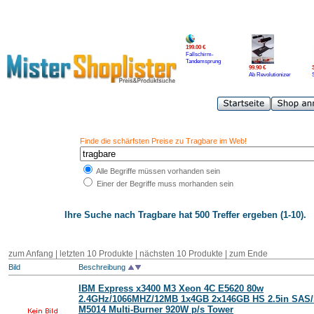
199.00 €
Fallschirm-
Tandemsprung
99.90 €
Ab Revolutionizer
Finde die schärfsten Preise zu Tragbare im Web!
Alle Begriffe müssen vorhanden sein
Einer der Begriffe muss morhanden sein
Ihre Suche nach
Tragbare
hat 500 Treffer ergeben (1-10).
zum Anfang | letzten 10 Produkte |
nächsten 10 Produkte
|
zum Ende
Bild
Beschreibung
IBM Express x3400 M3 Xeon 4C E5620 80w
2.4GHz/1066MHZ/12MB 1x4GB 2x146GB HS 2.5in SAS
M5014 Multi-Burner 920W p/s Tower