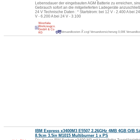
Lebensdauer der eingebauten AGM Batterie zu erreichen, sin
Gebrauch sofort an die mitgelieferten Ladegeräte anzuschlie
24 V Technische Daten : * Startstrom: bei 12 V - 2.400 A bei 24
V - 6.200 A bei 24 V - 3.100
Westfalia
Werkzeugco.
GmbH & Co
Versandkosten Â´zzgl Versandversicherung 0,00€ Versandkos
KG
IBM Express x3400M3 E5507 2.26GHz 4MB 4GB O/B 
8.9cm 3.5in M1015 Multiburner 1 x PS