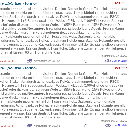
re 1,5-Sitzer »Torino«
329.99 
erserie erinnert an skandinavisches Design. Der umlaufende Echt-Holzrahmen aus
mmen mit der klaren Linienführung, macht aus diesen Möbeln einen echten
Hoher Sitzkomfort durch atmungsaktive Polyätherschaumpolsterung auf FSC®-
em Holzgestell. In 3 Bezugsqualitäten: Webstoff Filzoptik (100%Polyester), Struktur
ster) oder dickem jeansartigem Webstoff (85% Baumwolle, 15% Polyester). Die
 ist wahlweise mit
Recamiere
links oder rechts bestellbar. . Details: Frei im Raum
klusive Rückenkissen. In verschiedenen Bezugsqualitäten erhältlich. In
en Farbkombinationen erhältlich. Füsse aus Holz. Sitzkomfort: Komfortable
federung. Atmungsaktive Polyätherschaum-Polsterung. Stabiles Holzuntergestell.
ste Polsterung. 1 bequeme Rückenkissen. Raumgewicht der Schaumstoffpolsterung 
Generelle Masse: 122 cm Breite. 81 cm Höhe. Sitzbreite zwischen den Armlehnen: 9
öhe mit Kissen. 66 cm Höhe ohne Kiss
Aktualisiert: 13.09.20
zum Produk
Versandkosten 30,95€
rsand GmbH
re 1,5-Sitzer »Torino«
359.99 
erserie erinnert an skandinavisches Design. Der umlaufende Echt-Holzrahmen aus
mmen mit der klaren Linienführung, macht aus diesen Möbeln einen echten
Hoher Sitzkomfort durch atmungsaktive Polyätherschaumpolsterung auf FSC®-
em Holzgestell. In 3 Bezugsqualitäten: Webstoff Filzoptik (100%Polyester), Struktur
ster) oder dickem jeansartigem Webstoff (85% Baumwolle, 15% Polyester). Die
 ist wahlweise mit
Recamiere
links oder rechts bestellbar. . Details: Frei im Raum
klusive Rückenkissen. In verschiedenen Bezugsqualitäten erhältlich. In
en Farbkombinationen erhältlich. Füsse aus Holz. Sitzkomfort: Komfortable
federung. Atmungsaktive Polyätherschaum-Polsterung. Stabiles Holzuntergestell.
ste Polsterung. 1 bequeme Rückenkissen. Raumgewicht der Schaumstoffpolsterung 
Generelle Masse: 122 cm Breite. 81 cm Höhe. Sitzbreite zwischen den Armlehnen: 9
öhe mit Kissen. 66 cm Höhe ohne Kiss
Aktualisiert: 13.09.20
zum Produk
Versandkosten 30,95€
rsand GmbH