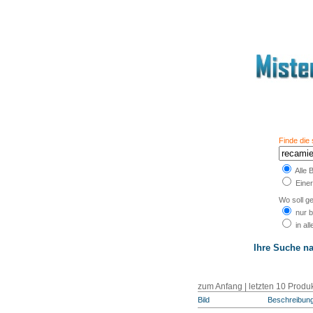
Finde die
Alle 
Einer
Wo soll g
nur b
in al
Ihre Suche n
zum Anfang | letzten 10 Produk
Bild
Beschreibun