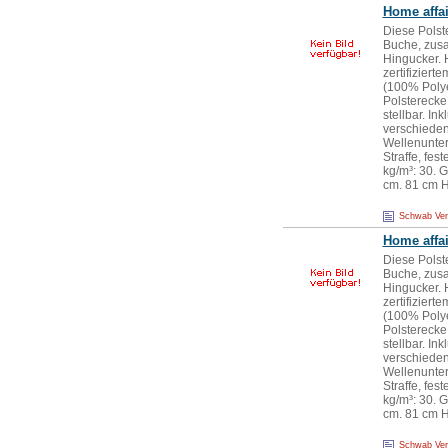
Home affai
Diese Polst
Buche, zusa
Hingucker. 
zertifiziert
(100% Polye
Polsterecke
stellbar. In
verschieden
Wellenunter
Straffe, fe
kg/m³: 30. 
cm. 81 cm H
Schwab Ve
Home affai
Diese Polst
Buche, zusa
Hingucker. 
zertifiziert
(100% Polye
Polsterecke
stellbar. In
verschieden
Wellenunter
Straffe, fe
kg/m³: 30. 
cm. 81 cm H
Schwab Ve