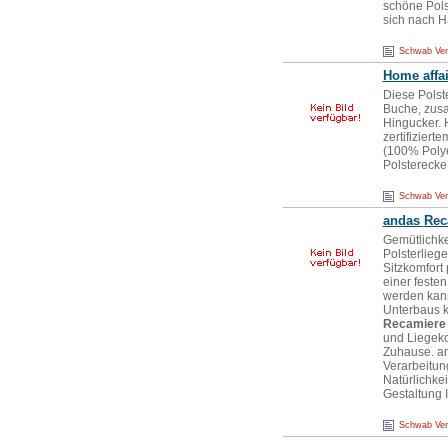
schöne Polst
sich nach H
Schwab Ve
Home affai
Diese Polst
Buche, zusa
Hingucker. 
zertifiziert
(100% Polye
Polsterecke
Schwab Ve
andas
Rec
Gemütlichkei
Polsterliege
Sitzkomfort
einer festen
werden kann
Unterbaus k
Recamiere
und Liegekom
Zuhause. an
Verarbeitun
Natürlichkei
Gestaltung 
Schwab Ve