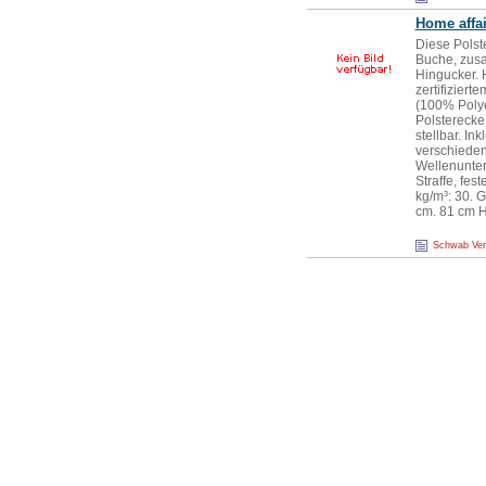
Home affai
Diese Polst
Buche, zusa
Hingucker. 
zertifiziert
(100% Polye
Polsterecke
stellbar. In
verschieden
Wellenunter
Straffe, fe
kg/m³: 30. 
cm. 81 cm H
Schwab Ve