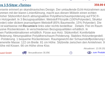
re 1,5-Sitzer »Torino«
359.99 
erserie erinnert an skandinavisches Design. Der umlaufende Echt-Holzrahmen aus
mmen mit der klaren Linienführung, macht aus diesen Möbeln einen echten
Hoher Sitzkomfort durch atmungsaktive Polyätherschaumpolsterung auf FSC®-
em Holzgestell. In 3 Bezugsqualitäten: Webstoff Filzoptik (100%Polyester), Struktur
ster) oder dickem jeansartigem Webstoff (85% Baumwolle, 15% Polyester). Die
 ist wahlweise mit
Recamiere
links oder rechts bestellbar. . Details: Frei im Raum
klusive Rückenkissen. In verschiedenen Bezugsqualitäten erhältlich. In
en Farbkombinationen erhältlich. Füsse aus Holz. Sitzkomfort: Komfortable
federung. Atmungsaktive Polyätherschaum-Polsterung. Stabiles Holzuntergestell.
ste Polsterung. 1 bequeme Rückenkissen. Raumgewicht der Schaumstoffpolsterung 
Generelle Masse: 122 cm Breite. 81 cm Höhe. Sitzbreite zwischen den Armlehnen: 9
öhe mit Kissen. 66 cm Höhe ohne Kiss
Aktualisiert: 13.09.20
zum Produk
Versandkosten 30,95€
rsand GmbH