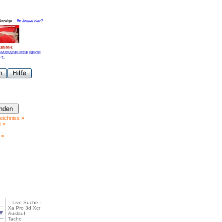
Anzeige ...
Ihr Artikel hier?
189.99 €
MASSAGELIEGE BEIGE
+T..
eichniss »
e »
 »
:: Live Suche ::
Xa Pro 3d Xcr
Auslauf
Tacho