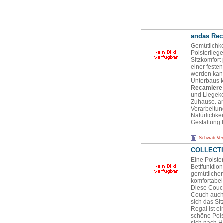
andas
Rec
Gemütlichkei
Polsterliege
Sitzkomfort
einer festen
werden kann
Unterbaus k
Recamiere
und Liegekom
Zuhause. an
Verarbeitun
Natürlichkei
Gestaltung 
Schwab Ve
COLLECTI
Eine Polste
Bettfunktio
gemütlichen 
komfortabel
Diese Couch
Couch auch 
sich das Sit
Regal ist e
schöne Polst
sich nach H