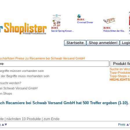
89.00 €
Criminal Dinner
39.00 €
36.99 €
Secret Spring Kissen ..
Holzschlitten der Kla..
 schärfsten Preise zu Recamiere bei Schwab Versand GmbH
Suche im Verz
Begriffe müssen vorhanden sein
Topp-Produkt
 der Begriffe muss morhanden sein
Topp-Shops »
HIGHLIGHTS
esucht werden?
ei
Schwab Versand GmbH
len Shops
ach
Recamiere
bei
Schwab Versand GmbH
hat 500 Treffer ergeben (1-10).
te |
nächsten 10 Produkte
|
zum Ende
g
Preis