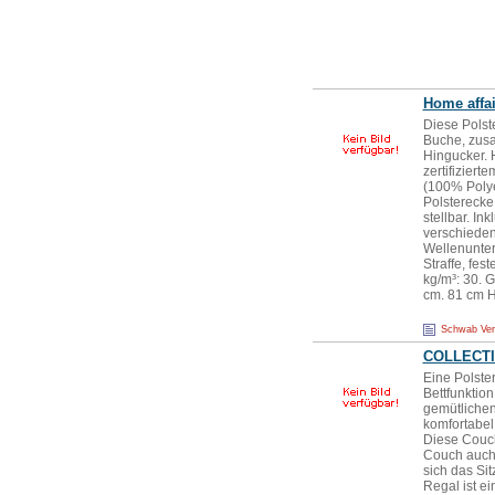
Home affai
Diese Polst
Buche, zusa
Hingucker. 
zertifiziert
(100% Polye
Polsterecke
stellbar. In
verschieden
Wellenunter
Straffe, fe
kg/m³: 30. 
cm. 81 cm H
Schwab Ve
COLLECTI
Eine Polste
Bettfunktio
gemütlichen 
komfortabel
Diese Couch
Couch auch 
sich das Sit
Regal ist e