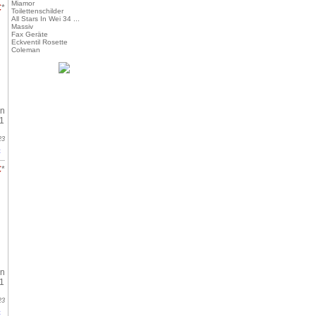
Miamor
€
*
Toilettenschilder
All Stars In Wei 34 ...
Massiv
Fax Geräte
Eckventil Rosette
Coleman
in
1
23
t
€
*
in
1
23
t