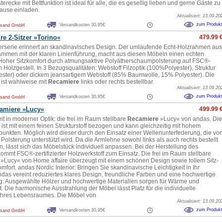
erecke mit Bettfunktion ist ideal für alle, die es gesellig lieben und gerne Gäste zu
ause einladen.
Aktualisiert: 13.09.20
zum Produk
Versandkosten 30,95€
rsand GmbH
re 2-Sitzer »Torino«
479.99 
erserie erinnert an skandinavisches Design. Der umlaufende Echt-Holzrahmen aus
mmen mit der klaren Linienführung, macht aus diesen Möbeln einen echten
Hoher Sitzkomfort durch atmungsaktive Polyätherschaumpolsterung auf FSC®-
em Holzgestell. In 3 Bezugsqualitäten: Webstoff Filzoptik (100%Polyester), Struktur
ster) oder dickem jeansartigem Webstoff (85% Baumwolle, 15% Polyester). Die
 ist wahlweise mit
Recamiere
links oder rechts bestellbar.
Aktualisiert: 13.09.20
zum Produk
Versandkosten 30,95€
rsand GmbH
amiere
»Lucy«
499.99 
t in moderner Optik: die frei im Raum stellbare
Recamiere
»Lucy« von andas. Die
 ist mit einem feinen Strukturstoff bezogen und kann gleichzeitig mit hohem
 punkten. Möglich wird dieser durch den Einsatz einer Wellenunterfederung, die vo
 Polsterung unterstützt wird. Da die Armlehne sowohl links als auch rechts bestellt
, lässt sich das Möbelstück individuell anpassen. Bei der Herstellung des
ommt FSC®-zertifizierter Holzwerkstoff zum Einsatz. Die frei im Raum stellbare
»Lucy« von Home affaire überzeugt mit einem schönen Design sowie tollem Sitz-
fort. andas Nordic Interior: Bringen Sie skandinavische Leichtigkeit in Ihr
das vereint reduziertes klares Design, freundliche Farben und eine hochwertige
g. Ausgewählte Hölzer und hochwertige Materialien sorgen für Wärme und
t. Die harmonische Ausstrahlung der Möbel lässt Platz für die individuelle
Ihres Lebensraumes. Die Möbel von
Aktualisiert: 13.09.20
zum Produk
Versandkosten 30,95€
rsand GmbH