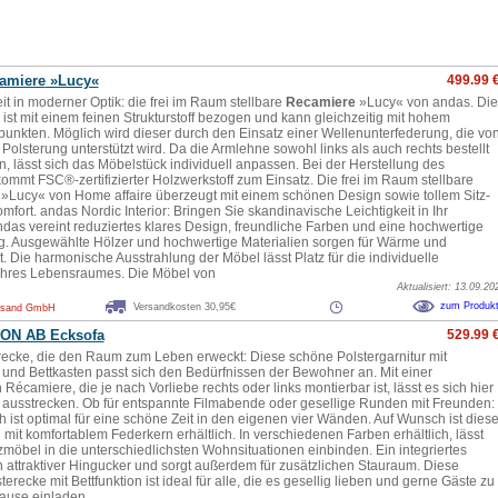
amiere
»Lucy«
499.99 
t in moderner Optik: die frei im Raum stellbare
Recamiere
»Lucy« von andas. Die
 ist mit einem feinen Strukturstoff bezogen und kann gleichzeitig mit hohem
 punkten. Möglich wird dieser durch den Einsatz einer Wellenunterfederung, die vo
 Polsterung unterstützt wird. Da die Armlehne sowohl links als auch rechts bestellt
, lässt sich das Möbelstück individuell anpassen. Bei der Herstellung des
ommt FSC®-zertifizierter Holzwerkstoff zum Einsatz. Die frei im Raum stellbare
»Lucy« von Home affaire überzeugt mit einem schönen Design sowie tollem Sitz-
fort. andas Nordic Interior: Bringen Sie skandinavische Leichtigkeit in Ihr
das vereint reduziertes klares Design, freundliche Farben und eine hochwertige
g. Ausgewählte Hölzer und hochwertige Materialien sorgen für Wärme und
t. Die harmonische Ausstrahlung der Möbel lässt Platz für die individuelle
Ihres Lebensraumes. Die Möbel von
Aktualisiert: 13.09.20
zum Produk
Versandkosten 30,95€
rsand GmbH
ON AB Ecksofa
529.99 
recke, die den Raum zum Leben erweckt: Diese schöne Polstergarnitur mit
n und Bettkasten passt sich den Bedürfnissen der Bewohner an. Mit einer
Récamiere, die je nach Vorliebe rechts oder links montierbar ist, lässt es sich hier
 ausstrecken. Ob für entspannte Filmabende oder gesellige Runden mit Freunden:
 ist optimal für eine schöne Zeit in den eigenen vier Wänden. Auf Wunsch ist dies
mit komfortablem Federkern erhältlich. In verschiedenen Farben erhältlich, lässt
zmöbel in die unterschiedlichsten Wohnsituationen einbinden. Ein integriertes
in attraktiver Hingucker und sorgt außerdem für zusätzlichen Stauraum. Diese
erecke mit Bettfunktion ist ideal für alle, die es gesellig lieben und gerne Gäste zu
ause einladen.