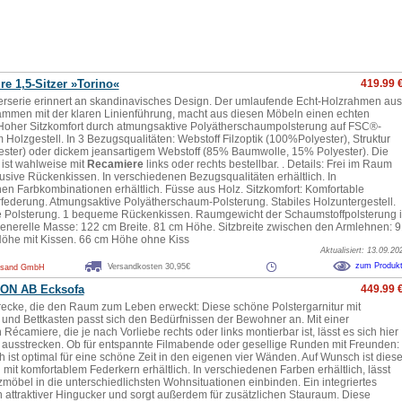
re 1,5-Sitzer »Torino«
419.99 
erserie erinnert an skandinavisches Design. Der umlaufende Echt-Holzrahmen aus
mmen mit der klaren Linienführung, macht aus diesen Möbeln einen echten
Hoher Sitzkomfort durch atmungsaktive Polyätherschaumpolsterung auf FSC®-
em Holzgestell. In 3 Bezugsqualitäten: Webstoff Filzoptik (100%Polyester), Struktur
ster) oder dickem jeansartigem Webstoff (85% Baumwolle, 15% Polyester). Die
 ist wahlweise mit
Recamiere
links oder rechts bestellbar. . Details: Frei im Raum
klusive Rückenkissen. In verschiedenen Bezugsqualitäten erhältlich. In
en Farbkombinationen erhältlich. Füsse aus Holz. Sitzkomfort: Komfortable
federung. Atmungsaktive Polyätherschaum-Polsterung. Stabiles Holzuntergestell.
ste Polsterung. 1 bequeme Rückenkissen. Raumgewicht der Schaumstoffpolsterung 
Generelle Masse: 122 cm Breite. 81 cm Höhe. Sitzbreite zwischen den Armlehnen: 9
öhe mit Kissen. 66 cm Höhe ohne Kiss
Aktualisiert: 13.09.20
zum Produk
Versandkosten 30,95€
rsand GmbH
ON AB Ecksofa
449.99 
recke, die den Raum zum Leben erweckt: Diese schöne Polstergarnitur mit
n und Bettkasten passt sich den Bedürfnissen der Bewohner an. Mit einer
Récamiere, die je nach Vorliebe rechts oder links montierbar ist, lässt es sich hier
 ausstrecken. Ob für entspannte Filmabende oder gesellige Runden mit Freunden:
 ist optimal für eine schöne Zeit in den eigenen vier Wänden. Auf Wunsch ist dies
mit komfortablem Federkern erhältlich. In verschiedenen Farben erhältlich, lässt
zmöbel in die unterschiedlichsten Wohnsituationen einbinden. Ein integriertes
in attraktiver Hingucker und sorgt außerdem für zusätzlichen Stauraum. Diese