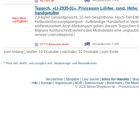
Versandkosten 2,95€
MyToys.de
Teppich, »LI-2935-01«, Prinzessin
Lillifee
, rund, Höhe
handgetuftet
2,8 kg/m² Gesamtgewicht, 10 mm Gesamthöhe, Hoch-Tief-Effek
Fußbodenheizungsgeeignet - Aufwändige Handarbeit in Verb
wolltexturiertem Acryl-Markengarn geben diesem Teppichen ihr
filigrane Konturschnitt verleiht den Motivdetails eine unglaub
unsere Lizenzteppiche !
Versandkosten 5,95€
OTTO Baumarkt direkt
zum Anfang | letzten 10 Produkte |
nächsten 10 Produkte
|
zum Ende
*
Preis inkl. MwSt. und zuzüglich evtl. Verpackungs- und Versandkosten.
Verzeichnis
|
Shopliste
|
Live Suche
|
Infos für Händler
|
Shop
Hilfe
|
Kontakt
|
Impressum
|
AGB
|
Datenschutz
|
Bookmark
|
Die Miste
© 2026
MisterShoplister.de
-
Produktsuche