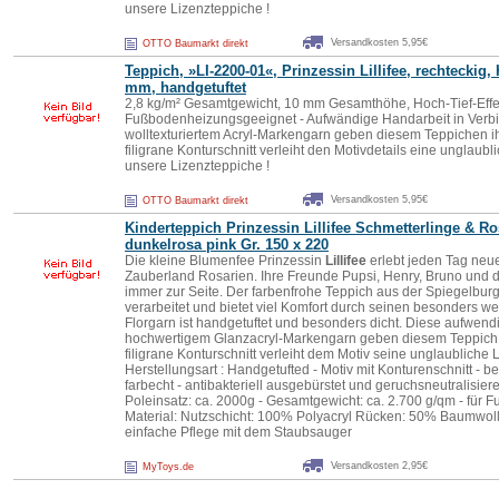
unsere Lizenzteppiche !
Versandkosten 5,95€
OTTO Baumarkt direkt
Teppich, »LI-2200-01«, Prinzessin
Lillifee
, rechteckig,
mm, handgetuftet
2,8 kg/m² Gesamtgewicht, 10 mm Gesamthöhe, Hoch-Tief-Effek
Fußbodenheizungsgeeignet - Aufwändige Handarbeit in Verb
wolltexturiertem Acryl-Markengarn geben diesem Teppichen ihr
filigrane Konturschnitt verleiht den Motivdetails eine unglaub
unsere Lizenzteppiche !
Versandkosten 5,95€
OTTO Baumarkt direkt
Kinderteppich Prinzessin
Lillifee
Schmetterlinge & Ro
dunkelrosa pink Gr. 150 x 220
Die kleine Blumenfee Prinzessin
Lillifee
erlebt jeden Tag ne
Zauberland Rosarien. Ihre Freunde Pupsi, Henry, Bruno und d
immer zur Seite. Der farbenfrohe Teppich aus der Spiegelburg 
verarbeitet und bietet viel Komfort durch seinen besonders w
Florgarn ist handgetuftet und besonders dicht. Diese aufwend
hochwertigem Glanzacryl-Markengarn geben diesem Teppich s
filigrane Konturschnitt verleiht dem Motiv seine unglaubliche L
Herstellungsart : Handgetufted - Motiv mit Konturenschnitt - b
farbecht - antibakteriell ausgebürstet und geruchsneutralisier
Poleinsatz: ca. 2000g - Gesamtgewicht: ca. 2.700 g/qm - für
Material: Nutzschicht: 100% Polyacryl Rücken: 50% Baumwoll
einfache Pflege mit dem Staubsauger
Versandkosten 2,95€
MyToys.de