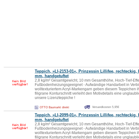
Teppich, »LI-2153-01«, Prinzessin
Lillifee
, rechteckig,
mm, handgetuftet
2,8 kg/m² Gesamtgewicht, 10 mm Gesamthöhe, Hoch-Tief-Effek
Fußbodenheizungsgeeignet - Aufwändige Handarbeit in Verb
wolltexturiertem Acryl-Markengarn geben diesem Teppichen ihr
filigrane Konturschnitt verleiht den Motivdetails eine unglaub
unsere Lizenzteppiche !
Versandkosten 5,95€
OTTO Baumarkt direkt
Teppich, »LI-2099-01«, Prinzessin
Lillifee
, rechteckig,
mm, handgetuftet
2,8 kg/m² Gesamtgewicht, 10 mm Gesamthöhe, Hoch-Tief-Effek
Fußbodenheizungsgeeignet - Aufwändige Handarbeit in Verb
wolltexturiertem Acryl-Markengarn geben diesem Teppichen ihr
filigrane Konturschnitt verleiht den Motivdetails eine unglaub