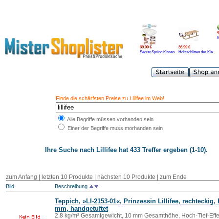
9
39.00 €
36.99 €
Secret Spring Kissen ..
Holzschlitten der Kla..
Finde die schärfsten Preise zu Lillifee im Web!
Alle Begriffe müssen vorhanden sein
Einer der Begriffe muss morhanden sein
Ihre Suche nach
Lillifee
hat 433 Treffer ergeben (1-10).
zum Anfang | letzten 10 Produkte |
nächsten 10 Produkte
|
zum Ende
Bild
Beschreibung
Teppich, »LI-2153-01«, Prinzessin
Lillifee
, rechteckig,
mm, handgetuftet
2,8 kg/m² Gesamtgewicht, 10 mm Gesamthöhe, Hoch-Tief-Effek