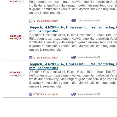
Fußbodenheizungsgeeignet - Aufwändige Handarbeit in Verb
wolltexturiertem Acryl-Markengarn geben diesem Teppichen ihr
filigrane Konturschnitt verleiht den Motivdetails eine unglaub
unsere Lizenzteppiche !
Versandkosten 5,95€
OTTO Baumarkt direkt
Teppich, »LI-2099-01«, Prinzessin
Lillifee
, rechteckig,
mm, handgetuftet
2,8 kg/m² Gesamtgewicht, 10 mm Gesamthöhe, Hoch-Tief-Effek
Fußbodenheizungsgeeignet - Aufwändige Handarbeit in Verb
wolltexturiertem Acryl-Markengarn geben diesem Teppichen ihr
filigrane Konturschnitt verleiht den Motivdetails eine unglaub
unsere Lizenzteppiche !
Versandkosten 5,95€
OTTO Baumarkt direkt
Teppich, »LI-2099-01«, Prinzessin
Lillifee
, rechteckig,
mm, handgetuftet
2,8 kg/m² Gesamtgewicht, 10 mm Gesamthöhe, Hoch-Tief-Effek
Fußbodenheizungsgeeignet - Aufwändige Handarbeit in Verb
wolltexturiertem Acryl-Markengarn geben diesem Teppichen ihr
filigrane Konturschnitt verleiht den Motivdetails eine unglaub
unsere Lizenzteppiche !
Versandkosten 5,95€
OTTO Baumarkt direkt