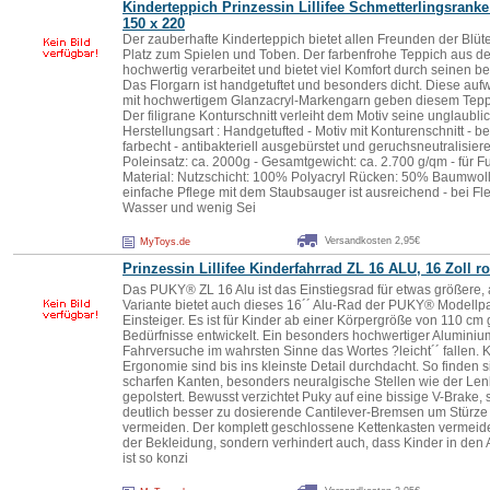
Kinderteppich Prinzessin
Lillifee
Schmetterlingsranke 
150 x 220
Der zauberhafte Kinderteppich bietet allen Freunden der Blü
Platz zum Spielen und Toben. Der farbenfrohe Teppich aus der
hochwertig verarbeitet und bietet viel Komfort durch seinen 
Das Florgarn ist handgetuftet und besonders dicht. Diese au
mit hochwertigem Glanzacryl-Markengarn geben diesem Teppic
Der filigrane Konturschnitt verleiht dem Motiv seine unglaublic
Herstellungsart : Handgetufted - Motiv mit Konturenschnitt - b
farbecht - antibakteriell ausgebürstet und geruchsneutralisier
Poleinsatz: ca. 2000g - Gesamtgewicht: ca. 2.700 g/qm - für
Material: Nutzschicht: 100% Polyacryl Rücken: 50% Baumwoll
einfache Pflege mit dem Staubsauger ist ausreichend - bei Fl
Wasser und wenig Sei
Versandkosten 2,95€
MyToys.de
Prinzessin
Lillifee
Kinderfahrrad ZL 16 ALU, 16 Zoll r
Das PUKY® ZL 16 Alu ist das Einstiegsrad für etwas größere, a
Variante bietet auch dieses 16´´ Alu-Rad der PUKY® Modellpal
Einsteiger. Es ist für Kinder ab einer Körpergröße von 110 cm 
Bedürfnisse entwickelt. Ein besonders hochwertiger Aluminiu
Fahrversuche im wahrsten Sinne das Wortes ?leicht´´ fallen.
Ergonomie sind bis ins kleinste Detail durchdacht. So finden
scharfen Kanten, besonders neuralgische Stellen wie der Lenke
gepolstert. Bewusst verzichtet Puky auf eine bissige V-Brake,
deutlich besser zu dosierende Cantilever-Bremsen um Stürz
vermeiden. Der komplett geschlossene Kettenkasten vermeid
der Bekleidung, sondern verhindert auch, dass Kinder in den 
ist so konzi