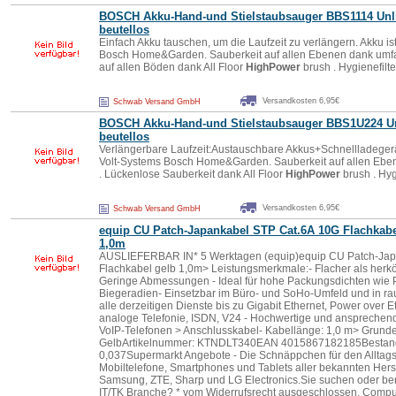
BOSCH Akku-Hand-und Stielstaubsauger BBS1114 Unl
beutellos
Einfach Akku tauschen, um die Laufzeit zu verlängern. Akku is
Bosch Home&Garden. Sauberkeit auf allen Ebenen dank umfa
auf allen Böden dank All Floor
HighPower
brush . Hygienefilte
Versandkosten 6,95€
Schwab Versand GmbH
BOSCH Akku-Hand-und Stielstaubsauger BBS1U224 Un
beutellos
Verlängerbare Laufzeit:Austauschbare Akkus+Schnellladegerät
Volt-Systems Bosch Home&Garden. Sauberkeit auf allen Eb
. Lückenlose Sauberkeit dank All Floor
HighPower
brush . Hyg
Versandkosten 6,95€
Schwab Versand GmbH
equip CU Patch-Japankabel STP Cat.6A 10G Flachkabe
1,0m
AUSLIEFERBAR IN* 5 Werktagen (equip)equip CU Patch-Jap
Flachkabel gelb 1,0m> Leistungsmerkmale:- Flacher als herk
Geringe Abmessungen - Ideal für hohe Packungsdichten wie P
Biegeradien- Einsetzbar im Büro- und SoHo-Umfeld und in r
alle derzeitigen Dienste bis zu Gigabit Ethernet, Power over 
analoge Telefonie, ISDN, V24 - Hochwertige und ansprechende 
VoIP-Telefonen > Anschlusskabel- Kabellänge: 1,0 m> Grunde
GelbArtikelnummer: KTNDLT340EAN 4015867182185Bestand:
0,037Supermarkt Angebote - Die Schnäppchen für den Alltagsg
Mobiltelefone, Smartphones und Tablets aller bekannten Herst
Samsung, ZTE, Sharp und LG Electronics.Sie suchen oder be
IT/TK Branche? * vom Widerrufsrecht ausgeschlossen. Comp