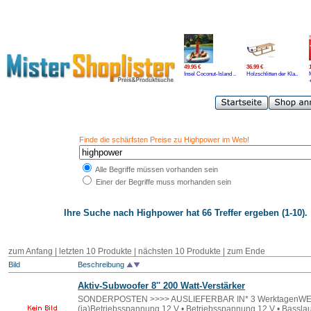
49.95 €
36.99 €
Insel Coconut-Island ..
Holzschlitten der Kla..
Finde die schärfsten Preise zu Highpower im Web!
Alle Begriffe müssen vorhanden sein
Einer der Begriffe muss morhanden sein
Ihre Suche nach
Highpower
hat 66 Treffer ergeben (1-10).
zum Anfang | letzten 10 Produkte |
nächsten 10 Produkte
|
zum Ende
Bild
Beschreibung
Aktiv-Subwoofer 8'' 200 Watt-Verstärker
SONDERPOSTEN >>>> AUSLIEFERBAR IN* 3 WerktagenW
(ja)Betriebsspannung 12 V • Betriebsspannung 12 V • Basslau