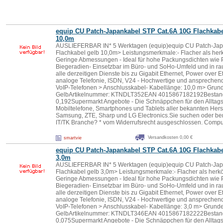
equip CU Patch-Japankabel STP Cat.6A 10G Flachkabe
10,0m
AUSLIEFERBAR IN* 5 Werktagen (equip)equip CU Patch-Jap
Flachkabel gelb 10,0m> Leistungsmerkmale:- Flacher als he
Geringe Abmessungen - Ideal für hohe Packungsdichten wie P
Biegeradien- Einsetzbar im Büro- und SoHo-Umfeld und in r
alle derzeitigen Dienste bis zu Gigabit Ethernet, Power over 
analoge Telefonie, ISDN, V24 - Hochwertige und ansprechende 
VoIP-Telefonen > Anschlusskabel- Kabellänge: 10,0 m> Grund
GelbArtikelnummer: KTNDLT352EAN 4015867182192Bestand:
0,192Supermarkt Angebote - Die Schnäppchen für den Alltagsg
Mobiltelefone, Smartphones und Tablets aller bekannten Herst
Samsung, ZTE, Sharp und LG Electronics.Sie suchen oder be
IT/TK Branche? * vom Widerrufsrecht ausgeschlossen. Comp
Versandkosten 0,00 €
smartvie
equip CU Patch-Japankabel STP Cat.6A 10G Flachkabe
3,0m
AUSLIEFERBAR IN* 5 Werktagen (equip)equip CU Patch-Jap
Flachkabel gelb 3,0m> Leistungsmerkmale:- Flacher als herk
Geringe Abmessungen - Ideal für hohe Packungsdichten wie P
Biegeradien- Einsetzbar im Büro- und SoHo-Umfeld und in r
alle derzeitigen Dienste bis zu Gigabit Ethernet, Power over 
analoge Telefonie, ISDN, V24 - Hochwertige und ansprechende 
VoIP-Telefonen > Anschlusskabel- Kabellänge: 3,0 m> Grunde
GelbArtikelnummer: KTNDLT346EAN 4015867182222Bestand:
0,075Supermarkt Angebote - Die Schnäppchen für den Alltagsg