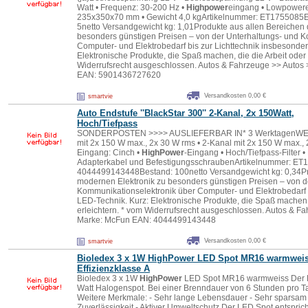
Watt • Frequenz: 30-200 Hz •
Highpower
eingang • Lowpowere
235x350x70 mm • Gewicht 4,0 kgArtikelnummer: ET175508
5netto Versandgewicht kg: 1,01Produkte aus allen Bereichen 
besonders günstigen Preisen – von der Unterhaltungs- und K
Computer- und Elektrobedarf bis zur Lichttechnik insbesonde
Elektronische Produkte, die Spaß machen, die die Arbeit oder 
Widerrufsrecht ausgeschlossen. Autos & Fahrzeuge >> Auto
EAN: 5901436727620
Versandkosten 0,00 €
smartvie
Auto Endstufe ''BlackStar 300'' 2-Kanal, 2x 150Watt,
Hoch/Tiefpass
SONDERPOSTEN >>>> AUSLIEFERBAR IN* 3 WerktagenWEI
mit 2x 150 W max., 2x 30 W rms • 2-Kanal mit 2x 150 W max.,
Eingang: Cinch •
HighPower
-Eingang • Hoch/Tiefpass-Filter •
Adapterkabel und BefestigungsschraubenArtikelnummer: E
4044499143448Bestand: 100netto Versandgewicht kg: 0,34Pr
modernen Elektronik zu besonders günstigen Preisen – von d
Kommunikationselektronik über Computer- und Elektrobedarf b
LED-Technik. Kurz: Elektronische Produkte, die Spaß machen, 
erleichtern. * vom Widerrufsrecht ausgeschlossen. Autos & F
Marke: McFun EAN: 4044499143448
Versandkosten 0,00 €
smartvie
Bioledex 3 x 1W
HighPower
LED Spot MR16 warmwei
Effizienzklasse A
Bioledex 3 x 1W
HighPower
LED Spot MR16 warmweiss Der LED
Watt Halogenspot. Bei einer Brenndauer von 6 Stunden pro Ta
Weitere Merkmale: - Sehr lange Lebensdauer - Sehr sparsam 
Zuverlässigkeit - Aktiver Umweltschutz Der LED Spot entsprich