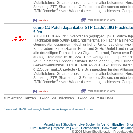
Mobiltelefone, Smartphones und Tablets aller bekannten Herst
Samsung, ZTE, Sharp und LG Electronics.Sie suchen oder be
IT/TK Branche? * vom Widerrufsrecht ausgeschlossen. Comp
Versandkosten 0,00 €
smartvie
equip CU Patch-Japankabel STP Cat.6A 10G Flachkabe
5,0m
AUSLIEFERBAR IN* 5 Werktagen (equip)equip CU Patch-Jap
Flachkabel gelb 5,0m> Leistungsmerkmale:- Flacher als herk
Geringe Abmessungen - Ideal für hohe Packungsdichten wie P
Biegeradien- Einsetzbar im Büro- und SoHo-Umfeld und in r
alle derzeitigen Dienste bis zu Gigabit Ethernet, Power over 
analoge Telefonie, ISDN, V24 - Hochwertige und ansprechende 
VoIP-Telefonen > Anschlusskabel- Kabellänge: 5,0 m> Grunde
GelbArtikelnummer: KTNDLT349EAN 4015867182239Bestand:
0,11Supermarkt Angebote - Die Schnäppchen für den Alltagsge
Mobiltelefone, Smartphones und Tablets aller bekannten Herst
Samsung, ZTE, Sharp und LG Electronics.Sie suchen oder be
IT/TK Branche? * vom Widerrufsrecht ausgeschlossen. Comp
Versandkosten 0,00 €
smartvie
zum Anfang | letzten 10 Produkte |
nächsten 10 Produkte
|
zum Ende
*
Preis inkl. MwSt. und zuzüglich evtl. Verpackungs- und Versandkosten.
Verzeichnis
|
Shopliste
|
Live Suche
|
Infos für Händler
|
Shop
Hilfe
|
Kontakt
|
Impressum
|
AGB
|
Datenschutz
|
Bookmark
|
Die Miste
© 2026
MisterShoplister.de
-
Produktsuche