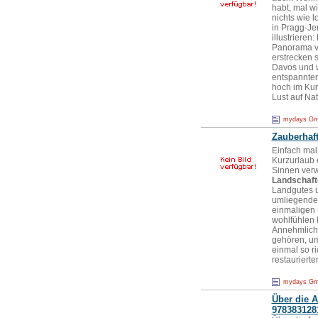
habt, mal w
nichts wie 
in Pragg-Je
illustriere
Panorama vo
erstrecken 
Davos und w
entspannten
hoch im Kur
Lust auf Nat
mydays G
Zauberhaft
Einfach mal
Kurzurlaub e
Sinnen verw
Landschaft
Landgutes ü
umliegende 
einmaligen 
wohlfühlen 
Annehmlichk
gehören, um
einmal so r
restaurierte
mydays G
Über die 
978383128