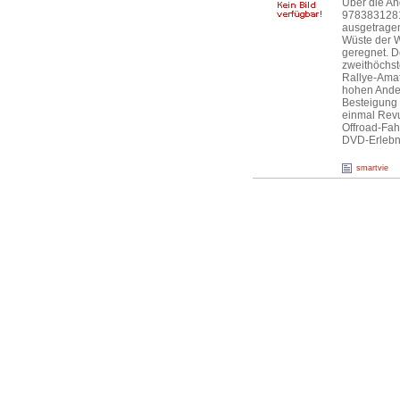
Über die An
9783831281
ausgetragen
Wüste der W
geregnet. D
zweithöchst
Rallye-Amat
hohen Anden
Besteigung 
einmal Revu
Offroad-Fah
DVD-Erlebni
smartvie