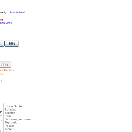
Anzeige ...
Ihr Artikel hier?
00 €
minal Dinner
eichniss »
e »
 »
:: Live Suche ::
Spritzige
Trichter
Iqua
Sicherungsautomat
€
*
Toptronic
Pocket
Tren Au
l