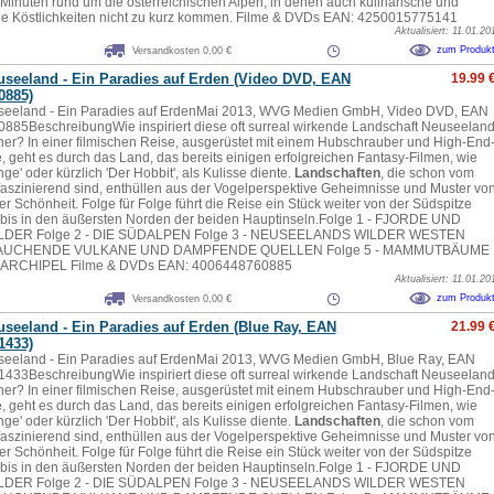
 Minuten rund um die österreichischen Alpen, in denen auch kulinarische und
e Köstlichkeiten nicht zu kurz kommen. Filme & DVDs EAN: 4250015775141
Aktualisiert: 11.01.20
zum Produk
Versandkosten 0,00 €
useeland - Ein Paradies auf Erden (Video DVD, EAN
19.99 
0885)
seeland - Ein Paradies auf ErdenMai 2013, WVG Medien GmbH, Video DVD, EAN
85BeschreibungWie inspiriert diese oft surreal wirkende Landschaft Neuseelan
er? In einer filmischen Reise, ausgerüstet mit einem Hubschrauber und High-End
, geht es durch das Land, das bereits einigen erfolgreichen Fantasy-Filmen, wie
nge' oder kürzlich 'Der Hobbit', als Kulisse diente.
Landschaften
, die schon vom
aszinierend sind, enthüllen aus der Vogelperspektive Geheimnisse und Muster vo
r Schönheit. Folge für Folge führt die Reise ein Stück weiter von der Südspitze
bis in den äußersten Norden der beiden Hauptinseln.Folge 1 - FJORDE UND
ER Folge 2 - DIE SÜDALPEN Folge 3 - NEUSEELANDS WILDER WESTEN
 RAUCHENDE VULKANE UND DAMPFENDE QUELLEN Folge 5 - MAMMUTBÄUME
ARCHIPEL Filme & DVDs EAN: 4006448760885
Aktualisiert: 11.01.20
zum Produk
Versandkosten 0,00 €
seeland - Ein Paradies auf Erden (Blue Ray, EAN
21.99 
1433)
seeland - Ein Paradies auf ErdenMai 2013, WVG Medien GmbH, Blue Ray, EAN
33BeschreibungWie inspiriert diese oft surreal wirkende Landschaft Neuseelan
er? In einer filmischen Reise, ausgerüstet mit einem Hubschrauber und High-End
, geht es durch das Land, das bereits einigen erfolgreichen Fantasy-Filmen, wie
nge' oder kürzlich 'Der Hobbit', als Kulisse diente.
Landschaften
, die schon vom
aszinierend sind, enthüllen aus der Vogelperspektive Geheimnisse und Muster vo
r Schönheit. Folge für Folge führt die Reise ein Stück weiter von der Südspitze
bis in den äußersten Norden der beiden Hauptinseln.Folge 1 - FJORDE UND
ER Folge 2 - DIE SÜDALPEN Folge 3 - NEUSEELANDS WILDER WESTEN