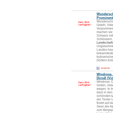
Wundersch
Prominent
Wunderschön
GmbH, Vide
Vorpommern
machen sie 
Schweiz mit
Schlössern.
Landschaft
Ungewohntes
Landes-haup
bekannteste
kulinarisch
Dörfern Ent
smartvie
Windrose. 
Dirndl (V
Windrose. D
GmbH, Vide
wegen. In I
dass in den 
schönsten
L
der Tiroler 
findet auf d
Seen der Al
zum Bergspo