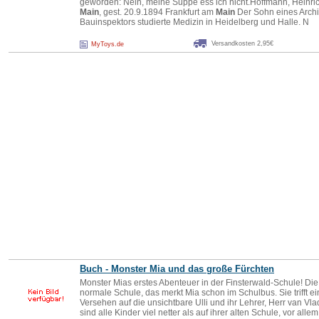
geworden: Nein, meine Suppe ess ich nicht.Hoffmann, Heinric
Main
, gest. 20.9.1894 Frankfurt am
Main
Der Sohn eines Archi
Bauinspektors studierte Medizin in Heidelberg und Halle. N
Versandkosten 2,95€
MyToys.de
Buch - Monster Mia und das große Fürchten
Monster Mias erstes Abenteuer in der Finsterwald-Schule! Die
normale Schule, das merkt Mia schon im Schulbus. Sie trifft ei
Versehen auf die unsichtbare Ulli und ihr Lehrer, Herr van Vlad
sind alle Kinder viel netter als auf ihrer alten Schule, vor al