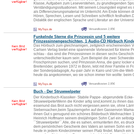
Klasse, Aufgaben zum Leseverstehen, zu grundlegenden Spra
Verständigungssituationen. Mit seinem Lösungsteil eignet es
als Differenzierungsmaterial im Unterricht. Am Ende können d
Hören, Sprechen, Lesen und Schreiben schriftlich festhalten.Da
Didaktik der englischen Sprache und Literatur an der Universi
Versandkosten 2,95€
MyToys.de
Funkelnde Sterne die Prinzessin und 5 weitere
Prinzessinnengeschichten, 1 Audio-CD Hörbuch Kind
Das Hörbuch zum gleichnamigen, zeitgleich erscheinenden
Carlsen Verlag bietet eine spannende Vorlesezeit für kleine Pr
schlau - das sind die Prinzessinnen in diesen sechs Geschic
unterschiedlicher kaum sein: Zum Beispiel die zwei Schwester
Froschprinzen suchen, und Prinzessin Anna, die ganz locker 
Breitenöder, geboren 1972 in Bonn, lebt mit ihrer Familie in F
der Sonderpädagogik, Au-pair-Jahr in Kairo und Um-die-Welt-Fl
heute da angekommen, wo sie schon immer hin wollte: beim 
Versandkosten 2,95€
MyToys.de
Buch - Der Struwwelpeter
Der Kinderbuch-Klassiker- Stabile Pappe- abgerundete Eck
StruwwelpeterWenn die Kinder artig sind,kommt zu ihnen das
essenund das Brot auch nicht vergessen,wenn sie, ohne Lärm 
Siebensachen,beim Spazierngehn auf den Gassenvon Mama si
ihnen Gut s genugund ein schönes Bilderbuch.Weihnachten 18
Heinrich Hoffmann seinem dreijährigen Sohn Carl ein selbst
´´Struwwelpeter´´.Alle, die es sahen, ermunterten ihn, es dr
dem persönlichen Geschenk des Vaters an seinen Sohn ein be
heute in jedem Kinderzimmer seinen Platz findet. Manch ein V