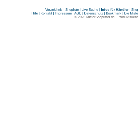
Verzeichnis
|
Shopliste
|
Live Suche
|
Infos für Händler
|
Shop
Hilfe
|
Kontakt
|
Impressum
|
AGB
|
Datenschutz
|
Bookmark
|
Die Miste
© 2026
MisterShoplister.de
-
Produktsuche