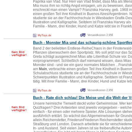
Paprika van Vlad. Nur Herr van Vlad findet, dass Mia als Mens
Mia muss ihm so richtig Angst einjagen, um zu beweisen, dass 
erschreckt man einen Vampir? Franziska Harvey, geb. 1968 in
einen großen Teil ihre Kindheit in Buenos Aires/Argentinien
studierte sie an der Fachhochschule in Wiesbaden Grafik-De
Illustration und Kalligraphie. Seitdem ist Franziska Harvey als fre
Familie - Mann, drei Kinder, Hund und Katze lebt sie in Frankfu
Versandkosten 2,95€
MyToys.de
Buch - Monster Mia und das schaurig-schöne Sportfes
Band 2 der beliebten Erstlese-ReiheChaos in der Finsterwald
Pflanzen überwuchern den Sportplatz. Wo soll jetzt nur das Spo
Greta schlägt ausgerechnet Mias alte Lilienthal-Schule vor. Da
vorprogrammiert. Schließlich darf niemand wissen, dass Mia
Monster sind - und sie ein ganz normales Mädchen ...Franzisk
am
Main
, verbrachte einen großen Teil ihre Kindheit in Buen
Schulabschluss studierte sie an der Fachhochschule in Wies
Schwerpunkten Illustration und Kalligraphie. Seitdem ist Franzi
tätig. Mit ihrer Familie - Mann, drei Kinder, Hund und Katze lebt
Versandkosten 2,95€
MyToys.de
Buch - Rate dich schlau! Die Meise und die Welt der V
Unsere heimische Tierwelt steckt voller Geheimnisse. Wer ken
Quizfragen? Drei Antworten sind jeweils vorgegeben - welche
einfach - für einen oder mehrere Spieler. Alle Lösungen stehe
ausführlich erklärt. So wächst das Allgemeinwissen für Grund
allein.Reichenstetter, FriederunFriederun Reichenstetter stu
Straßburg und London. Danach arbeitete sie für verschiedene
In- und Ausland. Seit vielen Jahren ist sie freiberufliche Autor