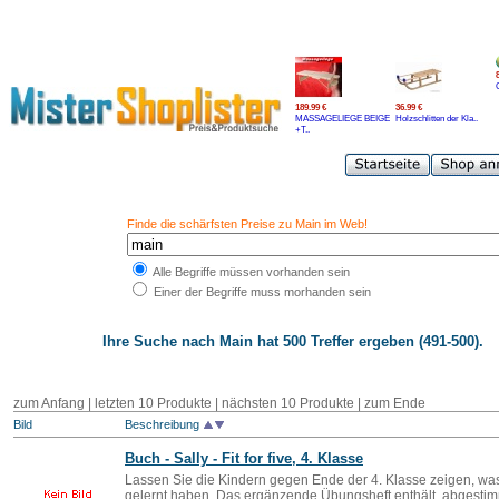
189.99 €
36.99 €
MASSAGELIEGE BEIGE
Holzschlitten der Kla..
+T..
Finde die schärfsten Preise zu Main im Web!
Alle Begriffe müssen vorhanden sein
Einer der Begriffe muss morhanden sein
Ihre Suche nach
Main
hat 500 Treffer ergeben (491-500).
zum Anfang
|
letzten 10 Produkte
| nächsten 10 Produkte | zum Ende
Bild
Beschreibung
Buch - Sally - Fit for five, 4. Klasse
Lassen Sie die Kindern gegen Ende der 4. Klasse zeigen, was
gelernt haben. Das ergänzende Übungsheft enthält, abgestimm