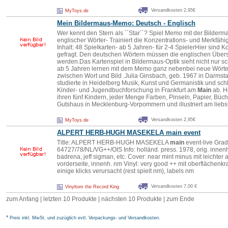
Versandkosten 2,95€
MyToys.de
Mein Bildermaus-Memo: Deutsch - Englisch
Wer kennt den Stern als ´´Star´´? Spiel Memo mit der Bilderma
englischer Wörter- Trainiert die Konzentrations- und Merkfähigk
Inhalt: 48 Spielkarten- ab 5 Jahren- für 2-4 SpielerHier sind 
gefragt. Den deutschen Wörtern müssen die englischen Übe
werden.Das Kartenspiel in Bildermaus-Optik sieht nicht nur 
ab 5 Jahren lernen mit dem Memo ganz nebenbei neue Wör
zwischen Wort und Bild .Julia Ginsbach, geb. 1967 in Darmstad
studierte in Heidelberg Musik, Kunst und Germanistik und schlo
Kinder- und Jugendbuchforschung in Frankfurt am
Main
ab. H
ihren fünf Kindern, jeder Menge Farben, Pinseln, Papier, Bü
Gutshaus in Mecklenburg-Vorpommern und illustriert am liebs
Versandkosten 2,95€
MyToys.de
ALPERT HERB-HUGH MASEKELA
main
event
Title: ALPERT HERB-HUGH MASEKELA
main
event-live Gra
64727/78/NL/VG++/OIS Info: holländ. press. 1978, orig. innen
badrena, jeff sigman, etc. Cover: near mint minus mit leichte
vorderseite, innenh. nm Vinyl: very good ++ mit oberflächenkrat
einige klicks verursacht (rest spielt nm), labels nm
Versandkosten 7,00 €
Vinyltom the Record King
zum Anfang
|
letzten 10 Produkte
| nächsten 10 Produkte | zum Ende
*
Preis inkl. MwSt. und zuzüglich evtl. Verpackungs- und Versandkosten.