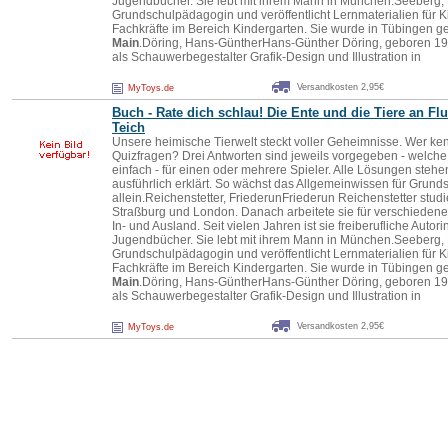
Jugendbücher. Sie lebt mit ihrem Mann in München.Seeberg,
Grundschulpädagogin und veröffentlicht Lernmaterialien für 
Fachkräfte im Bereich Kindergarten. Sie wurde in Tübingen ge
Main
.Döring, Hans-GüntherHans-Günther Döring, geboren 196
als Schauwerbegestalter Grafik-Design und Illustration in
Versandkosten 2,95€
MyToys.de
Buch - Rate dich schlau! Die Ente und die Tiere an Fl
Teich
Unsere heimische Tierwelt steckt voller Geheimnisse. Wer ken
Quizfragen? Drei Antworten sind jeweils vorgegeben - welche
einfach - für einen oder mehrere Spieler. Alle Lösungen stehe
ausführlich erklärt. So wächst das Allgemeinwissen für Grund
allein.Reichenstetter, FriederunFriederun Reichenstetter stu
Straßburg und London. Danach arbeitete sie für verschiedene
In- und Ausland. Seit vielen Jahren ist sie freiberufliche Autor
Jugendbücher. Sie lebt mit ihrem Mann in München.Seeberg,
Grundschulpädagogin und veröffentlicht Lernmaterialien für 
Fachkräfte im Bereich Kindergarten. Sie wurde in Tübingen ge
Main
.Döring, Hans-GüntherHans-Günther Döring, geboren 196
als Schauwerbegestalter Grafik-Design und Illustration in
Versandkosten 2,95€
MyToys.de