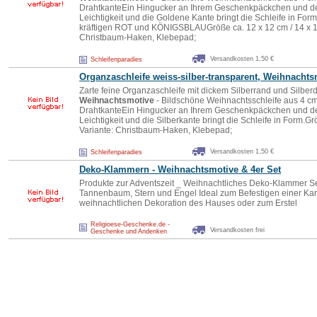
DrahtkanteEin Hingucker an Ihrem Geschenkpäckchen und de
Leichtigkeit und die Goldene Kante bringt die Schleife in F
kräftigen ROT und KÖNIGSBLAUGröße ca. 12 x 12 cm / 14 x 14 
Christbaum-Haken, Klebepad;
Versandkosten 1,50 €
Schleifenparadies
Organzaschleife weiss-silber-transparent,
Weihnachts
Zarte feine Organzaschleife mit dickem Silberrand und Silberd
Weihnachtsmotive
- Bildschöne Weihnachtsschleife aus 4 cm
DrahtkanteEin Hingucker an Ihrem Geschenkpäckchen und de
Leichtigkeit und die Silberkante bringt die Schleife in Form.Gr
Variante: Christbaum-Haken, Klebepad;
Versandkosten 1,50 €
Schleifenparadies
Deko-Klammern -
Weihnachtsmotive
& 4er Set
Produkte zur Adventszeit _ Weihnachtliches Deko-Klammer S
Tannenbaum, Stern und Engel Ideal zum Befestigen einer Ka
weihnachtlichen Dekoration des Hauses oder zum Erstel
Religioese-Geschenke.de -
Versandkosten frei
Geschenke und Andenken