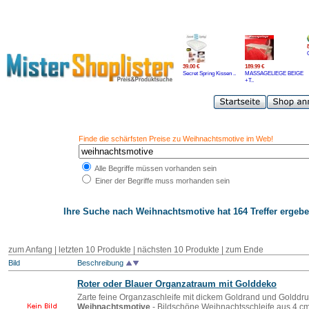
39.00 €
189.99 €
Secret Spring Kissen ..
MASSAGELIEGE BEIGE
+T..
Finde die schärfsten Preise zu Weihnachtsmotive im Web!
Alle Begriffe müssen vorhanden sein
Einer der Begriffe muss morhanden sein
Ihre Suche nach
Weihnachtsmotive
hat 164 Treffer ergebe
zum Anfang | letzten 10 Produkte |
nächsten 10 Produkte
|
zum Ende
Bild
Beschreibung
Roter oder Blauer Organzatraum mit Golddeko
Zarte feine Organzaschleife mit dickem Goldrand und Golddruc
Weihnachtsmotive
- Bildschöne Weihnachtsschleife aus 4 cm