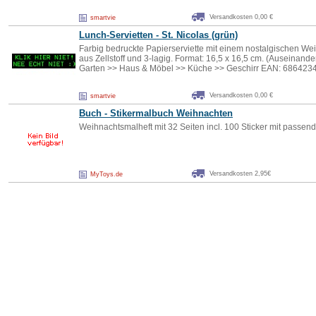
Versandkosten 0,00 €
smartvie
Lunch-Servietten - St. Nicolas (grün)
Farbig bedruckte Papierserviette mit einem nostalgischen Wei
aus Zellstoff und 3-lagig. Format: 16,5 x 16,5 cm. (Auseinande
Garten >> Haus & Möbel >> Küche >> Geschirr EAN: 68642
Versandkosten 0,00 €
smartvie
Buch - Stikermalbuch Weihnachten
Weihnachtsmalheft mit 32 Seiten incl. 100 Sticker mit passe
Versandkosten 2,95€
MyToys.de