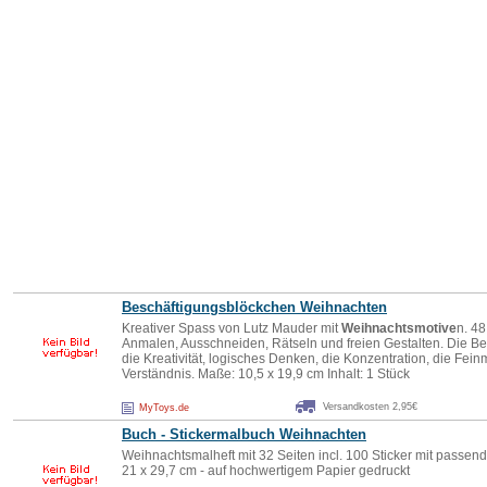
Beschäftigungsblöckchen Weihnachten
Kreativer Spass von Lutz Mauder mit
Weihnachtsmotive
n. 4
Anmalen, Ausschneiden, Rätseln und freien Gestalten. Die B
die Kreativität, logisches Denken, die Konzentration, die Fe
Verständnis. Maße: 10,5 x 19,9 cm Inhalt: 1 Stück
Versandkosten 2,95€
MyToys.de
Buch - Stickermalbuch Weihnachten
Weihnachtsmalheft mit 32 Seiten incl. 100 Sticker mit passe
21 x 29,7 cm - auf hochwertigem Papier gedruckt