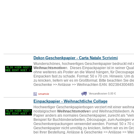
Dekor-Geschenkpapier - Carta Natale Scrivimi
Wunderschönes, hochwertiges Geschenkpapier bedruckt mit 
Weihnachtsmotive
n. Dieses Einpackpapier ist in seiner Qual
ohne weiteres als Poster an die Wand hängen, für Decoupag
Einpacken fast zu schade. Format: 50 x 70 cm. Hinweis: Um d
zu knicken, liefern wir es im Großformat. Bitte beachten Sie di
Geschenke >> Anlässe >> Weihnachten EAN: 802384300485
Versandkosten 0,00 €
smartvie
Einpackpapier - Weihnachtliche Collage
Hochwertiger Geschenkpapierbogen verziert mit einer weihna
nostalgischen
Weihnachtsmotive
n und Weihnachtsliedern. Au
Papier anders als normales Geschenkpapier, zurecht als "viel
Beispiel für Buchbinderarbeiten, Découpage, zum Auslegen v
Geschenkverpackungen verwendet werden. Format: 50 x 70 c
Geschenkpapier nicht unnötig zu knicken, liefern wir es im Gr
bei Ihrer Bestellung. Anlässe & Geschenke >> Anlässe >> We