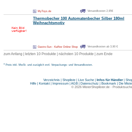
Versandkosten 2,95€
MyToys.de
Thermobecher 100 Automatenbecher Silber 180ml
Weihnachtsmotiv
Versandkosten ab 3,90 €
Gastro-Sun - Kaffee Online Shop
zum Anfang | letzten 10 Produkte |
nächsten 10 Produkte
|
zum Ende
*
Preis inkl. MwSt. und zuzüglich evtl. Verpackungs- und Versandkosten.
Verzeichnis
|
Shopliste
|
Live Suche
|
Infos für Händler
|
Shop
Hilfe
|
Kontakt
|
Impressum
|
AGB
|
Datenschutz
|
Bookmark
|
Die Miste
© 2026
MisterShoplister.de
-
Produktsuche