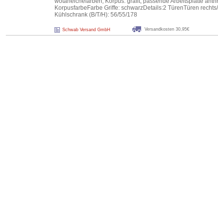
wotaneichefarben, Korpus: grafit, passende Arbeitsplatte anthr
KorpusfarbeFarbe Griffe: schwarzDetails:2 TürenTüren recht
Kühlschrank (B/T/H): 56/55/178
Versandkosten 30,95€
Schwab Versand GmbH