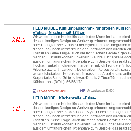
HELD MÖBEL Kühlumbauschrank für großen Kühlsch
»Tu
lsa
«, Nischenmaß 178 cm
Wir wetten- diese Küche lässt auch den Mann im Hause nicht k
dessen kantiges Design an Werkzeug erinnern, angeschraubt 
oder Hochglanzweiß- das ist der Style!Durch die Integration
dieser Look noch verstärkt und erlaubt zudem den direkten Zugr
Utensilien.Keine Frage- auch die technischen Geräte fügen si
machen Lust aufs kochen!Erweitern Sie Ihre Küchenzeile doc
aus dem umfangreichen Typenplan- zum Beispiel das praktisch
Hochschränke! In folgenden Farben erhältlich:Front: weiß Ho
Arbeitsplatte anthrazitFront: betonfarben, Korpus: grafit, passe
wotaneichefarben, Korpus: grafit, passende Arbeitsplatte anthr
KorpusfarbeFarbe Griffe: schwarzDetails:2 TürenTüren recht
Kühlschrank (B/T/H): 56/55/178
Versandkosten 30,95€
Schwab Versand GmbH
HELD MÖBEL Küchenzeile »Tu
lsa
«
Wir wetten- diese Küche lässt auch den Mann im Hause nicht k
dessen kantiges Design an Werkzeug erinnern, angeschraubt 
oder Hochglanzweiss- das ist der Style! Durch die Integratio
dieser Look noch verstärkt und erlaubt zudem den direkten Zugr
Utensilien. Keine Frage- auch die technischen Geräte fügen si
machen Lust aufs kochen! Erweitern Sie Ihre Küchenzeile do
aus dem umfangreichen Typenplan- zum Beispiel das praktisch