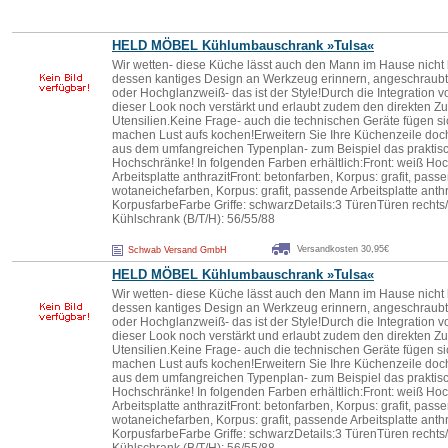
HELD MÖBEL Kühlumbauschrank »Tu
lsa
«
Wir wetten- diese Küche lässt auch den Mann im Hause nicht k
dessen kantiges Design an Werkzeug erinnern, angeschraubt 
oder Hochglanzweiß- das ist der Style!Durch die Integration
dieser Look noch verstärkt und erlaubt zudem den direkten Zugr
Utensilien.Keine Frage- auch die technischen Geräte fügen si
machen Lust aufs kochen!Erweitern Sie Ihre Küchenzeile doc
aus dem umfangreichen Typenplan- zum Beispiel das praktisch
Hochschränke! In folgenden Farben erhältlich:Front: weiß Ho
Arbeitsplatte anthrazitFront: betonfarben, Korpus: grafit, passe
wotaneichefarben, Korpus: grafit, passende Arbeitsplatte anthr
KorpusfarbeFarbe Griffe: schwarzDetails:3 TürenTüren recht
Kühlschrank (B/T/H): 56/55/88
Versandkosten 30,95€
Schwab Versand GmbH
HELD MÖBEL Kühlumbauschrank »Tu
lsa
«
Wir wetten- diese Küche lässt auch den Mann im Hause nicht k
dessen kantiges Design an Werkzeug erinnern, angeschraubt 
oder Hochglanzweiß- das ist der Style!Durch die Integration
dieser Look noch verstärkt und erlaubt zudem den direkten Zugr
Utensilien.Keine Frage- auch die technischen Geräte fügen si
machen Lust aufs kochen!Erweitern Sie Ihre Küchenzeile doc
aus dem umfangreichen Typenplan- zum Beispiel das praktisch
Hochschränke! In folgenden Farben erhältlich:Front: weiß Ho
Arbeitsplatte anthrazitFront: betonfarben, Korpus: grafit, passe
wotaneichefarben, Korpus: grafit, passende Arbeitsplatte anthr
KorpusfarbeFarbe Griffe: schwarzDetails:3 TürenTüren recht