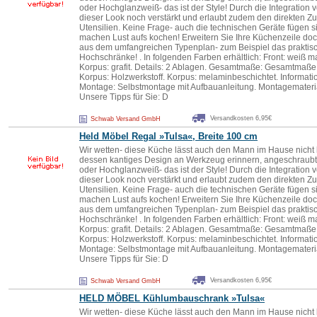
oder Hochglanzweiß- das ist der Style! Durch die Integration
dieser Look noch verstärkt und erlaubt zudem den direkten Zugr
Utensilien. Keine Frage- auch die technischen Geräte fügen si
machen Lust aufs kochen! Erweitern Sie Ihre Küchenzeile do
aus dem umfangreichen Typenplan- zum Beispiel das praktisch
Hochschränke! . In folgenden Farben erhältlich: Front: weiß matt
Korpus: grafit. Details: 2 Ablagen. Gesamtmaße: Gesamtmaße (
Korpus: Holzwerkstoff. Korpus: melaminbeschichtet. Informat
Montage: Selbstmontage mit Aufbauanleitung. Montagematerial
Unsere Tipps für Sie: D
Versandkosten 6,95€
Schwab Versand GmbH
Held Möbel Regal »Tu
lsa
«, Breite 100 cm
Wir wetten- diese Küche lässt auch den Mann im Hause nicht k
dessen kantiges Design an Werkzeug erinnern, angeschraubt 
oder Hochglanzweiß- das ist der Style! Durch die Integration
dieser Look noch verstärkt und erlaubt zudem den direkten Zugr
Utensilien. Keine Frage- auch die technischen Geräte fügen si
machen Lust aufs kochen! Erweitern Sie Ihre Küchenzeile do
aus dem umfangreichen Typenplan- zum Beispiel das praktisch
Hochschränke! . In folgenden Farben erhältlich: Front: weiß matt
Korpus: grafit. Details: 2 Ablagen. Gesamtmaße: Gesamtmaße (
Korpus: Holzwerkstoff. Korpus: melaminbeschichtet. Informat
Montage: Selbstmontage mit Aufbauanleitung. Montagematerial
Unsere Tipps für Sie: D
Versandkosten 6,95€
Schwab Versand GmbH
HELD MÖBEL Kühlumbauschrank »Tu
lsa
«
Wir wetten- diese Küche lässt auch den Mann im Hause nicht k