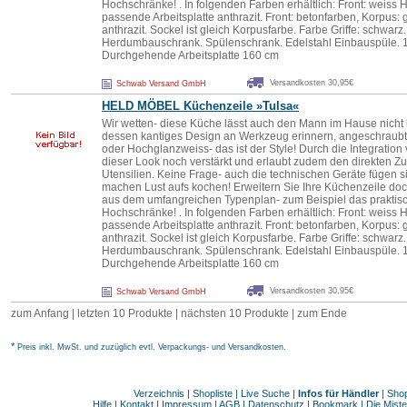
Hochschränke! . In folgenden Farben erhältlich: Front: weiss 
passende Arbeitsplatte anthrazit. Front: betonfarben, Korpus: g
anthrazit. Sockel ist gleich Korpusfarbe. Farbe Griffe: schwar
Herdumbauschrank. Spülenschrank. Edelstahl Einbauspüle. 
Durchgehende Arbeitsplatte 160 cm
Versandkosten 30,95€
Schwab Versand GmbH
HELD MÖBEL Küchenzeile »Tu
lsa
«
Wir wetten- diese Küche lässt auch den Mann im Hause nicht k
dessen kantiges Design an Werkzeug erinnern, angeschraubt 
oder Hochglanzweiss- das ist der Style! Durch die Integratio
dieser Look noch verstärkt und erlaubt zudem den direkten Zugr
Utensilien. Keine Frage- auch die technischen Geräte fügen si
machen Lust aufs kochen! Erweitern Sie Ihre Küchenzeile do
aus dem umfangreichen Typenplan- zum Beispiel das praktisch
Hochschränke! . In folgenden Farben erhältlich: Front: weiss 
passende Arbeitsplatte anthrazit. Front: betonfarben, Korpus: g
anthrazit. Sockel ist gleich Korpusfarbe. Farbe Griffe: schwar
Herdumbauschrank. Spülenschrank. Edelstahl Einbauspüle. 
Durchgehende Arbeitsplatte 160 cm
Versandkosten 30,95€
Schwab Versand GmbH
zum Anfang
|
letzten 10 Produkte
|
nächsten 10 Produkte
|
zum Ende
*
Preis inkl. MwSt. und zuzüglich evtl. Verpackungs- und Versandkosten.
Verzeichnis
|
Shopliste
|
Live Suche
|
Infos für Händler
|
Shop
Hilfe
|
Kontakt
|
Impressum
|
AGB
|
Datenschutz
|
Bookmark
|
Die Miste