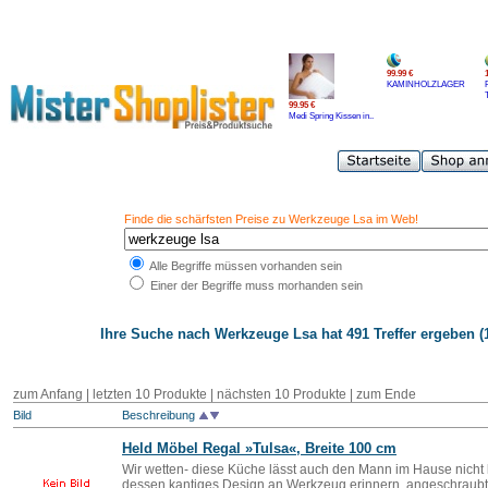
99.99 €
KAMINHOLZLAGER
99.95 €
Medi Spring Kissen in..
Finde die schärfsten Preise zu Werkzeuge Lsa im Web!
Alle Begriffe müssen vorhanden sein
Einer der Begriffe muss morhanden sein
Ihre Suche nach
Werkzeuge Lsa
hat 491 Treffer ergeben (
zum Anfang
|
letzten 10 Produkte
|
nächsten 10 Produkte
|
zum Ende
Bild
Beschreibung
Held Möbel Regal »Tu
lsa
«, Breite 100 cm
Wir wetten- diese Küche lässt auch den Mann im Hause nicht k
dessen kantiges Design an Werkzeug erinnern, angeschraubt 