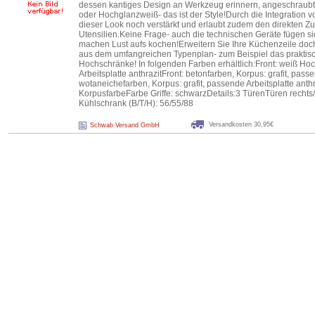
dessen kantiges Design an Werkzeug erinnern, angeschraubt 
oder Hochglanzweiß- das ist der Style!Durch die Integration
dieser Look noch verstärkt und erlaubt zudem den direkten Zugr
Utensilien.Keine Frage- auch die technischen Geräte fügen si
machen Lust aufs kochen!Erweitern Sie Ihre Küchenzeile doc
aus dem umfangreichen Typenplan- zum Beispiel das praktisch
Hochschränke! In folgenden Farben erhältlich:Front: weiß Ho
Arbeitsplatte anthrazitFront: betonfarben, Korpus: grafit, passe
wotaneichefarben, Korpus: grafit, passende Arbeitsplatte anthr
KorpusfarbeFarbe Griffe: schwarzDetails:3 TürenTüren recht
Kühlschrank (B/T/H): 56/55/88
Versandkosten 30,95€
Schwab Versand GmbH