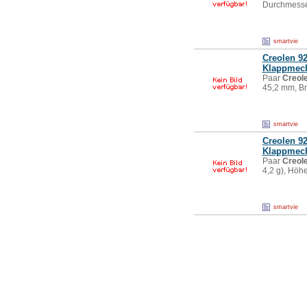
Durchmesse
smartvie
Creole
n 92
Klappmec
Paar
Creol
45,2 mm, B
smartvie
Creole
n 92
Klappmec
Paar
Creol
4,2 g), Höh
smartvie