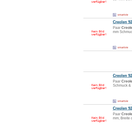
smartvie
Creole
n 92
Paar
Creol
mm Schmuc
smartvie
Creole
n 92
Paar
Creol
Schmuck &
smartvie
Creole
n 92
Paar
Creol
mm, Breite