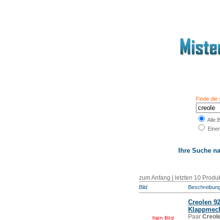
Finde die
Alle 
Einer
Ihre Suche n
zum Anfang
|
letzten 10 Produ
Bild
Beschreibun
Creole
n 92
Klappmec
Paar
Creol