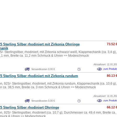
5 Sterling Silber rhodiniert mit Zirkonia Ohrringe
73.52 
hanik
5/- Sterlingsilber, rhodiniert, mit Zirkonia schwarz/ weiß, Klappmechanik (ca. 3,4 g),
6,1 mm, Breite ca. 11,2 mm Schmuck & Uhren >> Modeschmuck
Aktualisiert: 11.01.20
zum Produk
Versandkosten 0,00 €
5 Sterling Silber rhodiniert mit Zirkonia rundum
80.13 
e
n, 925/- Sterlingsilber, rhodiniert, mit Zirkonia rundum, Klappmechanik (ca. 10,6 g),
r ca. 38,5 mm, Breite ca. 3 mm Schmuck & Uhren >> Modeschmuck
Aktualisiert: 11.01.20
zum Produk
Versandkosten 0,00 €
5 Sterling Silber rhodiniert Ohrringe
66.12 
e
n, 925/- Sterlingsilber, rhodiniert (ca. 10,7 g), Durchmesser ca. 49,4 mm, Breite ca.
muck & Uhren >> Modeschmuck