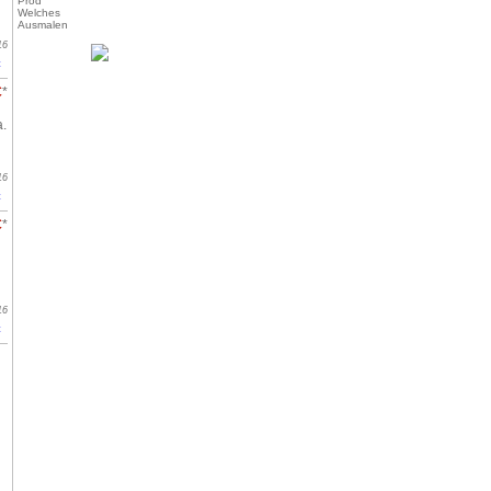
Prod
Welches
Ausmalen
16
t
€
*
a.
16
t
€
*
16
t