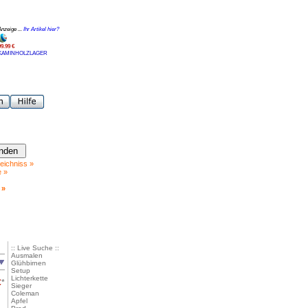
Anzeige ...
Ihr Artikel hier?
99.99 €
KAMINHOLZLAGER
eichniss »
e »
 »
:: Live Suche ::
Ausmalen
Glühbirnen
Setup
Lichterkette
€
*
Sieger
Coleman
Apfel