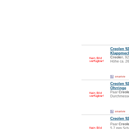
Creole
n 92
Klappmec
Creole
n, 92
Höhe ca. 2
smartvie
Creole
n 92
Ohrringe
Paar
Creol
Durchmesse
smartvie
Creole
n 92
Paar
Creol
5,7 mm Sch