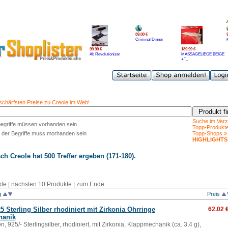
89.00 €
Criminal Dinner
99.90 €
189.99 €
Ab Revolutionizer
MASSAGELIEGE BEIGE
+T..
 schärfsten Preise zu Creole im Web!
Suche im Verz
Begriffe müssen vorhanden sein
Topp-Produkt
 der Begriffe muss morhanden sein
Topp-Shops »
HIGHLIGHTS
ach
Creole
hat 500 Treffer ergeben (171-180).
kte
|
nächsten 10 Produkte
|
zum Ende
g
Preis
5 Sterling Silber rhodiniert mit Zirkonia Ohrringe
62.02 
hanik
e
n, 925/- Sterlingsilber, rhodiniert, mit Zirkonia, Klappmechanik (ca. 3,4 g),