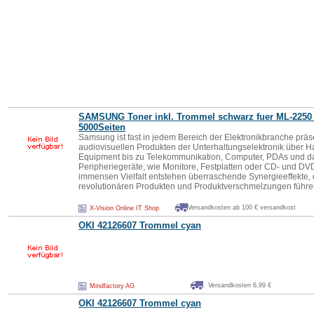
SAMSUNG Toner inkl.
Trommel
schwarz fuer ML-2250
5000Seiten
Samsung ist fast in jedem Bereich der Elektronikbranche präs
audiovisuellen Produkten der Unterhaltungselektronik über H
Equipment bis zu Telekommunikation, Computer, PDAs und 
Peripheriegeräte, wie Monitore, Festplatten oder CD- und DV
immensen Vielfalt entstehen überraschende Synergieeffekte, 
revolutionären Produkten und Produktverschmelzungen führe
Versandkosten ab 100 € versandkost
X-Vision Online IT Shop
OKI 42126607
Trommel
cyan
Versandkosten 6,99 €
Mindfactory AG
OKI 42126607
Trommel
cyan