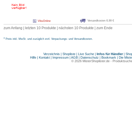
Versandkosten 6,99 €
VibuOnline
zum Anfang
|
letzten 10 Produkte
|
nächsten 10 Produkte
|
zum Ende
*
Preis inkl. MwSt. und zuzüglich evtl. Verpackungs- und Versandkosten.
Verzeichnis
|
Shopliste
|
Live Suche
|
Infos für Händler
|
Shop
Hilfe
|
Kontakt
|
Impressum
|
AGB
|
Datenschutz
|
Bookmark
|
Die Miste
© 2026
MisterShoplister.de
-
Produktsuche