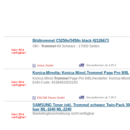
Bild
trommel
C5250n/5450n black 42126673
OKI -
Trommel
-Kit Schwarz - 17000 Seiten
Versandkosten ab 4,95 €
Avitos GmbH
Konica-Minolta: Konica Minol.
Trommel
Page Pro 8/8L
Konica Minol.
Trommel
Page Pro 8/8LHersteller: Konica-Minol
EAN-Code: 4538462003193
Versandkosten ab 7,90 €
ESCOM Flexist GmbH
SAMSUNG Toner inkl.
Trommel
schwarz Twin-Pack 30
fuer ML-1640 ML-2240
Marketingbeschreibung nicht verfügbar.