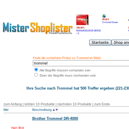
89.00 €
Criminal Dinner
189.99 €
MASSAGELIEGE BEIGE
+T..
Finde die schärfsten Preise zu Trommel im Web!
Alle Begriffe müssen vorhanden sein
Einer der Begriffe muss morhanden sein
Ihre Suche nach
Trommel
hat 500 Treffer ergeben (221-230
zum Anfang
|
letzten 10 Produkte
|
nächsten 10 Produkte
|
zum Ende
Bild
Beschreibung
Brother
Trommel
DR-4000