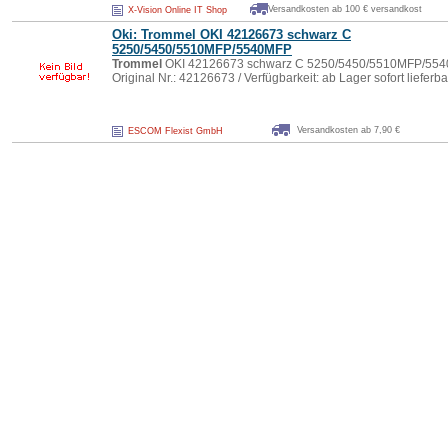
Versandkosten ab 100 € versandkost
X-Vision Online IT Shop
Oki:
Trommel
OKI 42126673 schwarz C
5250/5450/5510MFP/5540MFP
Trommel
OKI 42126673 schwarz C 5250/5450/5510MFP/554
Original Nr.: 42126673 / Verfügbarkeit: ab Lager sofort lieferba
Versandkosten ab 7,90 €
ESCOM Flexist GmbH