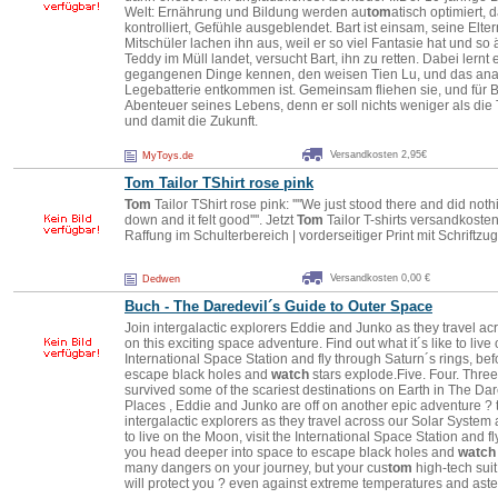
Welt: Ernährung und Bildung werden au
tom
atisch optimiert,
kontrolliert, Gefühle ausgeblendet. Bart ist einsam, seine Elte
Mitschüler lachen ihn aus, weil er so viel Fantasie hat und so än
Teddy im Müll landet, versucht Bart, ihn zu retten. Dabei lern
gegangenen Dinge kennen, den weisen Tien Lu, und das ana
Legebatterie entkommen ist. Gemeinsam fliehen sie, und für B
Abenteuer seines Lebens, denn er soll nichts weniger als die
und damit die Zukunft.
Versandkosten 2,95€
MyToys.de
Tom
Tailor TShirt rose pink
Tom
Tailor TShirt rose pink: ''''We just stood there and did not
down and it felt good''''. Jetzt
Tom
Tailor T-shirts versandkosten
Raffung im Schulterbereich | vorderseitiger Print mit Schrift
Versandkosten 0,00 €
Dedwen
Buch - The Daredevil´s Guide to Outer Space
Join intergalactic explorers Eddie and Junko as they travel 
on this exciting space adventure. Find out what it´s like to liv
International Space Station and fly through Saturn´s rings, be
escape black holes and
watch
stars explode.Five. Four. Three
survived some of the scariest destinations on Earth in The D
Places , Eddie and Junko are off on another epic adventure ? t
intergalactic explorers as they travel across our Solar System 
to live on the Moon, visit the International Space Station and f
you head deeper into space to escape black holes and
watch
many dangers on your journey, but your cus
tom
high-tech sui
will protect you ? even against extreme temperatures and aster