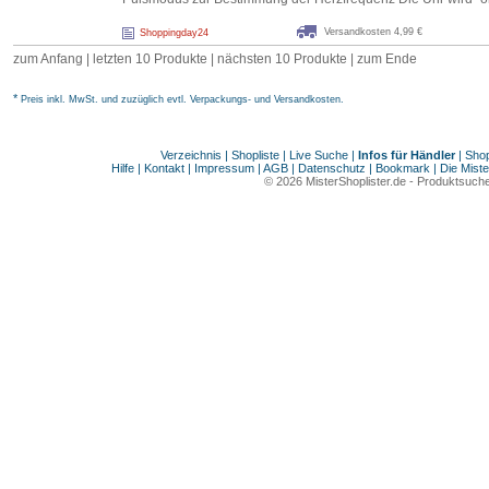
Versandkosten 4,99 €
Shoppingday24
zum Anfang
|
letzten 10 Produkte
| nächsten 10 Produkte | zum Ende
*
Preis inkl. MwSt. und zuzüglich evtl. Verpackungs- und Versandkosten.
Verzeichnis
|
Shopliste
|
Live Suche
|
Infos für Händler
|
Shop
Hilfe
|
Kontakt
|
Impressum
|
AGB
|
Datenschutz
|
Bookmark
|
Die Miste
© 2026
MisterShoplister.de
-
Produktsuche