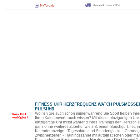
Versandkosten 2,95€
MyToys.de
FITNESS UHR HERZFREQUENZ
WATCH
PULSMESSE
PULSUHR
Wollten Sie auch schon immer während Sie Sport treiben Ihre
Ihren Kalorienverbrauch wissen? Mit dieser einzigartigen Uhr
einzigartige Uhr misst während Ihres Trainings den Herzschl
ganz ohne weiteres Zubehör wie z.B. einem Bauchgurt. Techni
Kalenderanzeige - Tagesalarm und Stundenglocke - Chronogr
Zwischenzeiten - Trainingszähler mit au
tom
atischen oder man
Pulsmodus zur Bestimmung der Herzfrequenz Die Uhr wird "ohn