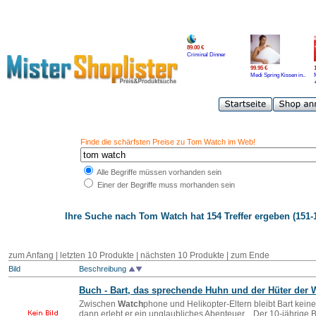
89.00 €
Criminal Dinner
99.95 €
Medi Spring Kissen in..
Finde die schärfsten Preise zu Tom Watch im Web!
Alle Begriffe müssen vorhanden sein
Einer der Begriffe muss morhanden sein
Ihre Suche nach
Tom Watch
hat 154 Treffer ergeben (151-
zum Anfang
|
letzten 10 Produkte
| nächsten 10 Produkte | zum Ende
Bild
Beschreibung
Buch - Bart, das sprechende Huhn und der Hüter der 
Zwischen
Watch
phone und Helikopter-Eltern bleibt Bart kein
dann erlebt er ein unglaubliches Abenteuer ...Der 10-jährige Ba