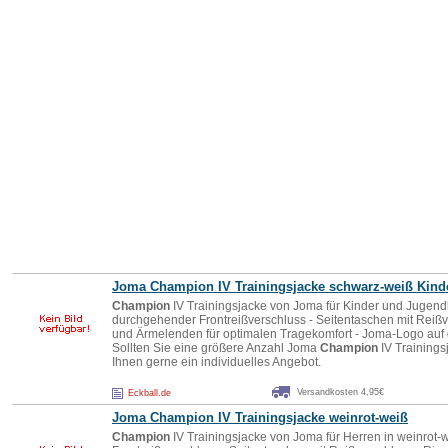
Joma
Champion
IV Trainingsjacke schwarz-weiß Kind
Champion
IV Trainingsjacke von Joma für Kinder und Jugendl
durchgehender Frontreißverschluss - Seitentaschen mit Reiß
und Ärmelenden für optimalen Tragekomfort - Joma-Logo auf 
Sollten Sie eine größere Anzahl Joma
Champion
IV Trainings
Ihnen gerne ein individuelles Angebot.
Versandkosten 4,95€
Eckball.de
Joma
Champion
IV Trainingsjacke weinrot-weiß
Champion
IV Trainingsjacke von Joma für Herren in weinrot-