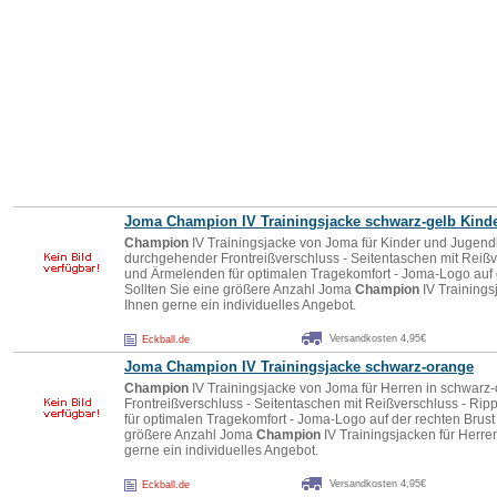
Joma
Champion
IV Trainingsjacke schwarz-gelb Kind
Champion
IV Trainingsjacke von Joma für Kinder und Jugendl
durchgehender Frontreißverschluss - Seitentaschen mit Reiß
und Ärmelenden für optimalen Tragekomfort - Joma-Logo auf 
Sollten Sie eine größere Anzahl Joma
Champion
IV Trainings
Ihnen gerne ein individuelles Angebot.
Versandkosten 4,95€
Eckball.de
Joma
Champion
IV Trainingsjacke schwarz-orange
Champion
IV Trainingsjacke von Joma für Herren in schwarz
Frontreißverschluss - Seitentaschen mit Reißverschluss - R
für optimalen Tragekomfort - Joma-Logo auf der rechten Brust
größere Anzahl Joma
Champion
IV Trainingsjacken für Herre
gerne ein individuelles Angebot.
Versandkosten 4,95€
Eckball.de