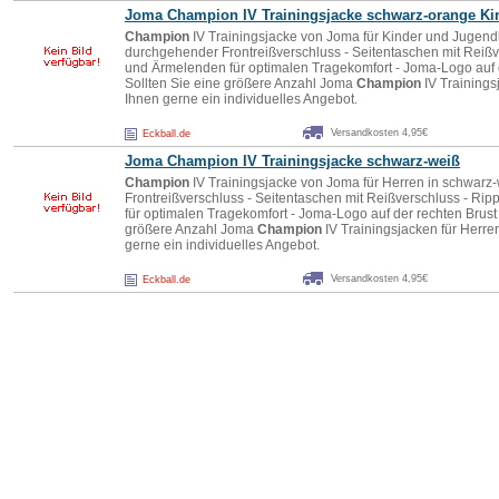
Joma
Champion
IV Trainingsjacke schwarz-orange Ki
Champion
IV Trainingsjacke von Joma für Kinder und Jugendl
durchgehender Frontreißverschluss - Seitentaschen mit Reiß
und Ärmelenden für optimalen Tragekomfort - Joma-Logo auf 
Sollten Sie eine größere Anzahl Joma
Champion
IV Trainings
Ihnen gerne ein individuelles Angebot.
Versandkosten 4,95€
Eckball.de
Joma
Champion
IV Trainingsjacke schwarz-weiß
Champion
IV Trainingsjacke von Joma für Herren in schwarz
Frontreißverschluss - Seitentaschen mit Reißverschluss - R
für optimalen Tragekomfort - Joma-Logo auf der rechten Brust
größere Anzahl Joma
Champion
IV Trainingsjacken für Herre
gerne ein individuelles Angebot.
Versandkosten 4,95€
Eckball.de