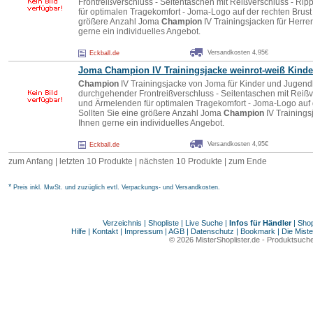
Frontreißverschluss - Seitentaschen mit Reißverschluss - R
für optimalen Tragekomfort - Joma-Logo auf der rechten Brust
größere Anzahl Joma
Champion
IV Trainingsjacken für Herre
gerne ein individuelles Angebot.
Versandkosten 4,95€
Eckball.de
Joma
Champion
IV Trainingsjacke weinrot-weiß Kinde
Champion
IV Trainingsjacke von Joma für Kinder und Jugendli
durchgehender Frontreißverschluss - Seitentaschen mit Reiß
und Ärmelenden für optimalen Tragekomfort - Joma-Logo auf 
Sollten Sie eine größere Anzahl Joma
Champion
IV Trainings
Ihnen gerne ein individuelles Angebot.
Versandkosten 4,95€
Eckball.de
zum Anfang
|
letzten 10 Produkte
|
nächsten 10 Produkte
|
zum Ende
*
Preis inkl. MwSt. und zuzüglich evtl. Verpackungs- und Versandkosten.
Verzeichnis
|
Shopliste
|
Live Suche
|
Infos für Händler
|
Shop
Hilfe
|
Kontakt
|
Impressum
|
AGB
|
Datenschutz
|
Bookmark
|
Die Miste
© 2026
MisterShoplister.de
-
Produktsuche