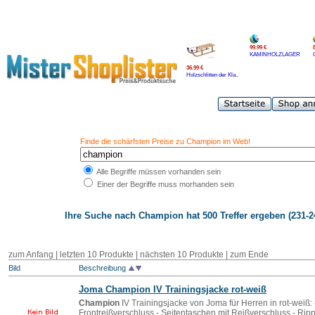
99.99 €
KAMINHOLZLAGER
36.99 €
Holzschlitten der Kla..
Finde die schärfsten Preise zu Champion im Web!
Alle Begriffe müssen vorhanden sein
Einer der Begriffe muss morhanden sein
Ihre Suche nach
Champion
hat 500 Treffer ergeben (231-2
zum Anfang
|
letzten 10 Produkte
|
nächsten 10 Produkte
|
zum Ende
Bild
Beschreibung
Joma
Champion
IV Trainingsjacke rot-weiß
Champion
IV Trainingsjacke von Joma für Herren in rot-weiß
Frontreißverschluss - Seitentaschen mit Reißverschluss - R