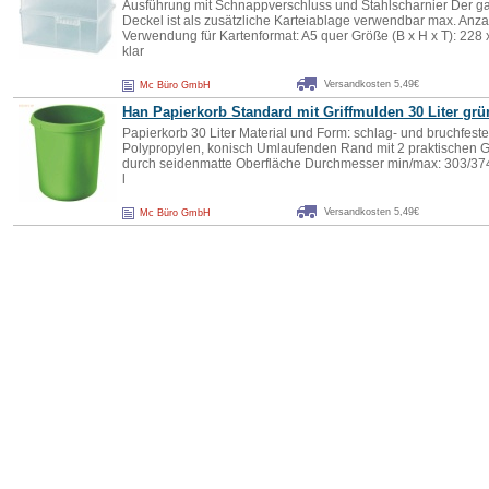
Ausführung mit Schnappverschluss und Stahlscharnier Der g
Deckel ist als zusätzliche Karteiablage verwendbar max. Anza
Verwendung für Kartenformat: A5 quer Größe (B x H x T): 228
klar
Versandkosten 5,49€
Mc Büro GmbH
Han Papierkorb Standard mit Griffmulden 30 Liter grü
Papierkorb 30 Liter Material und Form: schlag- und bruchfest
Polypropylen, konisch Umlaufenden Rand mit 2 praktischen Gr
durch seidenmatte Oberfläche Durchmesser min/max: 303/3
l
Versandkosten 5,49€
Mc Büro GmbH