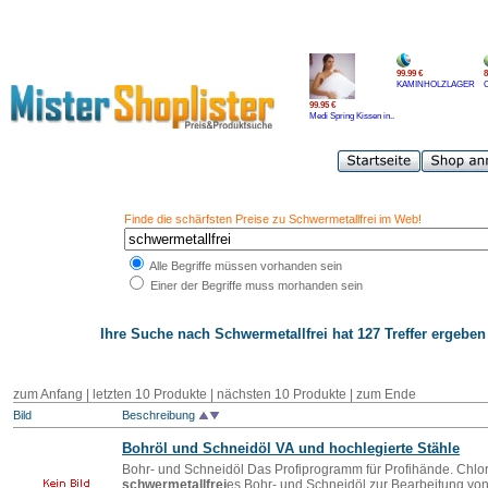
99.99 €
8
KAMINHOLZLAGER
C
99.95 €
Medi Spring Kissen in..
Finde die schärfsten Preise zu Schwermetallfrei im Web!
Alle Begriffe müssen vorhanden sein
Einer der Begriffe muss morhanden sein
Ihre Suche nach
Schwermetallfrei
hat 127 Treffer ergeben 
zum Anfang
|
letzten 10 Produkte
|
nächsten 10 Produkte
|
zum Ende
Bild
Beschreibung
Bohröl und Schneidöl VA und hochlegierte Stähle
Bohr- und Schneidöl Das Profiprogramm für Profihände. Chlor
schwermetallfrei
es Bohr- und Schneidöl zur Bearbeitung von