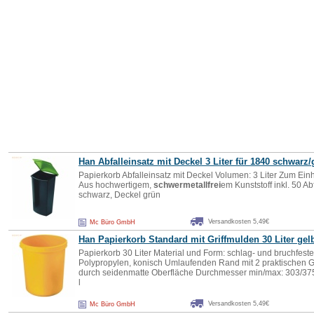
Han Abfalleinsatz mit Deckel 3 Liter für 1840 schwarz
Papierkorb Abfalleinsatz mit Deckel Volumen: 3 Liter Zum E
Aus hochwertigem,
schwermetallfrei
em Kunststoff inkl. 50 Ab
schwarz, Deckel grün
Versandkosten 5,49€
Mc Büro GmbH
Han Papierkorb Standard mit Griffmulden 30 Liter gel
Papierkorb 30 Liter Material und Form: schlag- und bruchfest
Polypropylen, konisch Umlaufenden Rand mit 2 praktischen Gr
durch seidenmatte Oberfläche Durchmesser min/max: 303/3
l
Versandkosten 5,49€
Mc Büro GmbH