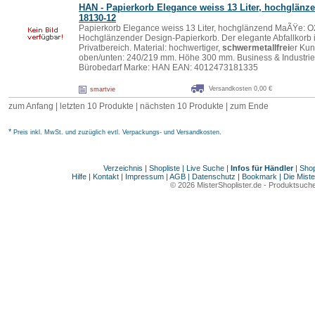
HAN - Papierkorb Elegance weiss 13 Liter, hochglänze
18130-12
Papierkorb Elegance weiss 13 Liter, hochglänzend MaÃŸe
Hochglänzender Design-Papierkorb. Der elegante Abfallkorb is
Privatbereich. Material: hochwertiger,
schwermetallfrei
er Kun
oben/unten: 240/219 mm. Höhe 300 mm. Business & Industrie
Bürobedarf Marke: HAN EAN: 4012473181335
Versandkosten 0,00 €
smartvie
zum Anfang
|
letzten 10 Produkte
|
nächsten 10 Produkte
|
zum Ende
*
Preis inkl. MwSt. und zuzüglich evtl. Verpackungs- und Versandkosten.
Verzeichnis
|
Shopliste
|
Live Suche
|
Infos für Händler
|
Shop
Hilfe
|
Kontakt
|
Impressum
|
AGB
|
Datenschutz
|
Bookmark
|
Die Miste
© 2026
MisterShoplister.de
-
Produktsuche