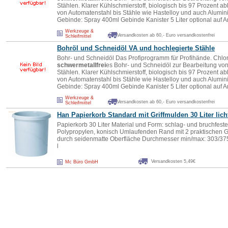
Stählen. Klarer Kühlschmierstoff, biologisch bis 97 Prozent ab
von Automatenstahl bis Stähle wie Hastelloy und auch Alumin
Gebinde: Spray 400ml Gebinde Kanister 5 Liter optional auf An
Werkzeuge &
Versandkosten ab 60,- Euro versandkostenfrei
Schleifmittel
Bohröl und Schneidöl VA und hochlegierte Stähle
Bohr- und Schneidöl Das Profiprogramm für Profihände. Chlor
schwermetallfrei
es Bohr- und Schneidöl zur Bearbeitung von
Stählen. Klarer Kühlschmierstoff, biologisch bis 97 Prozent ab
von Automatenstahl bis Stähle wie Hastelloy und auch Alumin
Gebinde: Spray 400ml Gebinde Kanister 5 Liter optional auf An
Werkzeuge &
Versandkosten ab 60,- Euro versandkostenfrei
Schleifmittel
Han Papierkorb Standard mit Griffmulden 30 Liter lich
Papierkorb 30 Liter Material und Form: schlag- und bruchfest
Polypropylen, konisch Umlaufenden Rand mit 2 praktischen Gr
durch seidenmatte Oberfläche Durchmesser min/max: 303/3
l
Versandkosten 5,49€
Mc Büro GmbH