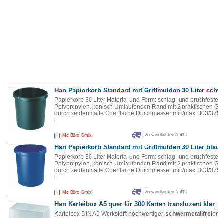
Han Papierkorb Standard mit Griffmulden 30 Liter sc
Papierkorb 30 Liter Material und Form: schlag- und bruchfest
Polypropylen, konisch Umlaufenden Rand mit 2 praktischen Gr
durch seidenmatte Oberfläche Durchmesser min/max: 303/3
l
Versandkosten 5,49€
Mc Büro GmbH
Han Papierkorb Standard mit Griffmulden 30 Liter bla
Papierkorb 30 Liter Material und Form: schlag- und bruchfest
Polypropylen, konisch Umlaufenden Rand mit 2 praktischen Gr
durch seidenmatte Oberfläche Durchmesser min/max: 303/3
l
Versandkosten 5,49€
Mc Büro GmbH
Han Karteibox A5 quer für 300 Karten transluzent klar
Karteibox DIN A5 Werkstoff: hochwertiger,
schwermetallfrei
er