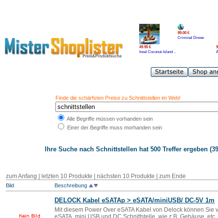
89.00 €
Criminal Dinner
49.95 €
9
Insel Coconut-Island ..
A
Finde die schärfsten Preise zu Schnittstellen im Web!
Alle Begriffe müssen vorhanden sein
Einer der Begriffe muss morhanden sein
Ihre Suche nach
Schnittstellen
hat 500 Treffer ergeben (39
zum Anfang
|
letzten 10 Produkte
|
nächsten 10 Produkte
|
zum Ende
Bild
Beschreibung
DELOCK Kabel eSATAp > eSATA/miniUSB/ DC-5V 1m
Mit diesem Power Over eSATA Kabel von Delock können Sie v
eSATA, mini USB und DC Schnittstelle, wie z.B. Gehäuse, etc.