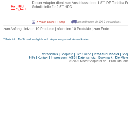
Dieser Adapter dient zum Anschluss einer 1,8"" IDE Toshiba F
Schnittstelle für 2,5"" HDD.
Versandkosten ab 100 € versandkost
X-Vision Online IT Shop
zum Anfang
|
letzten 10 Produkte
|
nächsten 10 Produkte
|
zum Ende
*
Preis inkl. MwSt. und zuzüglich evtl. Verpackungs- und Versandkosten.
Verzeichnis
|
Shopliste
|
Live Suche
|
Infos für Händler
|
Shop
Hilfe
|
Kontakt
|
Impressum
|
AGB
|
Datenschutz
|
Bookmark
|
Die Miste
© 2026
MisterShoplister.de
-
Produktsuche