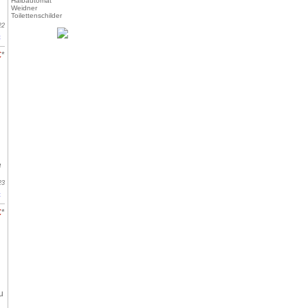
Halbautomat
Weidner
Toilettenschilder
22
t
€
*
e
23
t
€
*
u