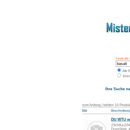
Finde die
Alle 
Einer
Ihre Suche n
zum Anfang
|
letzten 10 Produ
Bild
Beschreibun
DU WTU wa
2SchKa,034
DuraStyle, 