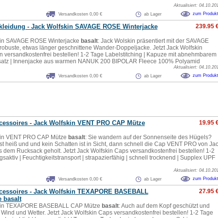
Aktualisiert: 04.10.20
zum Produk
Versandkosten 0,00 €
ab Lager
leidung - Jack Wolfskin SAVAGE ROSE Winterjacke
239.95 
kin SAVAGE ROSE Winterjacke
basalt
: Jack Wolskin präsentiert mit der SAVAGE
obuste, etwas länger geschnittene Wander-Doppeljacke. Jetzt Jack Wolfskin
n versandkostenfrei bestellen! 1-2 Tage Labelstitching | Kapuze mit abnehmbarem
esatz | Innenjacke aus warmen NANUK 200 BIPOLAR Fleece 100% Polyamid
Aktualisiert: 04.10.20
zum Produk
Versandkosten 0,00 €
ab Lager
essoires - Jack Wolfskin VENT PRO CAP Mütze
19.95 
kin VENT PRO CAP Mütze
basalt
: Sie wandern auf der Sonnenseite des Hügels?
st heiß und und kein Schatten ist in Sicht, dann schnell die Cap VENT PRO von Ja
s dem Rucksack geholt. Jetzt Jack Wolfskin Caps versandkostenfrei bestellen! 1-2
aktiv | Feuchtigkeitstransport | strapazierfähig | schnell trocknend | Supplex UPF
Aktualisiert: 04.10.20
zum Produk
Versandkosten 0,00 €
ab Lager
essoires - Jack Wolfskin TEXAPORE BASEBALL
27.95 
e
basalt
skin TEXAPORE BASEBALL CAP Mütze
basalt
: Auch auf dem Kopf geschützt und
Wind und Wetter. Jetzt Jack Wolfskin Caps versandkostenfrei bestellen! 1-2 Tage