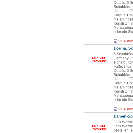
Details: 6 
Schubkästen
Höhe der Fü
Korpus: Hol
Melaminbesc
Kunststoff 
Montagemate
oder ein Si
OTTO Bauma
Dorina, S
6 Schubkäste
Germany - I
eichefb. Ko
Füße: silbe
Details: 6 
Schubkästen
Höhe der Fü
Korpus: Hol
Melaminbesc
Kunststoff 
Montagemate
oder ein Si
OTTO Bauma
Damen-Sp
Jack Wolf
Jack Wolfsk
bestellen! 