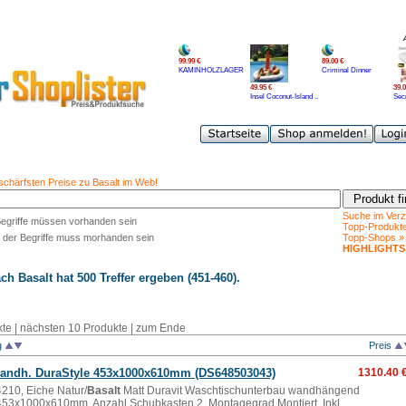
99.99 €
89.00 €
KAMINHOLZLAGER
Criminal Dinner
49.95 €
39.0
Insel Coconut-Island ..
Secr
 schärfsten Preise zu Basalt im Web!
Suche im Verz
Begriffe müssen vorhanden sein
Topp-Produkt
 der Begriffe muss morhanden sein
Topp-Shops »
HIGHLIGHTS
ach
Basalt
hat 500 Treffer ergeben (451-460).
kte
|
nächsten 10 Produkte
|
zum Ende
g
Preis
ndh. DuraStyle 453x1000x610mm (DS648503043)
1310.40 
210, Eiche Natur/
Basalt
Matt Duravit Waschtischunterbau wandhängend
453x1000x610mm, Anzahl Schubkasten 2, Montagegrad Montiert, Inkl.