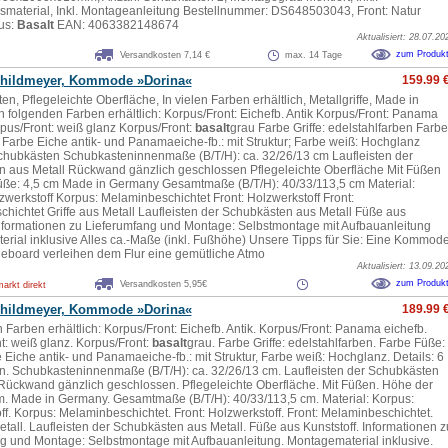
smaterial, Inkl. Montageanleitung Bestellnummer: DS648503043, Front: Natur
us:
Basalt
EAN: 4063382148674
Aktualisiert: 28.07.20
zum Produk
Versandkosten 7,14 €
max. 14 Tage
childmeyer, Kommode »Dorina«
159.99 
n, Pflegeleichte Oberfläche, In vielen Farben erhältlich, Metallgriffe, Made in
n folgenden Farben erhältlich: Korpus/Front: Eichefb. Antik Korpus/Front: Panama
rpus/Front: weiß glanz Korpus/Front:
basalt
grau Farbe Griffe: edelstahlfarben Farbe
r Farbe Eiche antik- und Panamaeiche-fb.: mit Struktur; Farbe weiß: Hochglanz
Schubkästen Schubkasteninnenmaße (B/T/H): ca. 32/26/13 cm Laufleisten der
 aus Metall Rückwand gänzlich geschlossen Pflegeleichte Oberfläche Mit Füßen
ße: 4,5 cm Made in Germany Gesamtmaße (B/T/H): 40/33/113,5 cm Material:
zwerkstoff Korpus: Melaminbeschichtet Front: Holzwerkstoff Front:
hichtet Griffe aus Metall Laufleisten der Schubkästen aus Metall Füße aus
Informationen zu Lieferumfang und Montage: Selbstmontage mit Aufbauanleitung
rial inklusive Alles ca.-Maße (inkl. Fußhöhe) Unsere Tipps für Sie: Eine Kommod
deboard verleihen dem Flur eine gemütliche Atmo
Aktualisiert: 13.09.20
zum Produk
Versandkosten 5,95€
rkt direkt
childmeyer, Kommode »Dorina«
189.99 
 Farben erhältlich: Korpus/Front: Eichefb. Antik. Korpus/Front: Panama eichefb.
t: weiß glanz. Korpus/Front:
basalt
grau. Farbe Griffe: edelstahlfarben. Farbe Füße:
e Eiche antik- und Panamaeiche-fb.: mit Struktur, Farbe weiß: Hochglanz. Details: 6
. Schubkasteninnenmaße (B/T/H): ca. 32/26/13 cm. Laufleisten der Schubkästen
 Rückwand gänzlich geschlossen. Pflegeleichte Oberfläche. Mit Füßen. Höhe der
m. Made in Germany. Gesamtmaße (B/T/H): 40/33/113,5 cm. Material: Korpus:
ff. Korpus: Melaminbeschichtet. Front: Holzwerkstoff. Front: Melaminbeschichtet.
etall. Laufleisten der Schubkästen aus Metall. Füße aus Kunststoff. Informationen z
g und Montage: Selbstmontage mit Aufbauanleitung. Montagematerial inklusive.