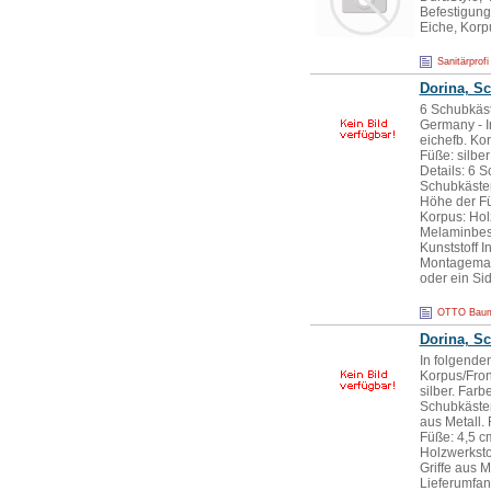
Befestigung
Eiche, Korp
Sanitärprofi
Dorina, S
6 Schubkäste
Germany - I
eichefb. Ko
Füße: silbe
Details: 6 
Schubkästen
Höhe der Fü
Korpus: Hol
Melaminbesc
Kunststoff 
Montagemate
oder ein Si
OTTO Bauma
Dorina, S
In folgenden
Korpus/Fron
silber. Farb
Schubkästen
aus Metall.
Füße: 4,5 c
Holzwerksto
Griffe aus M
Lieferumfan