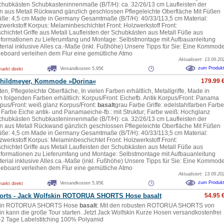
Schubkästen Schubkasteninnenmaße (B/T/H): ca. 32/26/13 cm Laufleisten der
 aus Metall Rückwand gänzlich geschlossen Pflegeleichte Oberfläche Mit Füßen
ße: 4,5 cm Made in Germany Gesamtmaße (B/T/H): 40/33/113,5 cm Material:
zwerkstoff Korpus: Melaminbeschichtet Front: Holzwerkstoff Front:
hichtet Griffe aus Metall Laufleisten der Schubkästen aus Metall Füße aus
Informationen zu Lieferumfang und Montage: Selbstmontage mit Aufbauanleitung
rial inklusive Alles ca.-Maße (inkl. Fußhöhe) Unsere Tipps für Sie: Eine Kommod
deboard verleihen dem Flur eine gemütliche Atmo
Aktualisiert: 13.09.20
zum Produk
Versandkosten 5,95€
rkt direkt
childmeyer, Kommode »Dorina«
179.99 
n, Pflegeleichte Oberfläche, In vielen Farben erhältlich, Metallgriffe, Made in
n folgenden Farben erhältlich: Korpus/Front: Eichefb. Antik Korpus/Front: Panama
rpus/Front: weiß glanz Korpus/Front:
basalt
grau Farbe Griffe: edelstahlfarben Farbe
r Farbe Eiche antik- und Panamaeiche-fb.: mit Struktur; Farbe weiß: Hochglanz
Schubkästen Schubkasteninnenmaße (B/T/H): ca. 32/26/13 cm Laufleisten der
 aus Metall Rückwand gänzlich geschlossen Pflegeleichte Oberfläche Mit Füßen
ße: 4,5 cm Made in Germany Gesamtmaße (B/T/H): 40/33/113,5 cm Material:
zwerkstoff Korpus: Melaminbeschichtet Front: Holzwerkstoff Front:
hichtet Griffe aus Metall Laufleisten der Schubkästen aus Metall Füße aus
Informationen zu Lieferumfang und Montage: Selbstmontage mit Aufbauanleitung
rial inklusive Alles ca.-Maße (inkl. Fußhöhe) Unsere Tipps für Sie: Eine Kommod
deboard verleihen dem Flur eine gemütliche Atmo
Aktualisiert: 13.09.20
zum Produk
Versandkosten 5,95€
rkt direkt
orts - Jack Wolfskin ROTORUA SHORTS Hose
basalt
54.95 
skin ROTORUA SHORTS Hose
basalt
: Mit den robusten ROTORUA SHORTS von
in kann die große Tour starten. Jetzt Jack Wolfskin Kurze Hosen versandkostenfrei
1-2 Tage Labelstitching 100% Polyamid