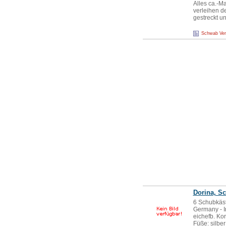
Alles ca.-M
verleihen d
gestreckt 
Schwab Ve
Dorina, S
6 Schubkäste
Germany - I
eichefb. Ko
Füße: silbe