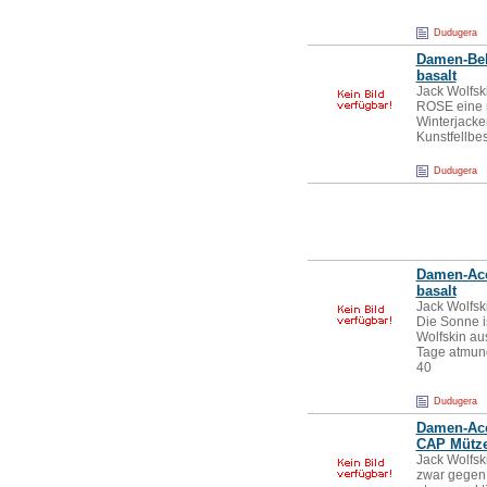
Dudugera
Damen-Bek
basalt
Jack Wolfs
ROSE eine r
Winterjacke
Kunstfellb
Dudugera
Damen-Acc
basalt
Jack Wolfs
Die Sonne i
Wolfskin au
Tage atmungs
40
Dudugera
Damen-Acc
CAP Mütz
Jack Wolf
zwar gegen 