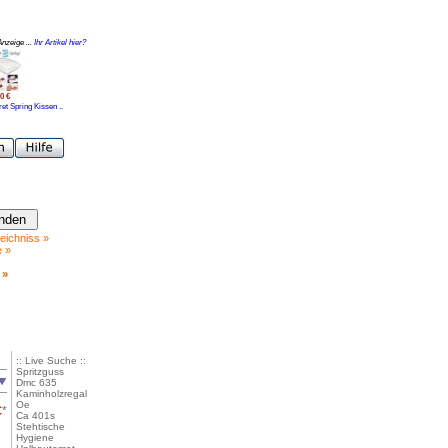
Anzeige ...
Ihr Artikel hier?
0 €
et Spring Kissen ..
eichniss »
e »
 »
:: Live Suche ::
Spritzguss
Dmc 635
Kaminholzregal
Oe
€
*
Ca 401s
Stehtische
Hygiene