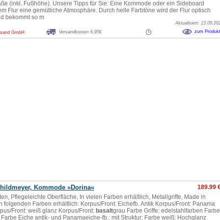
aße (inkl. Fußhöhe). Unsere Tipps für Sie: Eine Kommode oder ein Sideboard
em Flur eine gemütliche Atmosphäre. Durch helle Farbtöne wird der Flur optisch
und bekommt so m
Aktualisiert: 13.09.20
zum Produk
Versandkosten 6,95€
rsand GmbH
childmeyer, Kommode »Dorina«
189.99 
n, Pflegeleichte Oberfläche, In vielen Farben erhältlich, Metallgriffe, Made in
n folgenden Farben erhältlich: Korpus/Front: Eichefb. Antik Korpus/Front: Panama
rpus/Front: weiß glanz Korpus/Front:
basalt
grau Farbe Griffe: edelstahlfarben Farbe
r Farbe Eiche antik- und Panamaeiche-fb.: mit Struktur; Farbe weiß: Hochglanz