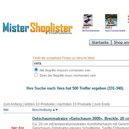
9
99.90 €
49.95 €
Ab Revolutionizer
Insel Coconut-Island ..
Finde die schärfsten Preise zu Vera im Web!
Alle Begriffe müssen vorhanden sein
Einer der Begriffe muss morhanden sein
Ihre Suche nach
Vera
hat 500 Treffer ergeben (331-340).
zum Anfang
|
letzten 10 Produkte
|
nächsten 10 Produkte
|
zum Ende
Bild
Beschreibung
Gelschaummatratze »Gelschaum-3000«, Breckle, 20 c
Ca. 20 cm mit temperaturneutralen Komfortschaum mit Gelsc
Gelschaum-Zellstruktur-ideales Schalfklima, Sanfte Entlastung