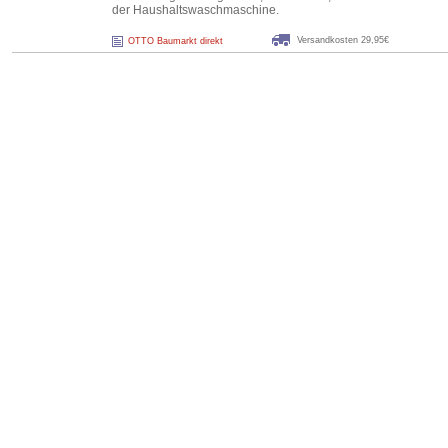
der Haushaltswaschmaschine.
Versandkosten 29,95€
OTTO Baumarkt direkt