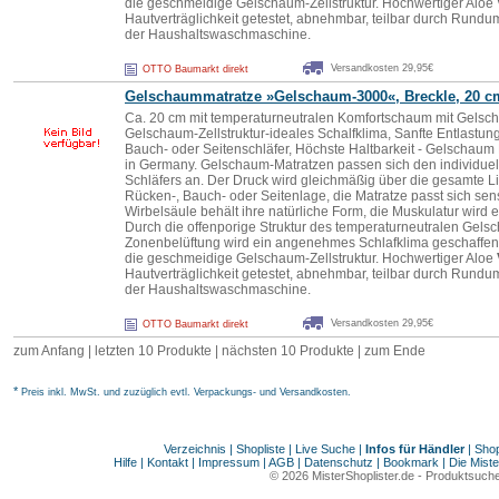
die geschmeidige Gelschaum-Zellstruktur. Hochwertiger Aloe
Hautverträglichkeit getestet, abnehmbar, teilbar durch Rund
der Haushaltswaschmaschine.
Versandkosten 29,95€
OTTO Baumarkt direkt
Gelschaummatratze »Gelschaum-3000«, Breckle, 20 c
Ca. 20 cm mit temperaturneutralen Komfortschaum mit Gelsc
Gelschaum-Zellstruktur-ideales Schalfklima, Sanfte Entlastung
Bauch- oder Seitenschläfer, Höchste Haltbarkeit - Gelschaum
in Germany. Gelschaum-Matratzen passen sich den individuel
Schläfers an. Der Druck wird gleichmäßig über die gesamte Lie
Rücken-, Bauch- oder Seitenlage, die Matratze passt sich sen
Wirbelsäule behält ihre natürliche Form, die Muskulatur wird 
Durch die offenporige Struktur des temperaturneutralen Gels
Zonenbelüftung wird ein angenehmes Schlafklima geschaffen. 
die geschmeidige Gelschaum-Zellstruktur. Hochwertiger Aloe
Hautverträglichkeit getestet, abnehmbar, teilbar durch Rund
der Haushaltswaschmaschine.
Versandkosten 29,95€
OTTO Baumarkt direkt
zum Anfang
|
letzten 10 Produkte
|
nächsten 10 Produkte
|
zum Ende
*
Preis inkl. MwSt. und zuzüglich evtl. Verpackungs- und Versandkosten.
Verzeichnis
|
Shopliste
|
Live Suche
|
Infos für Händler
|
Shop
Hilfe
|
Kontakt
|
Impressum
|
AGB
|
Datenschutz
|
Bookmark
|
Die Miste
© 2026
MisterShoplister.de
-
Produktsuche