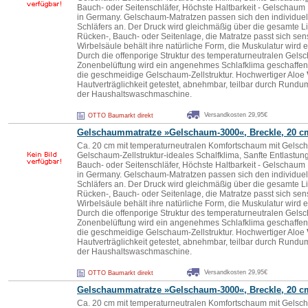
Bauch- oder Seitenschläfer, Höchste Haltbarkeit - Gelschaum
in Germany. Gelschaum-Matratzen passen sich den individuel
Schläfers an. Der Druck wird gleichmäßig über die gesamte Lie
Rücken-, Bauch- oder Seitenlage, die Matratze passt sich sen
Wirbelsäule behält ihre natürliche Form, die Muskulatur wird 
Durch die offenporige Struktur des temperaturneutralen Gels
Zonenbelüftung wird ein angenehmes Schlafklima geschaffen. 
die geschmeidige Gelschaum-Zellstruktur. Hochwertiger Aloe
Hautverträglichkeit getestet, abnehmbar, teilbar durch Rund
der Haushaltswaschmaschine.
Versandkosten 29,95€
OTTO Baumarkt direkt
Gelschaummatratze »Gelschaum-3000«, Breckle, 20 c
Ca. 20 cm mit temperaturneutralen Komfortschaum mit Gelsc
Gelschaum-Zellstruktur-ideales Schalfklima, Sanfte Entlastung
Bauch- oder Seitenschläfer, Höchste Haltbarkeit - Gelschaum
in Germany. Gelschaum-Matratzen passen sich den individuel
Schläfers an. Der Druck wird gleichmäßig über die gesamte Lie
Rücken-, Bauch- oder Seitenlage, die Matratze passt sich sen
Wirbelsäule behält ihre natürliche Form, die Muskulatur wird 
Durch die offenporige Struktur des temperaturneutralen Gels
Zonenbelüftung wird ein angenehmes Schlafklima geschaffen. 
die geschmeidige Gelschaum-Zellstruktur. Hochwertiger Aloe
Hautverträglichkeit getestet, abnehmbar, teilbar durch Rund
der Haushaltswaschmaschine.
Versandkosten 29,95€
OTTO Baumarkt direkt
Gelschaummatratze »Gelschaum-3000«, Breckle, 20 c
Ca. 20 cm mit temperaturneutralen Komfortschaum mit Gelsc