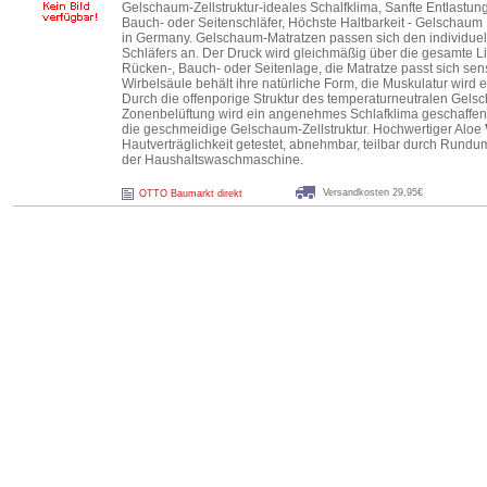
Gelschaum-Zellstruktur-ideales Schalfklima, Sanfte Entlastung
Bauch- oder Seitenschläfer, Höchste Haltbarkeit - Gelschaum
in Germany. Gelschaum-Matratzen passen sich den individuel
Schläfers an. Der Druck wird gleichmäßig über die gesamte Lie
Rücken-, Bauch- oder Seitenlage, die Matratze passt sich sen
Wirbelsäule behält ihre natürliche Form, die Muskulatur wird 
Durch die offenporige Struktur des temperaturneutralen Gels
Zonenbelüftung wird ein angenehmes Schlafklima geschaffen. 
die geschmeidige Gelschaum-Zellstruktur. Hochwertiger Aloe
Hautverträglichkeit getestet, abnehmbar, teilbar durch Rund
der Haushaltswaschmaschine.
Versandkosten 29,95€
OTTO Baumarkt direkt