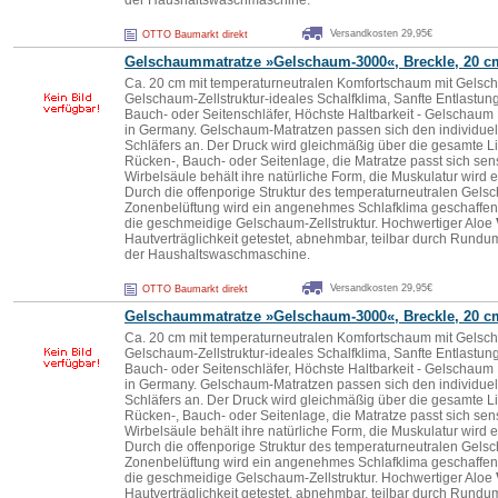
der Haushaltswaschmaschine.
Versandkosten 29,95€
OTTO Baumarkt direkt
Gelschaummatratze »Gelschaum-3000«, Breckle, 20 c
Ca. 20 cm mit temperaturneutralen Komfortschaum mit Gelsc
Gelschaum-Zellstruktur-ideales Schalfklima, Sanfte Entlastung
Bauch- oder Seitenschläfer, Höchste Haltbarkeit - Gelschaum
in Germany. Gelschaum-Matratzen passen sich den individuel
Schläfers an. Der Druck wird gleichmäßig über die gesamte Lie
Rücken-, Bauch- oder Seitenlage, die Matratze passt sich sen
Wirbelsäule behält ihre natürliche Form, die Muskulatur wird 
Durch die offenporige Struktur des temperaturneutralen Gels
Zonenbelüftung wird ein angenehmes Schlafklima geschaffen. 
die geschmeidige Gelschaum-Zellstruktur. Hochwertiger Aloe
Hautverträglichkeit getestet, abnehmbar, teilbar durch Rund
der Haushaltswaschmaschine.
Versandkosten 29,95€
OTTO Baumarkt direkt
Gelschaummatratze »Gelschaum-3000«, Breckle, 20 c
Ca. 20 cm mit temperaturneutralen Komfortschaum mit Gelsc
Gelschaum-Zellstruktur-ideales Schalfklima, Sanfte Entlastung
Bauch- oder Seitenschläfer, Höchste Haltbarkeit - Gelschaum
in Germany. Gelschaum-Matratzen passen sich den individuel
Schläfers an. Der Druck wird gleichmäßig über die gesamte Lie
Rücken-, Bauch- oder Seitenlage, die Matratze passt sich sen
Wirbelsäule behält ihre natürliche Form, die Muskulatur wird 
Durch die offenporige Struktur des temperaturneutralen Gels
Zonenbelüftung wird ein angenehmes Schlafklima geschaffen. 
die geschmeidige Gelschaum-Zellstruktur. Hochwertiger Aloe
Hautverträglichkeit getestet, abnehmbar, teilbar durch Rund