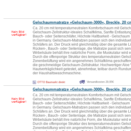
Gelschaummatratze »Gelschaum-3000«, Breckle, 20 c
Ca. 20 cm mit temperaturneutralen Komfortschaum mit Gelsc
Gelschaum-Zellstruktur-ideales Schalfklima, Sanfte Entlastung
Bauch- oder Seitenschläfer, Höchste Haltbarkeit - Gelschaum
in Germany. Gelschaum-Matratzen passen sich den individuel
Schläfers an. Der Druck wird gleichmäßig über die gesamte Lie
Rücken-, Bauch- oder Seitenlage, die Matratze passt sich sen
Wirbelsäule behält ihre natürliche Form, die Muskulatur wird 
Durch die offenporige Struktur des temperaturneutralen Gels
Zonenbelüftung wird ein angenehmes Schlafklima geschaffen. 
die geschmeidige Gelschaum-Zellstruktur. Hochwertiger Aloe
Hautverträglichkeit getestet, abnehmbar, teilbar durch Rund
der Haushaltswaschmaschine.
Versandkosten 29,95€
OTTO Baumarkt direkt
Gelschaummatratze »Gelschaum-3000«, Breckle, 20 c
Ca. 20 cm mit temperaturneutralen Komfortschaum mit Gelsc
Gelschaum-Zellstruktur-ideales Schalfklima, Sanfte Entlastung
Bauch- oder Seitenschläfer, Höchste Haltbarkeit - Gelschaum
in Germany. Gelschaum-Matratzen passen sich den individuel
Schläfers an. Der Druck wird gleichmäßig über die gesamte Lie
Rücken-, Bauch- oder Seitenlage, die Matratze passt sich sen
Wirbelsäule behält ihre natürliche Form, die Muskulatur wird 
Durch die offenporige Struktur des temperaturneutralen Gels
Zonenbelüftung wird ein angenehmes Schlafklima geschaffen. 