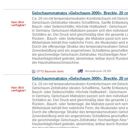
Gelschaummatratze »Gelschaum-3000«, Breckle, 20 c
Ca. 20 cm mit temperaturneutralen Komfortschaum mit Gelsc
Gelschaum-Zellstruktur-ideales Schalfklima, Sanfte Entlastung
Bauch- oder Seitenschläfer, Höchste Haltbarkeit - Gelschaum
in Germany. Gelschaum-Matratzen passen sich den individuel
Schläfers an. Der Druck wird gleichmäßig über die gesamte Lie
Rücken-, Bauch- oder Seitenlage, die Matratze passt sich sen
Wirbelsäule behält ihre natürliche Form, die Muskulatur wird 
Durch die offenporige Struktur des temperaturneutralen Gels
Zonenbelüftung wird ein angenehmes Schlafklima geschaffen. 
die geschmeidige Gelschaum-Zellstruktur. Hochwertiger Aloe
Hautverträglichkeit getestet, abnehmbar, teilbar durch Rund
der Haushaltswaschmaschine.
Versandkosten 29,95€
OTTO Baumarkt direkt
Gelschaummatratze »Gelschaum-3000«, Breckle, 20 c
Ca. 20 cm mit temperaturneutralen Komfortschaum mit Gelsc
Gelschaum-Zellstruktur-ideales Schalfklima, Sanfte Entlastung
Bauch- oder Seitenschläfer, Höchste Haltbarkeit - Gelschaum
in Germany. Gelschaum-Matratzen passen sich den individuel
Schläfers an. Der Druck wird gleichmäßig über die gesamte Lie
Rücken-, Bauch- oder Seitenlage, die Matratze passt sich sen
Wirbelsäule behält ihre natürliche Form, die Muskulatur wird 
Durch die offenporige Struktur des temperaturneutralen Gels
Zonenbelüftung wird ein angenehmes Schlafklima geschaffen. 
die geschmeidige Gelschaum-Zellstruktur. Hochwertiger Aloe
Hautverträglichkeit getestet, abnehmbar, teilbar durch Rund