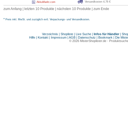
Versandkosten 4,76 €
AkkuMarkt.com
zum Anfang
|
letzten 10 Produkte
|
nächsten 10 Produkte
|
zum Ende
*
Preis inkl. MwSt. und zuzüglich evtl. Verpackungs- und Versandkosten.
Verzeichnis
|
Shopliste
|
Live Suche
|
Infos für Händler
|
Shop
Hilfe
|
Kontakt
|
Impressum
|
AGB
|
Datenschutz
|
Bookmark
|
Die Miste
© 2026
MisterShoplister.de
-
Produktsuche