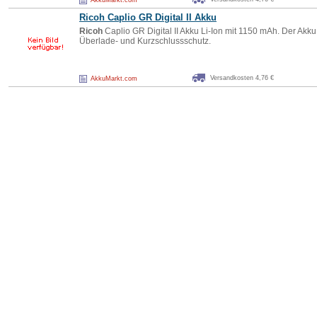
AkkuMarkt.com
Ricoh
Caplio GR Digital II Akku
Ricoh
Caplio GR Digital II Akku Li-Ion mit 1150 mAh. Der Akk
Überlade- und Kurzschlussschutz.
Versandkosten 4,76 €
AkkuMarkt.com