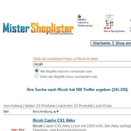
199.00 €
Fallschirm-
Tandemsprung
39.00 €
Secret Spring Kissen ..
Finde die schärfsten Preise zu Ricoh im Web!
Alle Begriffe müssen vorhanden sein
Einer der Begriffe muss morhanden sein
Ihre Suche nach
Ricoh
hat 500 Treffer ergeben (141-150).
zum Anfang
|
letzten 10 Produkte
|
nächsten 10 Produkte
|
zum Ende
Bild
Beschreibung
Ricoh
Caplio CX1 Akku
Ricoh
Caplio CX1 Akku Li-Ion mit 1050 mAh. Der Akku verfüg
Überlade- und Kurzschlussschutz.