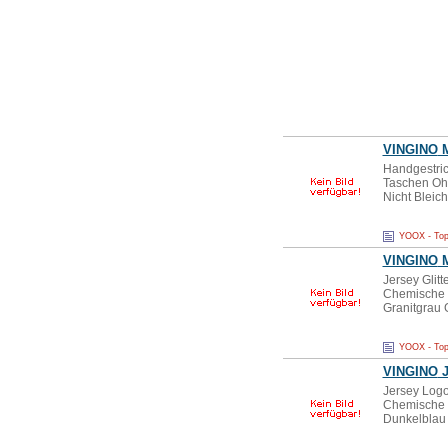
VINGINO
M
Handgestric
Taschen Oh
Nicht Bleic
YOOX - Top
VINGINO
M
Jersey Glit
Chemische R
Granitgrau 
YOOX - Top
VINGINO
J
Jersey Logo
Chemische R
Dunkelblau