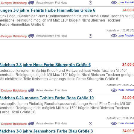
zum Produk
Versandkosten Frei Haus
-Designer Bekleidung
ungen 3-8 jahre T-shirts Farbe Himmelblau Größe 6
24.00 
ruck Logo Zweifarbiger Print Rundhalsausschnitt Kurze Ärmel Ohne Taschen Mit 3
mische Reinigung möglich Mit Max 110° bügeln Nicht Bleichen Trockner
 Farbe Himmelblau Größe 6
Aktualisiert: 16.03.20
zum Produk
Versandkosten Frei Haus
-Designer Bekleidung
ädchen 3-8 jahre Hose Farbe Säuregrün Größe 6
24.00 
ederapplikationen Einfarbig Knopf- und Reißverschluss Viele Taschen Mit 40°
mische Reinigung möglich Mit Max 110° bügeln Nicht Bleichen Trockner geeigne
hält nichttextile Teile tierischen Ursprungs Hose Farbe Säuregrün Größe 6
Aktualisiert: 16.03.20
zum Produk
Versandkosten Frei Haus
-Designer Bekleidung
ädchen 0-24 monate T-shirts Farbe Rosa Größe 10
24.00 
rastapplikationen Einfarbig Rundhalsausschnitt Lange Ärmel Eine Tasche Mit 30°
mische Reinigung nicht möglich Mit Max 150° bügeln Nicht Bleichen Trockner
 Farbe Rosa Größe 10
Aktualisiert: 16.03.20
zum Produk
Versandkosten Frei Haus
-Designer Bekleidung
ädchen 3-8 jahre Jeansshorts Farbe Blau Größe 3
24.00 