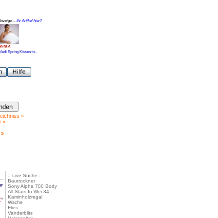
Anzeige ...
Ihr Artikel hier?
99.95 €
Medi Spring Kissen in..
eichniss »
e »
 »
:: Live Suche ::
Bautrockner
Sony Alpha 700 Body
All Stars In Wei 34 ...
Kaminholzregal
€
*
Wsche
Flies
Vanderbilts