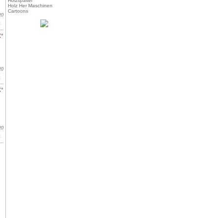
Holzspalter
Holz Her Maschinen
Cartoons
20
t
€
*
20
t
€
*
20
t