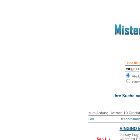
Finde die
Alle 
Einer
Ihre Suche n
zum Anfang
|
letzten 10 Produ
Bild
Beschreibun
VINGINO
M
Jersey Logo
waschen Che