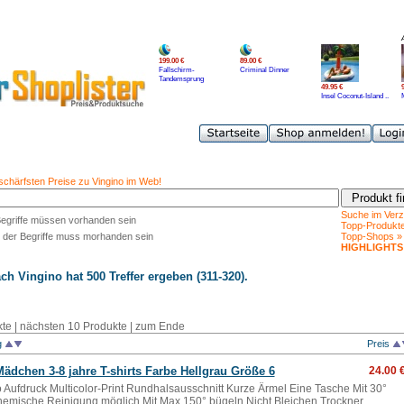
199.00 €
89.00 €
Fallschirm-
Criminal Dinner
Tandemsprung
49.95 €
Insel Coconut-Island ..
 schärfsten Preise zu Vingino im Web!
Suche im Verz
Begriffe müssen vorhanden sein
Topp-Produkt
 der Begriffe muss morhanden sein
Topp-Shops »
HIGHLIGHTS
ach
Vingino
hat 500 Treffer ergeben (311-320).
kte
|
nächsten 10 Produkte
|
zum Ende
g
Preis
ädchen 3-8 jahre T-shirts Farbe Hellgrau Größe 6
24.00 
 Aufdruck Multicolor-Print Rundhalsausschnitt Kurze Ärmel Eine Tasche Mit 30°
mische Reinigung möglich Mit Max 150° bügeln Nicht Bleichen Trockner