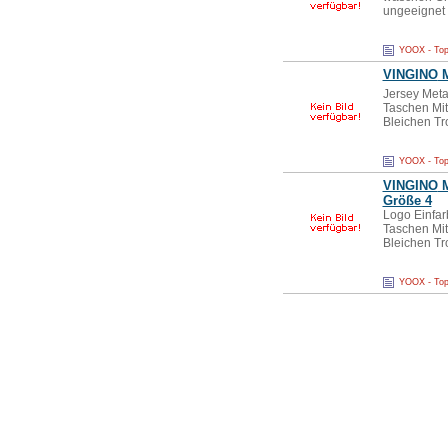
ungeeignet 
YOOX - Top
VINGINO
M
Jersey Meta
Taschen Mit
Bleichen Tr
YOOX - Top
VINGINO
M
Größe 4
Logo Einfar
Taschen Mit
Bleichen Tr
YOOX - Top