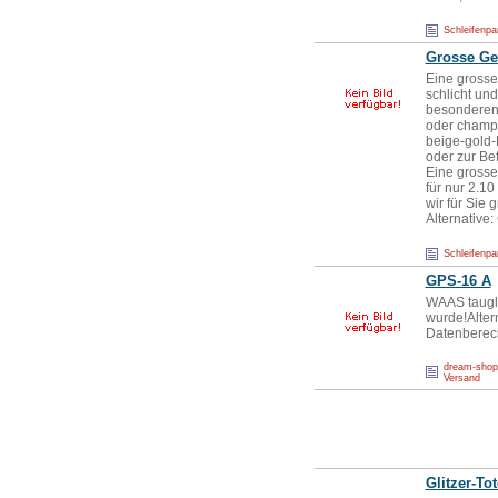
Schleifenpa
Grosse Ge
Eine grosse
schlicht un
besonderen 
oder champag
beige-gold
oder zur Be
Eine grosse 
für nur 2.10
wir für Sie 
Alternative
Schleifenpa
GPS-16 A
WAAS taugli
wurde!Alter
Datenberech
dream-shop.
Versand
Glitzer-To