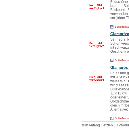
Bildschöne 
brauner Sati
Blickpunkt-
verwenden. 
cm (ohne Tül
Schleifenpa
Glamoröse
Sehr edle, 
Schön versp
mt schwarze
Geschenk od
Schleifenpa
Glamorös u
Edles und g
mit 9 Stück 
weiss W SI 
wir dieses 
Lurexbänder.
11 x 11 cm 
oder einer 
Goldschmied-
gleich mitbe
Alternative
Schleifenpa
zum Anfang
|
letzten 10 Produ