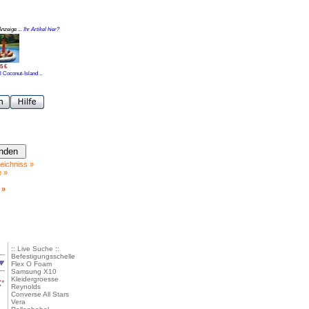
Anzeige ...
Ihr Artikel hier?
5 €
l Coconut-Island ..
eichniss »
e »
 »
:: Live Suche ::
Befestigungsschelle
Flex O Foam
Samsung X10
Kleidergroesse
€
*
Reynolds
Converse All Stars
Vera