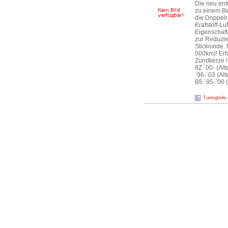
Die neu ent
zu einem Be
die Doppelr
Krafstoff-L
Eigenschaft
zur Reduzie
Stickoxide.
000km)! Erf
Zündkerze !!
8Z ´00- (Al
´96-´03 (Al
B5 ´95-´00 
Tuningteile