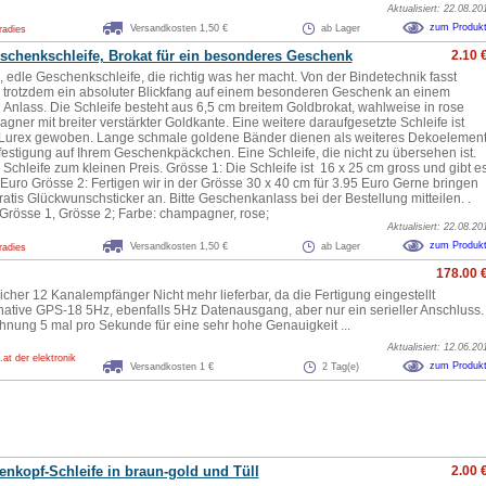
Aktualisiert: 22.08.20
zum Produk
Versandkosten 1,50 €
ab Lager
radies
schenkschleife, Brokat für ein besonderes Geschenk
2.10 
, edle Geschenkschleife, die richtig was her macht. Von der Bindetechnik fasst
d trotzdem ein absoluter Blickfang auf einem besonderen Geschenk an einem
Anlass. Die Schleife besteht aus 6,5 cm breitem Goldbrokat, wahlweise in rose
ner mit breiter verstärkter Goldkante. Eine weitere daraufgesetzte Schleife ist
-Lurex gewoben. Lange schmale goldene Bänder dienen als weiteres Dekoelemen
festigung auf Ihrem Geschenkpäckchen. Eine Schleife, die nicht zu übersehen ist.
Schleife zum kleinen Preis. Grösse 1: Die Schleife ist 16 x 25 cm gross und gibt e
 Euro Grösse 2: Fertigen wir in der Grösse 30 x 40 cm für 3.95 Euro Gerne bringen
gratis Glückwunschsticker an. Bitte Geschenkanlass bei der Bestellung mitteilen. .
: Grösse 1, Grösse 2; Farbe: champagner, rose;
Aktualisiert: 22.08.20
zum Produk
Versandkosten 1,50 €
ab Lager
radies
178.00 
cher 12 Kanalempfänger Nicht mehr lieferbar, da die Fertigung eingestellt
native GPS-18 5Hz, ebenfalls 5Hz Datenausgang, aber nur ein serieller Anschluss.
nung 5 mal pro Sekunde für eine sehr hohe Genauigkeit ...
Aktualisiert: 12.06.20
at der elektronik
zum Produk
Versandkosten 1 €
2 Tag(e)
tenkopf-Schleife in braun-gold und Tüll
2.00 