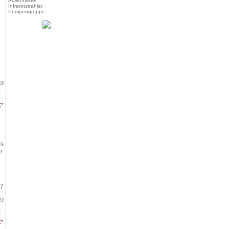
Rollenhebel
Infrarotstrahler
Pumpengruppe
19
t
€
*
ts
r
97
23
t
€
*