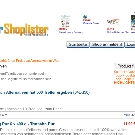
89.00 €
Criminal Dinner
39.00 €
36.99 €
49.9
Secret Spring Kissen ..
Holzschlitten der Kla..
Inse
schärfsten Preise zu Alternativen im Web!
Suche im Verz
Begriffe müssen vorhanden sein
Topp-Produkt
 der Begriffe muss morhanden sein
Topp-Shops »
HIGHLIGHTS
ach
Alternativen
hat 500 Treffer ergeben (341-350).
kte
|
nächsten 10 Produkte
|
zum Ende
g
Preis
Pur 6 x 400 g - Truthahn Pur
11.99 
ur bietet ein natürliches und pures Geschmackserlebnis mit 100% wertvollem
 Innereien von heimischen, schlachtfrischen Tieren oder reinem Lachs! Das