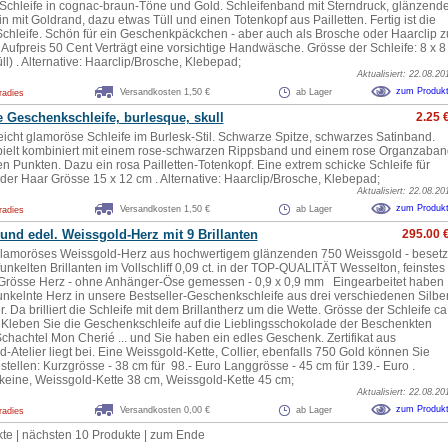
Schleife in cognac-braun-Töne und Gold. Schleifenband mit Sterndruck, glänzende
n mit Goldrand, dazu etwas Tüll und einen Totenkopf aus Pailletten. Fertig ist die
Schleife. Schön für ein Geschenkpäckchen - aber auch als Brosche oder Haarclip z
Aufpreis 50 Cent Verträgt eine vorsichtige Handwäsche. Grösse der Schleife: 8 x 8
l) . Alternative: Haarclip/Brosche, Klebepad;
Aktualisiert: 22.08.20
zum Produk
Versandkosten 1,50 €
ab Lager
radies
 Geschenkschleife, burlesque, skull
2.25 
leicht glamoröse Schleife im Burlesk-Stil. Schwarze Spitze, schwarzes Satinband.
ielt kombiniert mit einem rose-schwarzen Rippsband und einem rose Organzaban
n Punkten. Dazu ein rosa Pailletten-Totenkopf. Eine extrem schicke Schleife für
er Haar Grösse 15 x 12 cm . Alternative: Haarclip/Brosche, Klebepad;
Aktualisiert: 22.08.20
zum Produk
Versandkosten 1,50 €
ab Lager
radies
nd edel. Weissgold-Herz mit 9 Brillanten
295.00 
lamoröses Weissgold-Herz aus hochwertigem glänzenden 750 Weissgold - besetz
funkelten Brillanten im Vollschliff 0,09 ct. in der TOP-QUALITÄT Wesselton, feinstes
Grösse Herz - ohne Anhänger-Öse gemessen - 0,9 x 0,9 mm Eingearbeitet haben
funkelnte Herz in unsere Bestseller-Geschenkschleife aus drei verschiedenen Silber
 Da brilliert die Schleife mit dem Brillantherz um die Wette. Grösse der Schleife ca
Kleben Sie die Geschenkschleife auf die Lieblingsschokolade der Beschenkten
Schachtel Mon Cherié ... und Sie haben ein edles Geschenk. Zertifikat aus
Atelier liegt bei. Eine Weissgold-Kette, Collier, ebenfalls 750 Gold können Sie
stellen: Kurzgrösse - 38 cm für 98.- Euro Langgrösse - 45 cm für 139.- Euro .
: keine, Weissgold-Kette 38 cm, Weissgold-Kette 45 cm;
Aktualisiert: 22.08.20
zum Produk
Versandkosten 0,00 €
ab Lager
radies
kte
|
nächsten 10 Produkte
|
zum Ende