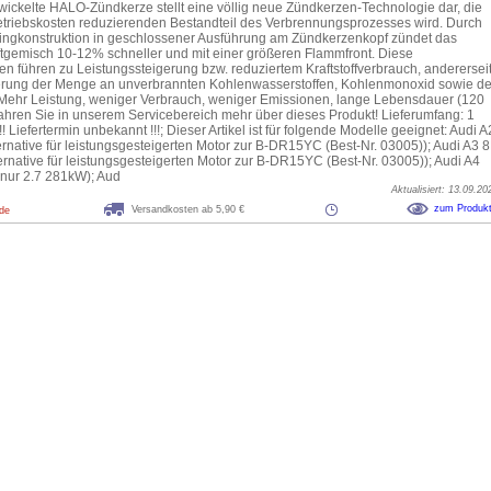
wickelte HALO-Zündkerze stellt eine völlig neue Zündkerzen-Technologie dar, die
triebskosten reduzierenden Bestandteil des Verbrennungsprozesses wird. Durch
ingkonstruktion in geschlossener Ausführung am Zündkerzenkopf zündet das
uftgemisch 10-12% schneller und mit einer größeren Flammfront. Diese
en führen zu Leistungssteigerung bzw. reduziertem Kraftstoffverbrauch, anderersei
rung der Menge an unverbrannten Kohlenwasserstoffen, Kohlenmonoxid sowie de
 Mehr Leistung, weniger Verbrauch, weniger Emissionen, lange Lebensdauer (120
ahren Sie in unserem Servicebereich mehr über dieses Produkt! Lieferumfang: 1
! Liefertermin unbekannt !!!; Dieser Artikel ist für folgende Modelle geeignet: Audi A
ternative für leistungsgesteigerten Motor zur B-DR15YC (Best-Nr. 03005)); Audi A3 
ternative für leistungsgesteigerten Motor zur B-DR15YC (Best-Nr. 03005)); Audi A4
(nur 2.7 281kW); Aud
Aktualisiert: 13.09.20
zum Produk
Versandkosten ab 5,90 €
.de