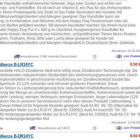
 Nassfutter enthält keinerlei Getreide, Soja oder Zucker und ist frei von
ngs- und Farbstoffen. Es ist reich an Vitamin E, ein Plus für das Immunsystem.
r Mono-Proteinquelle pro Sorte ist das Futter besonders bei Hunden mit
telunverträglichkeiten und Allergien geeignet. Das Nassfutter kann als
ng, in Kombination zum Mischen mit dem Happy Dog Flockenmixer oder als
 zum Barfen gefüttert werden. Mit diesem Nassfutter machen Sie Ihrem Hund eine
eude! Happy Dog Pur 6 x 400 g im Überblick: Ausgewogenes Nassfutter für
ene Hunde Verwendung von heimischen, schlachtfrischen Tieren Mono-Protein
Lamm, Truthahn, Rind, Wild oder Lachs Ideal geeignet für Hunde mit
telunverträglichkeiten und Allergien Hergestellt in Deutschland Ohne: Getreide,
Aktualisiert: 01.03.20
zum Produk
Versandkosten 2,99€ innerhalb Deutschland
dkerze B-LR14YC
9.50 
wickelte HALO-Zündkerze stellt eine völlig neue Zündkerzen-Technologie dar, die
triebskosten reduzierenden Bestandteil des Verbrennungsprozesses wird. Durch
ingkonstruktion in geschlossener Ausführung am Zündkerzenkopf zündet das
uftgemisch 10-12% schneller und mit einer größeren Flammfront. Diese
en führen zu Leistungssteigerung bzw. reduziertem Kraftstoffverbrauch, anderersei
rung der Menge an unverbrannten Kohlenwasserstoffen, Kohlenmonoxid sowie de
 Mehr Leistung, weniger Verbrauch, weniger Emissionen, lange Lebensdauer (120
ahren Sie in unserem Servicebereich mehr über dieses Produkt! Lieferumfang: 1
ieser Artikel ist für folgende Modelle geeignet: Audi A4 B5 ´95-´00 (Alternative für
steigerten Motor zur B-LR15YC (Best-Nr. 03006)); Audi A4 Avant B5 ´94-´00
e für leistungsgesteigerten Motor zur B-LR15YC (Best-Nr. 03006)); Audi A6 C4 ´94-´
 für leistungsgesteigerten Mot
Aktualisiert: 13.09.20
zum Produk
Versandkosten ab 5,90 €
.de
dkerze B-DR14YC
9.50 