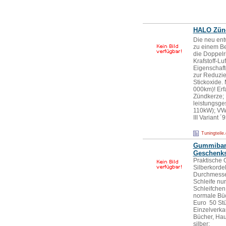
HALO Zün
Die neu ent
zu einem Be
die Doppelr
Krafstoff-L
Eigenschaft
zur Reduzie
Stickoxide.
000km)! Erf
Zündkerze; D
leistungsge
110kW); VW G
III Variant 
Tuningteile
Gummiband-
Geschenks
Praktische 
Silberkorde
Durchmesser
Schleife nur
Schleifchen
normale Büc
Euro 50 St
Einzelverkau
Bücher, Haus
silber;