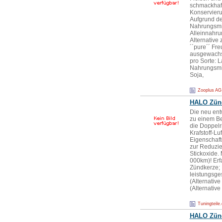
schmackhafte
Konservieru
Aufgrund de
Nahrungsmit
Alleinnahru
Alternative
´´pure´´ Fr
ausgewachs
pro Sorte: 
Nahrungsmit
Soja,
Zooplus AG
HALO Zün
Die neu ent
zu einem Be
die Doppelr
Krafstoff-L
Eigenschaft
zur Reduzie
Stickoxide.
000km)! Erf
Zündkerze; D
leistungsge
(Alternativ
(Alternative
Tuningteile
HALO Zün