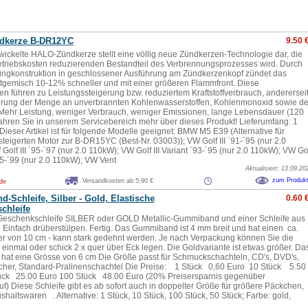
dkerze B-DR12YC
9.50 
wickelte HALO-Zündkerze stellt eine völlig neue Zündkerzen-Technologie dar, die
triebskosten reduzierenden Bestandteil des Verbrennungsprozesses wird. Durch
ingkonstruktion in geschlossener Ausführung am Zündkerzenkopf zündet das
uftgemisch 10-12% schneller und mit einer größeren Flammfront. Diese
en führen zu Leistungssteigerung bzw. reduziertem Kraftstoffverbrauch, anderersei
rung der Menge an unverbrannten Kohlenwasserstoffen, Kohlenmonoxid sowie de
 Mehr Leistung, weniger Verbrauch, weniger Emissionen, lange Lebensdauer (120
ahren Sie in unserem Servicebereich mehr über dieses Produkt! Lieferumfang: 1
ieser Artikel ist für folgende Modelle geeignet: BMW M5 E39 (Alternative für
steigerten Motor zur B-DR15YC (Best-Nr. 03003)); VW Golf III ´91-´95 (nur 2.0
olf III ´95-´97 (nur 2.0 110kW); VW Golf III Variant ´93-´95 (nur 2.0 110kW); VW Go
´95-´99 (nur 2.0 110kW); VW Vent
Aktualisiert: 13.09.20
zum Produk
Versandkosten ab 5,90 €
.de
Schleife, Silber - Gold, Elastische
0.60 
chleife
Geschenkschleife SILBER oder GOLD Metallic-Gummiband und einer Schleife aus
l Einfach drüberstülpen. Fertig. Das Gummiband ist 4 mm breit und hat einen ca.
 von 10 cm - kann stark gedehnt werden. Je nach Verpackung können Sie die
 einmal oder schick 2 x quer über Eck legen. Die Goldvariante ist etwas größer. Da
 hat eine Grösse von 6 cm Die Größe passt für Schmuckschachteln, CD's, DVD's,
her, Standard-Pralinenschachtel Die Preise: 1 Stück 0,60 Euro 10 Stück 5.50
ück 25.00 Euro 100 Stück 48.00 Euro (20% Preisersparnis gegenüber
f) Diese Schleife gibt es ab sofort auch in doppelter Größe für größere Päckchen,
haltswaren . Alternative: 1 Stück, 10 Stück, 100 Stück, 50 Stück; Farbe: gold,