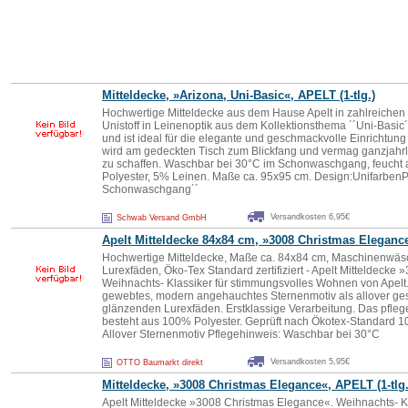
Mitteldecke, »Arizona, Uni-Basic«, APELT (1-tlg.)
Hochwertige Mitteldecke aus dem Hause Apelt in zahlreichen
Unistoff in Leinenoptik aus dem Kollektionsthema ´´Uni-Basic´
und ist ideal für die elegante und geschmackvolle Einrichtun
wird am gedeckten Tisch zum Blickfang und vermag ganzjahrl
zu schaffen. Waschbar bei 30°C im Schonwaschgang, feucht 
Polyester, 5% Leinen. Maße ca. 95x95 cm. Design:Unifarben
Schonwaschgang´´
Versandkosten 6,95€
Schwab Versand GmbH
Apelt Mitteldecke 84x84 cm, »3008 Christmas Eleganc
Hochwertige Mitteldecke, Maße ca. 84x84 cm, Maschinenwäs
Lurexfäden, Öko-Tex Standard zertifiziert - Apelt Mitteldecke
Weihnachts- Klassiker für stimmungsvolles Wohnen von Apelt.
gewebtes, modern angehauchtes Sternenmotiv als allover gest
glänzenden Lurexfäden. Erstklassige Verarbeitung. Das pflege
besteht aus 100% Polyester. Geprüft nach Ökotex-Standard 
Allover Sternenmotiv Pflegehinweis: Waschbar bei 30°C
Versandkosten 5,95€
OTTO Baumarkt direkt
Mitteldecke, »3008 Christmas Elegance«, APELT (1-tlg.
Apelt Mitteldecke »3008 Christmas Elegance«. Weihnachts- Kl