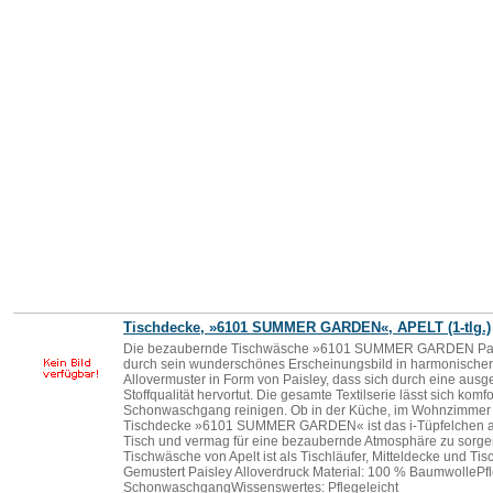
Tischdecke, »6101 SUMMER GARDEN«, APELT (1-tlg.)
Die bezaubernde Tischwäsche »6101 SUMMER GARDEN Paisle
durch sein wunderschönes Erscheinungsbild in harmonischer
Allovermuster in Form von Paisley, dass sich durch eine aus
Stoffqualität hervortut. Die gesamte Textilserie lässt sich komf
Schonwaschgang reinigen. Ob in der Küche, im Wohnzimmer o
Tischdecke »6101 SUMMER GARDEN« ist das i-Tüpfelchen au
Tisch und vermag für eine bezaubernde Atmosphäre zu sorge
Tischwäsche von Apelt ist als Tischläufer, Mitteldecke und Tis
Gemustert Paisley Alloverdruck Material: 100 % BaumwollePf
SchonwaschgangWissenswertes: Pflegeleicht