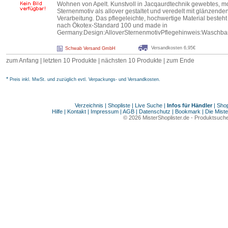
Wohnen von Apelt. Kunstvoll in Jacqaurdtechnik gewebtes, 
Sternenmotiv als allover gestaltet und veredelt mit glänzende
Verarbeitung. Das pflegeleichte, hochwertige Material besteh
nach Ökotex-Standard 100 und made in
Germany.Design:AlloverSternenmotivPflegehinweis:Waschbar
Versandkosten 6,95€
Schwab Versand GmbH
zum Anfang
|
letzten 10 Produkte
|
nächsten 10 Produkte
|
zum Ende
*
Preis inkl. MwSt. und zuzüglich evtl. Verpackungs- und Versandkosten.
Verzeichnis
|
Shopliste
|
Live Suche
|
Infos für Händler
|
Shop
Hilfe
|
Kontakt
|
Impressum
|
AGB
|
Datenschutz
|
Bookmark
|
Die Miste
© 2026
MisterShoplister.de
-
Produktsuche