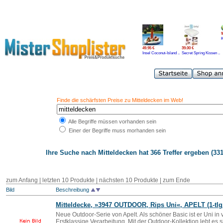
9
49.95 €
39.00 €
Insel Coconut-Island ..
Secret Spring Kissen ..
Finde die schärfsten Preise zu Mitteldecken im Web!
Alle Begriffe müssen vorhanden sein
Einer der Begriffe muss morhanden sein
Ihre Suche nach
Mitteldecken
hat 366 Treffer ergeben (331
zum Anfang
|
letzten 10 Produkte
|
nächsten 10 Produkte
|
zum Ende
Bild
Beschreibung
Mitteldecke, »3947 OUTDOOR, Rips Uni«, APELT (1-tlg
Neue Outdoor-Serie von Apelt. Als schöner Basic ist er Uni in v
Erstklassige Verarbeitung. Mit der Outdoor-Kollektion lebt es s