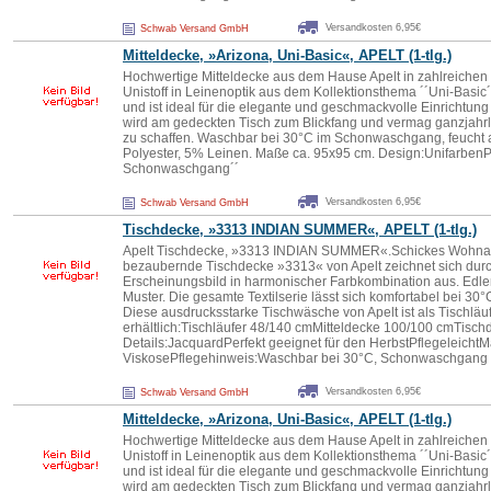
Versandkosten 6,95€
Schwab Versand GmbH
Mitteldecke, »Arizona, Uni-Basic«, APELT (1-tlg.)
Hochwertige Mitteldecke aus dem Hause Apelt in zahlreichen
Unistoff in Leinenoptik aus dem Kollektionsthema ´´Uni-Basic´
und ist ideal für die elegante und geschmackvolle Einrichtun
wird am gedeckten Tisch zum Blickfang und vermag ganzjahrl
zu schaffen. Waschbar bei 30°C im Schonwaschgang, feucht 
Polyester, 5% Leinen. Maße ca. 95x95 cm. Design:Unifarben
Schonwaschgang´´
Versandkosten 6,95€
Schwab Versand GmbH
Tischdecke, »3313 INDIAN SUMMER«, APELT (1-tlg.)
Apelt Tischdecke, »3313 INDIAN SUMMER«.Schickes Wohnacc
bezaubernde Tischdecke »3313« von Apelt zeichnet sich du
Erscheinungsbild in harmonischer Farbkombination aus. Edler
Muster. Die gesamte Textilserie lässt sich komfortabel bei 3
Diese ausdrucksstarke Tischwäsche von Apelt ist als Tischläu
erhältlich:Tischläufer 48/140 cmMitteldecke 100/100 cmTisc
Details:JacquardPerfekt geeignet für den HerbstPflegeleichtM
ViskosePflegehinweis:Waschbar bei 30°C, Schonwaschgang
Versandkosten 6,95€
Schwab Versand GmbH
Mitteldecke, »Arizona, Uni-Basic«, APELT (1-tlg.)
Hochwertige Mitteldecke aus dem Hause Apelt in zahlreichen
Unistoff in Leinenoptik aus dem Kollektionsthema ´´Uni-Basic´
und ist ideal für die elegante und geschmackvolle Einrichtun
wird am gedeckten Tisch zum Blickfang und vermag ganzjahrl