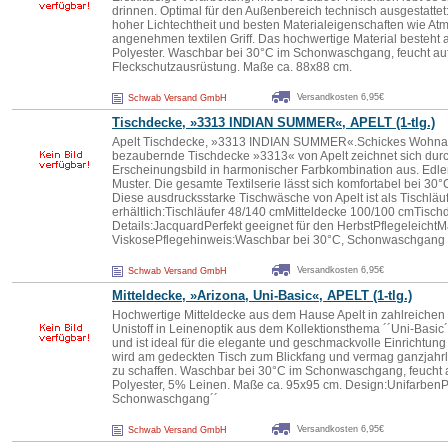
drinnen. Optimal für den Außenbereich technisch ausgestattet:
hoher Lichtechtheit und besten Materialeigenschaften wie At
angenehmen textilen Griff. Das hochwertige Material besteh
Polyester. Waschbar bei 30°C im Schonwaschgang, feucht au
Fleckschutzausrüstung. Maße ca. 88x88 cm.
Versandkosten 6,95€
Schwab Versand GmbH
Tischdecke, »3313 INDIAN SUMMER«, APELT (1-tlg.)
Apelt Tischdecke, »3313 INDIAN SUMMER«.Schickes Wohnacc
bezaubernde Tischdecke »3313« von Apelt zeichnet sich du
Erscheinungsbild in harmonischer Farbkombination aus. Edler
Muster. Die gesamte Textilserie lässt sich komfortabel bei 3
Diese ausdrucksstarke Tischwäsche von Apelt ist als Tischläu
erhältlich:Tischläufer 48/140 cmMitteldecke 100/100 cmTisc
Details:JacquardPerfekt geeignet für den HerbstPflegeleichtM
ViskosePflegehinweis:Waschbar bei 30°C, Schonwaschgang
Versandkosten 6,95€
Schwab Versand GmbH
Mitteldecke, »Arizona, Uni-Basic«, APELT (1-tlg.)
Hochwertige Mitteldecke aus dem Hause Apelt in zahlreichen
Unistoff in Leinenoptik aus dem Kollektionsthema ´´Uni-Basic´
und ist ideal für die elegante und geschmackvolle Einrichtun
wird am gedeckten Tisch zum Blickfang und vermag ganzjahrl
zu schaffen. Waschbar bei 30°C im Schonwaschgang, feucht 
Polyester, 5% Leinen. Maße ca. 95x95 cm. Design:Unifarben
Schonwaschgang´´
Versandkosten 6,95€
Schwab Versand GmbH