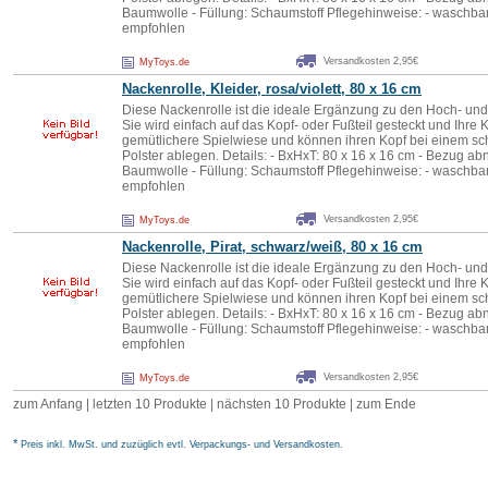
Baumwolle - Füllung: Schaumstoff Pflegehinweise: - waschb
empfohlen
Versandkosten 2,95€
MyToys.de
Nackenrolle, Kleider, rosa/violett, 80 x 16 cm
Diese Nackenrolle ist die ideale Ergänzung zu den Hoch- und
Sie wird einfach auf das Kopf- oder Fußteil gesteckt und Ihre 
gemütlichere Spielwiese und können ihren Kopf bei einem s
Polster ablegen. Details: - BxHxT: 80 x 16 x 16 cm - Bezug a
Baumwolle - Füllung: Schaumstoff Pflegehinweise: - waschb
empfohlen
Versandkosten 2,95€
MyToys.de
Nackenrolle, Pirat, schwarz/weiß, 80 x 16 cm
Diese Nackenrolle ist die ideale Ergänzung zu den Hoch- und
Sie wird einfach auf das Kopf- oder Fußteil gesteckt und Ihre 
gemütlichere Spielwiese und können ihren Kopf bei einem s
Polster ablegen. Details: - BxHxT: 80 x 16 x 16 cm - Bezug a
Baumwolle - Füllung: Schaumstoff Pflegehinweise: - waschb
empfohlen
Versandkosten 2,95€
MyToys.de
zum Anfang
|
letzten 10 Produkte
|
nächsten 10 Produkte
|
zum Ende
*
Preis inkl. MwSt. und zuzüglich evtl. Verpackungs- und Versandkosten.