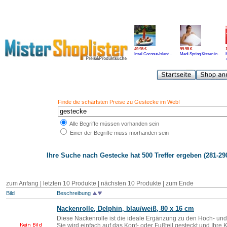
49.95 €
99.95 €
Insel Coconut-Island ..
Medi Spring Kissen in..
Finde die schärfsten Preise zu Gestecke im Web!
Alle Begriffe müssen vorhanden sein
Einer der Begriffe muss morhanden sein
Ihre Suche nach
Gestecke
hat 500 Treffer ergeben (281-290
zum Anfang
|
letzten 10 Produkte
|
nächsten 10 Produkte
|
zum Ende
Bild
Beschreibung
Nackenrolle, Delphin, blau/weiß, 80 x 16 cm
Diese Nackenrolle ist die ideale Ergänzung zu den Hoch- und
Sie wird einfach auf das Kopf- oder Fußteil gesteckt und Ihre 