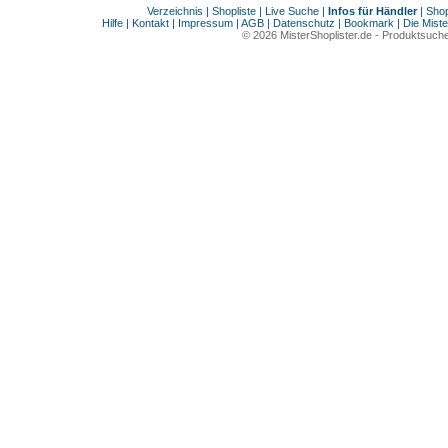
Verzeichnis
|
Shopliste
|
Live Suche
|
Infos für Händler
|
Shop
Hilfe
|
Kontakt
|
Impressum
|
AGB
|
Datenschutz
|
Bookmark
|
Die Miste
© 2026
MisterShoplister.de
-
Produktsuche