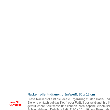
Nackenrolle, Indianer, grün/weiß, 80 x 16 cm
Diese Nackenrolle ist die ideale Ergänzung zu den Hoch- und
Sie wird einfach auf das Kopf- oder Fußteil gesteckt und Ihre 
gemütlichere Spielwiese und können ihren Kopf bei einem s
Polster ablegen. Details: - BxHxT: 80 x 16 x 16 cm - Bezug a