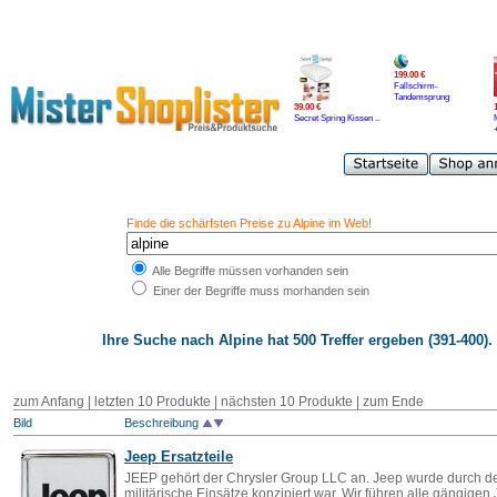
199.00 €
Fallschirm-
Tandemsprung
39.00 €
Secret Spring Kissen ..
Finde die schärfsten Preise zu Alpine im Web!
Alle Begriffe müssen vorhanden sein
Einer der Begriffe muss morhanden sein
Ihre Suche nach
Alpine
hat 500 Treffer ergeben (391-400).
zum Anfang
|
letzten 10 Produkte
|
nächsten 10 Produkte
|
zum Ende
Bild
Beschreibung
Jeep Ersatzteile
JEEP gehört der Chrysler Group LLC an. Jeep wurde durch den
militärische Einsätze konzipiert war. Wir führen alle gängigen 