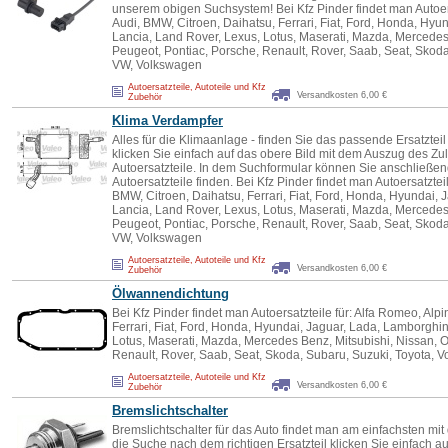
unserem obigen Suchsystem! Bei Kfz Pinder findet man Autoersa
Audi, BMW, Citroen, Daihatsu, Ferrari, Fiat, Ford, Honda, Hyu
Lancia, Land Rover, Lexus, Lotus, Maserati, Mazda, Mercedes 
Peugeot, Pontiac, Porsche, Renault, Rover, Saab, Seat, Skoda
VW, Volkswagen
Autoersatzteile, Autoteile und Kfz
Versandkosten 6,00 €
Zubehör
Klima Verdampfer
Alles für die Klimaanlage - finden Sie das passende Ersatzteil
klicken Sie einfach auf das obere Bild mit dem Auszug des Z
Autoersatzteile. In dem Suchformular können Sie anschließen
Autoersatzteile finden. Bei Kfz Pinder findet man Autoersatzteil
BMW, Citroen, Daihatsu, Ferrari, Fiat, Ford, Honda, Hyundai, 
Lancia, Land Rover, Lexus, Lotus, Maserati, Mazda, Mercedes 
Peugeot, Pontiac, Porsche, Renault, Rover, Saab, Seat, Skoda
VW, Volkswagen
Autoersatzteile, Autoteile und Kfz
Versandkosten 6,00 €
Zubehör
Ölwannendichtung
Bei Kfz Pinder findet man Autoersatzteile für: Alfa Romeo, Alp
Ferrari, Fiat, Ford, Honda, Hyundai, Jaguar, Lada, Lamborghin
Lotus, Maserati, Mazda, Mercedes Benz, Mitsubishi, Nissan, O
Renault, Rover, Saab, Seat, Skoda, Subaru, Suzuki, Toyota, 
Autoersatzteile, Autoteile und Kfz
Versandkosten 6,00 €
Zubehör
Bremslichtschalter
Bremslichtschalter für das Auto findet man am einfachsten mit 
die Suche nach dem richtigen Ersatzteil klicken Sie einfach a