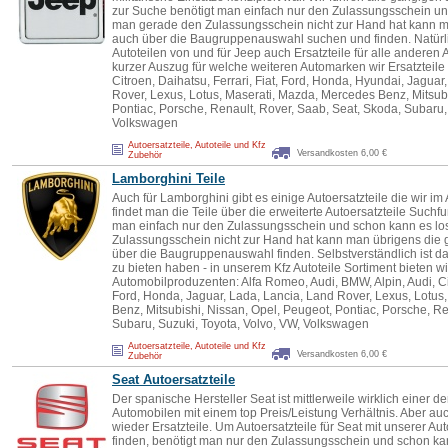
zur Suche benötigt man einfach nur den Zulassungsschein un
man gerade den Zulassungsschein nicht zur Hand hat kann m
auch über die Baugruppenauswahl suchen und finden. Natürli
Autoteilen von und für Jeep auch Ersatzteile für alle anderen A
kurzer Auszug für welche weiteren Automarken wir Ersatzteile 
Citroen, Daihatsu, Ferrari, Fiat, Ford, Honda, Hyundai, Jagua
Rover, Lexus, Lotus, Maserati, Mazda, Mercedes Benz, Mitsubi
Pontiac, Porsche, Renault, Rover, Saab, Seat, Skoda, Subaru,
Volkswagen
Autoersatzteile, Autoteile und Kfz
Versandkosten 6,00 €
Zubehör
Lamborghini Teile
Auch für Lamborghini gibt es einige Autoersatzteile die wir i
findet man die Teile über die erweiterte Autoersatzteile Suchf
man einfach nur den Zulassungsschein und schon kann es lo
Zulassungsschein nicht zur Hand hat kann man übrigens die 
über die Baugruppenauswahl finden. Selbstverständlich ist das
zu bieten haben - in unserem Kfz Autoteile Sortiment bieten wi
Automobilproduzenten: Alfa Romeo, Audi, BMW, Alpin, Audi, Citr
Ford, Honda, Jaguar, Lada, Lancia, Land Rover, Lexus, Lotus
Benz, Mitsubishi, Nissan, Opel, Peugeot, Pontiac, Porsche, Re
Subaru, Suzuki, Toyota, Volvo, VW, Volkswagen
Autoersatzteile, Autoteile und Kfz
Versandkosten 6,00 €
Zubehör
Seat Autoersatzteile
Der spanische Hersteller Seat ist mittlerweile wirklich einer 
Automobilen mit einem top Preis/Leistung Verhältnis. Aber au
wieder Ersatzteile. Um Autoersatzteile für Seat mit unserer Au
finden, benötigt man nur den Zulassungsschein und schon ka