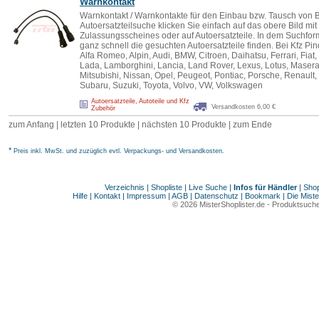
Warnkontakt
Warnkontakt / Warnkontakte für den Einbau bzw. Tausch von B
Autoersatzteilsuche klicken Sie einfach auf das obere Bild m
Zulassungsscheines oder auf Autoersatzteile. In dem Suchfo
ganz schnell die gesuchten Autoersatzteile finden. Bei Kfz Pind
Alfa Romeo, Alpin, Audi, BMW, Citroen, Daihatsu, Ferrari, Fiat
Lada, Lamborghini, Lancia, Land Rover, Lexus, Lotus, Maser
Mitsubishi, Nissan, Opel, Peugeot, Pontiac, Porsche, Renault,
Subaru, Suzuki, Toyota, Volvo, VW, Volkswagen
Autoersatzteile, Autoteile und Kfz
Versandkosten 6,00 €
Zubehör
zum Anfang
|
letzten 10 Produkte
|
nächsten 10 Produkte
|
zum Ende
*
Preis inkl. MwSt. und zuzüglich evtl. Verpackungs- und Versandkosten.
Verzeichnis
|
Shopliste
|
Live Suche
|
Infos für Händler
|
Shop
Hilfe
|
Kontakt
|
Impressum
|
AGB
|
Datenschutz
|
Bookmark
|
Die Miste
© 2026
MisterShoplister.de
-
Produktsuche