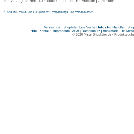
zum Anfang
|
letzten 10 Produkte
| nächsten 10 Produkte | zum Ende
*
Preis inkl. MwSt. und zuzüglich evtl. Verpackungs- und Versandkosten.
Verzeichnis
|
Shopliste
|
Live Suche
|
Infos für Händler
|
Shop
Hilfe
|
Kontakt
|
Impressum
|
AGB
|
Datenschutz
|
Bookmark
|
Die Miste
© 2026
MisterShoplister.de
-
Produktsuche