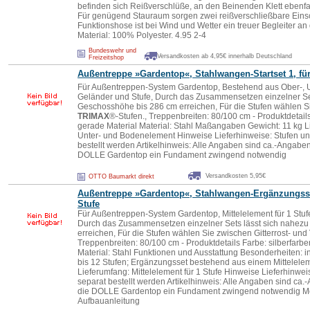
befinden sich Reißverschlüße, an den Beinenden Klett ebenfal
Für genügend Stauraum sorgen zwei reißverschließbare Eins
Funktionshose ist bei Wind und Wetter ein treuer Begleiter a
Material: 100% Polyester. 4.95 2-4
Bundeswehr und
Versandkosten ab 4,95€ innerhalb Deutschland
Freizeitshop
Außentreppe »Gardentop«, Stahlwangen-Startset 1, für
Für Außentreppen-System Gardentop, Bestehend aus Ober-, 
Geländer und Stufe, Durch das Zusammensetzen einzelner Set
Geschosshöhe bis 286 cm erreichen, Für die Stufen wählen Si
TRIMAX
®-Stufen., Treppenbreiten: 80/100 cm - Produktdetail
gerade Material Material: Stahl Maßangaben Gewicht: 11 kg L
Unter- und Bodenelement Hinweise Lieferhinweise: Stufen u
bestellt werden Artikelhinweis: Alle Angaben sind ca.-Angaben, 
DOLLE Gardentop ein Fundament zwingend notwendig
Versandkosten 5,95€
OTTO Baumarkt direkt
Außentreppe »Gardentop«, Stahlwangen-Ergänzungsset
Stufe
Für Außentreppen-System Gardentop, Mittelelement für 1 Stuf
Durch das Zusammensetzen einzelner Sets lässt sich nahez
erreichen, Für die Stufen wählen Sie zwischen Gitterrost- und
Treppenbreiten: 80/100 cm - Produktdetails Farbe: silberfarb
Material: Stahl Funktionen und Ausstattung Besonderheiten: i
bis 12 Stufen; Ergänzungsset bestehend aus einem Mittelelem
Lieferumfang: Mittelelement für 1 Stufe Hinweise Lieferhinw
separat bestellt werden Artikelhinweis: Alle Angaben sind ca.-A
die DOLLE Gardentop ein Fundament zwingend notwendig Mon
Aufbauanleitung