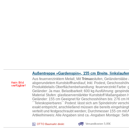
Außentreppe »Gardenspin«, 155 cm Breite, linkslaufe
Aus feuerverzinktem Metall, Mit
Trimax
stufen, Geländerstäbe 
abgerundetem Kunststoffhandlauf, Inkl. Podest, Geschosshöhe
Produktdetails Oberflächenbehandlung: feuerverzinkt Farbe: gr
Geländer: Ja max. Belastbarkeit: 600 kg Ausführung: gespindel
Material Stufen: glasfaserverstärkter Kunststoff Maßangaben H
Geländer: 155 cm Geeignet für Geschosshöhen bis: 276 cm Hi
´´Teleskopierbares´´ Podest: lässt sich am Spindelrohr versc
exakt entspricht, anschließend müssen die bereits eingehäng
verteilt und festgeschraubt werden; Durchmesser 155 cm mit
Artikelhinweis: Alle Angaben sind ca.-Angaben Montage: Selb
Versandkosten 5,95€
OTTO Baumarkt direkt