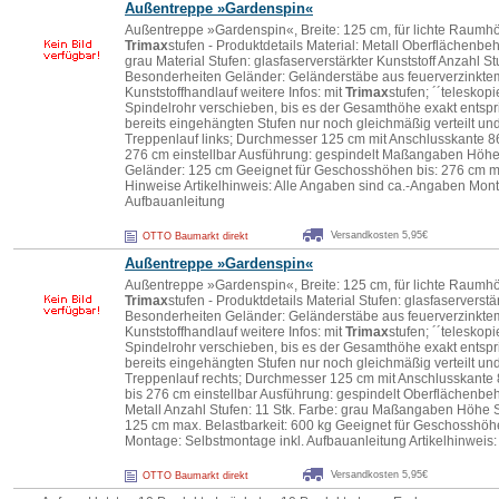
Außentreppe »Gardenspin«
Außentreppe »Gardenspin«, Breite: 125 cm, für lichte Raumhö
Trimax
stufen - Produktdetails Material: Metall Oberflächenbe
grau Material Stufen: glasfaserverstärkter Kunststoff Anzahl Stu
Besonderheiten Geländer: Geländerstäbe aus feuerverzinkte
Kunststoffhandlauf weitere Infos: mit
Trimax
stufen; ´´teleskop
Spindelrohr verschieben, bis es der Gesamthöhe exakt entspr
bereits eingehängten Stufen nur noch gleichmäßig verteilt un
Treppenlauf links; Durchmesser 125 cm mit Anschlusskante 
276 cm einstellbar Ausführung: gespindelt Maßangaben Höhe S
Geländer: 125 cm Geeignet für Geschosshöhen bis: 276 cm ma
Hinweise Artikelhinweis: Alle Angaben sind ca.-Angaben Mont
Aufbauanleitung
Versandkosten 5,95€
OTTO Baumarkt direkt
Außentreppe »Gardenspin«
Außentreppe »Gardenspin«, Breite: 125 cm, für lichte Raumhö
Trimax
stufen - Produktdetails Material Stufen: glasfaserverstä
Besonderheiten Geländer: Geländerstäbe aus feuerverzinkte
Kunststoffhandlauf weitere Infos: mit
Trimax
stufen; ´´teleskop
Spindelrohr verschieben, bis es der Gesamthöhe exakt entspr
bereits eingehängten Stufen nur noch gleichmäßig verteilt un
Treppenlauf rechts; Durchmesser 125 cm mit Anschlusskant
bis 276 cm einstellbar Ausführung: gespindelt Oberflächenbeh
Metall Anzahl Stufen: 11 Stk. Farbe: grau Maßangaben Höhe St
125 cm max. Belastbarkeit: 600 kg Geeignet für Geschosshöh
Montage: Selbstmontage inkl. Aufbauanleitung Artikelhinweis
Versandkosten 5,95€
OTTO Baumarkt direkt