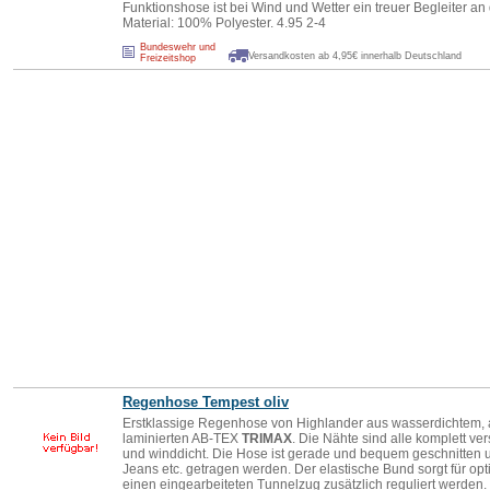
Funktionshose ist bei Wind und Wetter ein treuer Begleiter a
Material: 100% Polyester. 4.95 2-4
Bundeswehr und
Versandkosten ab 4,95€ innerhalb Deutschland
Freizeitshop
Regenhose Tempest oliv
Erstklassige Regenhose von Highlander aus wasserdichtem, 
laminierten AB-TEX
TRIMAX
. Die Nähte sind alle komplett v
und winddicht. Die Hose ist gerade und bequem geschnitten 
Jeans etc. getragen werden. Der elastische Bund sorgt für o
einen eingearbeiteten Tunnelzug zusätzlich reguliert werden.