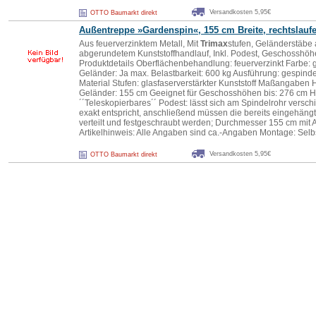
Versandkosten 5,95€
OTTO Baumarkt direkt
Außentreppe »Gardenspin«, 155 cm Breite, rechtslauf
Aus feuerverzinktem Metall, Mit
Trimax
stufen, Geländerstäbe 
abgerundetem Kunststoffhandlauf, Inkl. Podest, Geschosshöhe
Produktdetails Oberflächenbehandlung: feuerverzinkt Farbe: gr
Geländer: Ja max. Belastbarkeit: 600 kg Ausführung: gespindel
Material Stufen: glasfaserverstärkter Kunststoff Maßangaben H
Geländer: 155 cm Geeignet für Geschosshöhen bis: 276 cm Hi
´´Teleskopierbares´´ Podest: lässt sich am Spindelrohr versc
exakt entspricht, anschließend müssen die bereits eingehäng
verteilt und festgeschraubt werden; Durchmesser 155 cm mit
Artikelhinweis: Alle Angaben sind ca.-Angaben Montage: Selb
Versandkosten 5,95€
OTTO Baumarkt direkt