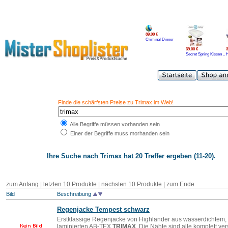
89.00 €
Criminal Dinner
39.00 €
3
Secret Spring Kissen ..
H
Finde die schärfsten Preise zu Trimax im Web!
Alle Begriffe müssen vorhanden sein
Einer der Begriffe muss morhanden sein
Ihre Suche nach
Trimax
hat 20 Treffer ergeben (11-20).
zum Anfang
|
letzten 10 Produkte
| nächsten 10 Produkte | zum Ende
Bild
Beschreibung
Regenjacke Tempest schwarz
Erstklassige Regenjacke von Highlander aus wasserdichtem, 
laminierten AB-TEX
TRIMAX
. Die Nähte sind alle komplett v