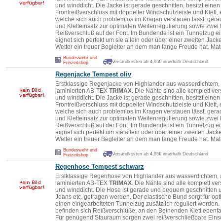
und winddicht. Die Jacke ist gerade geschnitten, besitzt ei
Frontreißverschluss mit doppelter Windschutzleiste und Klett
welche sich auch problemlos im Kragen verstauen lässt, gerad
und Kletteinsatz zur optimalen Weitenregulierung sowie zwei 
Reißverschluß auf der Font. Im Bundende ist ein Tunnelzug ei
eignet sich perfekt um sie allein oder über einer zweiten Jack
Wetter ein treuer Begleiter an dem man lange Freude hat. Mate
Bundeswehr und
Versandkosten ab 4,95€ innerhalb Deutschland
Freizeitshop
Regenjacke Tempest oliv
Erstklassige Regenjacke von Highlander aus wasserdichtem, 
laminierten AB-TEX
TRIMAX
. Die Nähte sind alle komplett v
und winddicht. Die Jacke ist gerade geschnitten, besitzt ei
Frontreißverschluss mit doppelter Windschutzleiste und Klett
welche sich auch problemlos im Kragen verstauen lässt, gerad
und Kletteinsatz zur optimalen Weitenregulierung sowie zwei 
Reißverschluß auf der Font. Im Bundende ist ein Tunnelzug ei
eignet sich perfekt um sie allein oder über einer zweiten Jack
Wetter ein treuer Begleiter an dem man lange Freude hat. Mate
Bundeswehr und
Versandkosten ab 4,95€ innerhalb Deutschland
Freizeitshop
Regenhose Tempest schwarz
Erstklassige Regenhose von Highlander aus wasserdichtem, 
laminierten AB-TEX
TRIMAX
. Die Nähte sind alle komplett v
und winddicht. Die Hose ist gerade und bequem geschnitten 
Jeans etc. getragen werden. Der elastische Bund sorgt für o
einen eingearbeiteten Tunnelzug zusätzlich reguliert werden.
befinden sich Reißverschlüße, an den Beinenden Klett ebenfal
Für genügend Stauraum sorgen zwei reißverschließbare Eins