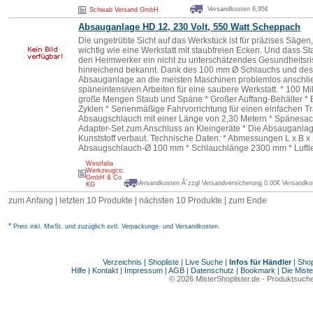
Versandkosten 6,95€
Schwab Versand GmbH
Absauganlage HD 12, 230 Volt, 550 Watt Scheppach
Die ungetrübte Sicht auf das Werkstück ist für präzises Säge
wichtig wie eine Werkstatt mit staubfreien Ecken. Und dass Sta
den Heimwerker ein nicht zu unterschätzendes Gesundheitsrisik
hinreichend bekannt. Dank des 100 mm Ø Schlauchs und des 
Absauganlage an die meisten Maschinen problemlos anschlie
späneintensiven Arbeiten für eine saubere Werkstatt. * 100 Mi
große Mengen Staub und Späne * Großer Auffang-Behälter * B
Zyklen * Serienmäßige Fahrvorrichtung für einen einfachen Tra
Absaugschlauch mit einer Länge von 2,30 Metern * Spänesack-
Adapter-Set zum Anschluss an Kleingeräte * Die Absauganlag
Kunststoff verbaut. Technische Daten: * Abmessungen L x B x
Absaugschlauch-Ø 100 mm * Schlauchlänge 2300 mm * Luftle
Westfalia
Werkzeugco.
GmbH & Co
Versandkosten Â´zzgl Versandversicherung 0,00€ Versandkos
KG
zum Anfang
|
letzten 10 Produkte
| nächsten 10 Produkte | zum Ende
*
Preis inkl. MwSt. und zuzüglich evtl. Verpackungs- und Versandkosten.
Verzeichnis
|
Shopliste
|
Live Suche
|
Infos für Händler
|
Shop
Hilfe
|
Kontakt
|
Impressum
|
AGB
|
Datenschutz
|
Bookmark
|
Die Miste
© 2026
MisterShoplister.de
-
Produktsuche