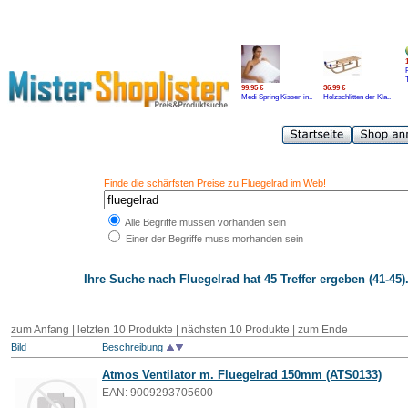
99.95 €
36.99 €
Medi Spring Kissen in..
Holzschlitten der Kla..
Finde die schärfsten Preise zu Fluegelrad im Web!
Alle Begriffe müssen vorhanden sein
Einer der Begriffe muss morhanden sein
Ihre Suche nach
Fluegelrad
hat 45 Treffer ergeben (41-45)
zum Anfang
|
letzten 10 Produkte
| nächsten 10 Produkte | zum Ende
Bild
Beschreibung
Atmos Ventilator m.
Fluegelrad
150mm (ATS0133)
EAN: 9009293705600