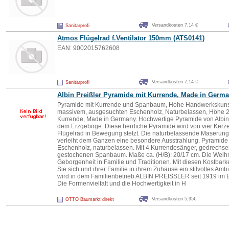
Versandkosten 7,14 €
Sanitärprofi
Atmos Flügelrad f.Ventilator 150mm (ATS0141)
EAN: 9002015762608
Versandkosten 7,14 €
Sanitärprofi
Albin Preißler Pyramide mit Kurrende, Made in Germ
Pyramide mit Kurrende und Spanbaum, Hohe Handwerkskunst
massivem, ausgesuchten Eschenholz, Naturbelassen, Höhe 20 
Kurrende, Made in Germany. Hochwertige Pyramide von Albin 
dem Erzgebirge. Diese herrliche Pyramide wird von vier Ker
Flügelrad in Bewegung stetzt. Die naturbelassende Maserun
verleiht dem Ganzen eine besondere Ausstrahlung. Pyramid
Eschenholz, naturbelassen. Mit 4 Kurrendesänger, gedrechse
gestochenen Spanbaum. Maße ca. (H/B): 20/17 cm. Die Weihnac
Geborgenheit in Familie und Traditionen. Mit diesen Kostbar
Sie sich und ihrer Familie in ihrem Zuhause ein stilvolles A
wird in dem Familienbetrieb ALBIN PREISSLER seit 1919 im Er
Die Formenvielfalt und die Hochwertigkeit in H
Versandkosten 5,95€
OTTO Baumarkt direkt