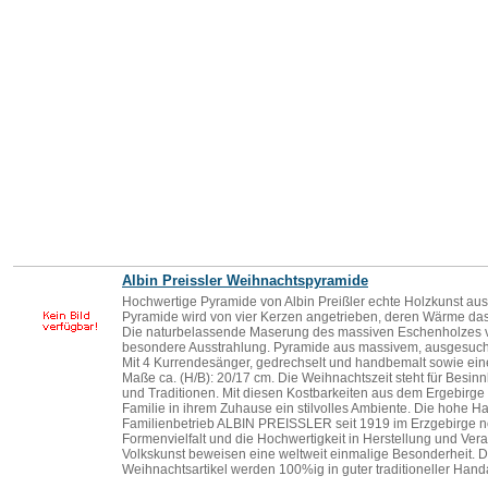
Albin Preissler Weihnachtspyramide
Hochwertige Pyramide von Albin Preißler echte Holzkunst aus
Pyramide wird von vier Kerzen angetrieben, deren Wärme das
Die naturbelassende Maserung des massiven Eschenholzes v
besondere Ausstrahlung. Pyramide aus massivem, ausgesuch
Mit 4 Kurrendesänger, gedrechselt und handbemalt sowie e
Maße ca. (H/B): 20/17 cm. Die Weihnachtszeit steht für Besinn
und Traditionen. Mit diesen Kostbarkeiten aus dem Ergebirge 
Familie in ihrem Zuhause ein stilvolles Ambiente. Die hohe 
Familienbetrieb ALBIN PREISSLER seit 1919 im Erzgebirge noc
Formenvielfalt und die Hochwertigkeit in Herstellung und Ver
Volkskunst beweisen eine weltweit einmalige Besonderheit. 
Weihnachtsartikel werden 100%ig in guter traditioneller Handa