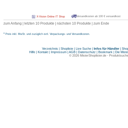
Versandkosten ab 100 € versandkost
X-Vision Online IT Shop
zum Anfang
|
letzten 10 Produkte
|
nächsten 10 Produkte
|
zum Ende
*
Preis inkl. MwSt. und zuzüglich evtl. Verpackungs- und Versandkosten.
Verzeichnis
|
Shopliste
|
Live Suche
|
Infos für Händler
|
Shop
Hilfe
|
Kontakt
|
Impressum
|
AGB
|
Datenschutz
|
Bookmark
|
Die Miste
© 2026
MisterShoplister.de
-
Produktsuche