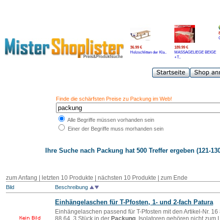
36.99 €
189.99 €
Holzschlitten der Kla..
MASSAGELIEGE BEIGE
+T..
Finde die schärfsten Preise zu Packung im Web!
Alle Begriffe müssen vorhanden sein
Einer der Begriffe muss morhanden sein
Ihre Suche nach
Packung
hat 500 Treffer ergeben (121-130
zum Anfang
|
letzten 10 Produkte
|
nächsten 10 Produkte
|
zum Ende
Bild
Beschreibung
Einhängelaschen für T-Pfosten, 1- und 2-fach Patura
Einhängelaschen passend für T-Pfosten mit den Artikel-Nr. 16
88 64. 3 Stück in der
Packung
. Isolatoren gehören nicht zum 