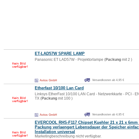
ET-LAD57W SPARE LAMP
Panasonic ET LAD57W - Projektorlampe (
Packung
mit 2 )
Versandkosten ab 4,95 €
Avitos GmbH
Etherfast 10/100 Lan Card
Linksys EtherFast 10/100 LAN Card - Netzwerkkarte - PCI - E
TX (
Packung
mit 100 )
Versandkosten ab 4,95 €
Avitos GmbH
EVERCOOL RHS-F117 Chipset Kuehler 21 x 21 x 6mm 
Packung
verlaengert Lebensdauer der Speicher einfa
Installation universal
Marketingbeschreibung nicht verfügbar.