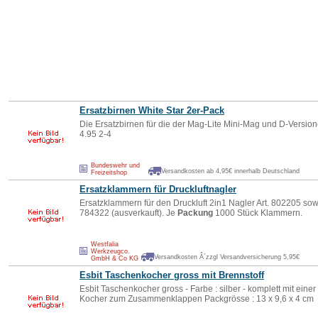
Ersatzbirnen White Star 2er-Pack
Die Ersatzbirnen für die der Mag-Lite Mini-Mag und D-Version
4.95 2-4
Bundeswehr und
Versandkosten ab 4,95€ innerhalb Deutschland
Freizeitshop
Ersatzklammern für Druckluftnagler
Ersatzklammern für den Druckluft 2in1 Nagler Art. 802205 sow
784322 (ausverkauft). Je
Packung
1000 Stück Klammern.
Westfalia
Werkzeugco.
Versandkosten Â´zzgl Versandversicherung 5,95€
GmbH & Co KG
Esbit Taschenkocher gross mit Brennstoff
Esbit Taschenkocher gross - Farbe : silber - komplett mit einer
Kocher zum Zusammenklappen Packgrösse : 13 x 9,6 x 4 cm