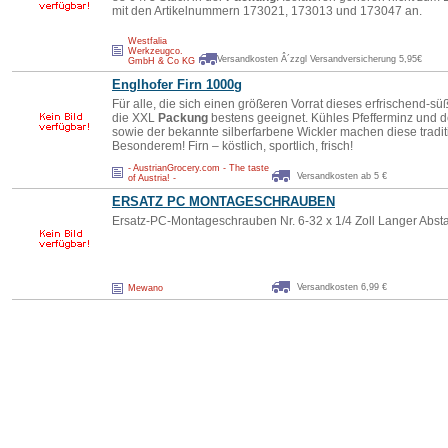
mit den Artikelnummern 173021, 173013 und 173047 an.
Westfalia
Werkzeugco.
Versandkosten Â´zzgl Versandversicherung 5,95€
GmbH & Co KG
Englhofer Firn 1000g
Für alle, die sich einen größeren Vorrat dieses erfrischend-
die XXL
Packung
bestens geeignet. Kühles Pfefferminz und d
sowie der bekannte silberfarbene Wickler machen diese tradi
Besonderem! Firn – köstlich, sportlich, frisch!
- AustrianGrocery.com - The taste
Versandkosten ab 5 €
of Austria! -
ERSATZ PC MONTAGESCHRAUBEN
Ersatz-PC-Montageschrauben Nr. 6-32 x 1/4 Zoll Langer Absta
Versandkosten 6,99 €
Mewano