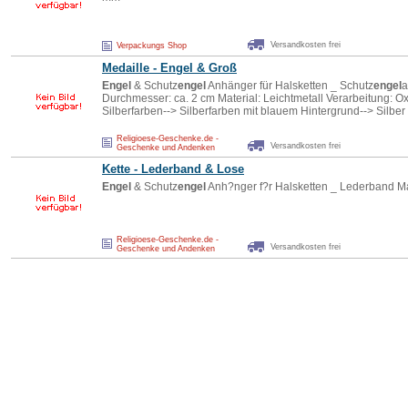
Versandkosten frei
Verpackungs Shop
Medaille -
Engel
& Groß
Engel
& Schutz
engel
Anhänger für Halsketten _ Schutz
engel
a
Durchmesser: ca. 2 cm Material: Leichtmetall Verarbeitung: Ox
Silberfarben--> Silberfarben mit blauem Hintergrund--> Silber
Religioese-Geschenke.de -
Versandkosten frei
Geschenke und Andenken
Kette - Lederband & Lose
Engel
& Schutz
engel
Anh?nger f?r Halsketten _ Lederband Ma
Religioese-Geschenke.de -
Versandkosten frei
Geschenke und Andenken