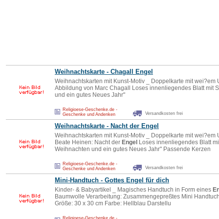
Weihnachtskarte - Chagall
Engel
Weihnachtskarten mit Kunst-Motiv _ Doppelkarte mit wei?em 
Abbildung von Marc Chagall Loses innenliegendes Blatt mit
und ein gutes Neues Jahr"
Religioese-Geschenke.de -
Versandkosten frei
Geschenke und Andenken
Weihnachtskarte - Nacht der
Engel
Weihnachtskarten mit Kunst-Motiv _ Doppelkarte mit wei?em 
Beate Heinen: Nacht der
Engel
Loses innenliegendes Blatt m
Weihnachten und ein gutes Neues Jahr" Passende Kerzen
Religioese-Geschenke.de -
Versandkosten frei
Geschenke und Andenken
Mini-Handtuch - Gottes
Engel
für dich
Kinder- & Babyartikel _ Magisches Handtuch in Form eines
En
Baumwolle Verarbeitung: Zusammengepreßtes Mini Handtuch 
Größe: 30 x 30 cm Farbe: Hellblau Darstellu
Religioese-Geschenke.de -