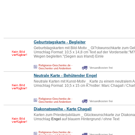
Geburtstagskarte - Begleiter
Geburtstagskarten mit Bild-Motiv _ Gl?ckwunschkarte zum Ge
Umschlag Format: 10,5 x 14,8 cm Text auf der Vorderseite:"M
Wegen begleiten."(Segen aus Irland) Einle
Religioese-Geschenke.de -
Versandkosten frei
Geschenke und Andenken
Neutrale Karte - Behütender
Engel
Neutrale Karten mit Kunst-Motiv _ Karte zu einem neutralem 
Umschlag Format: 10,5 x 15 cm K?nstler: Marc Chagall / Char
Religioese-Geschenke.de -
Versandkosten frei
Geschenke und Andenken
Diakonatsweihe - Karte Chagall
Karten zum Priesterjubiläum _ Glückwunschkarte zur Diakon
Umschlag
Engel
auf blauem Hintergrund / ohne Text
Religioese-Geschenke.de -
Versandkosten frei