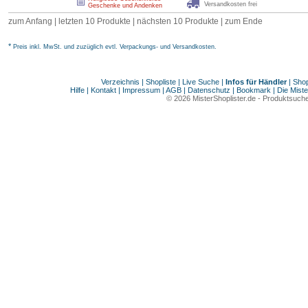
Versandkosten frei
Geschenke und Andenken
zum Anfang | letzten 10 Produkte |
nächsten 10 Produkte
|
zum Ende
*
Preis inkl. MwSt. und zuzüglich evtl. Verpackungs- und Versandkosten.
Verzeichnis
|
Shopliste
|
Live Suche
|
Infos für Händler
|
Shop
Hilfe
|
Kontakt
|
Impressum
|
AGB
|
Datenschutz
|
Bookmark
|
Die Miste
© 2026
MisterShoplister.de
-
Produktsuche