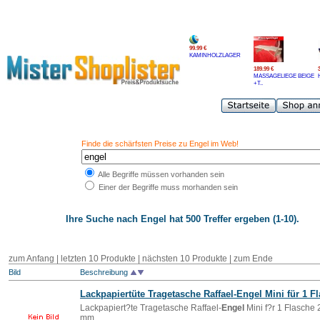
99.99 €
KAMINHOLZLAGER
189.99 €
MASSAGELIEGE BEIGE
+T..
Finde die schärfsten Preise zu Engel im Web!
Alle Begriffe müssen vorhanden sein
Einer der Begriffe muss morhanden sein
Ihre Suche nach
Engel
hat 500 Treffer ergeben (1-10).
zum Anfang | letzten 10 Produkte |
nächsten 10 Produkte
|
zum Ende
Bild
Beschreibung
Lackpapiertüte Tragetasche Raffael-
Engel
Mini für 1 F
Lackpapiert?te Tragetasche Raffael-
Engel
Mini f?r 1 Flasche 
mm