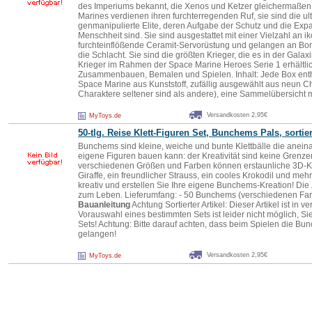
des Imperiums bekannt, die Xenos und Ketzer gleichermaßen
Marines verdienen ihren furchterregenden Ruf, sie sind die ul
genmanipulierte Elite, deren Aufgabe der Schutz und die Exp
Menschheit sind. Sie sind ausgestattet mit einer Vielzahl an i
furchteinflößende Ceramit-Servorüstung und gelangen an Bo
die Schlacht. Sie sind die größten Krieger, die es in der Galaxi
Krieger im Rahmen der Space Marine Heroes Serie 1 erhältl
Zusammenbauen, Bemalen und Spielen. Inhalt: Jede Box en
Space Marine aus Kunststoff, zufällig ausgewählt aus neun 
Charaktere seltener sind als andere), eine Sammelübersicht 
Versandkosten 2,95€
MyToys.de
50-tlg. Reise Klett-Figuren Set, Bunchems Pals, sortier
Bunchems sind kleine, weiche und bunte Klettbälle die anei
eigene Figuren bauen kann: der Kreativität sind keine Grenzen
verschiedenen Größen und Farben können erstaunliche 3D-Kr
Giraffe, ein freundlicher Strauss, ein cooles Krokodil und me
kreativ und erstellen Sie Ihre eigene Bunchems-Kreation! Die
zum Leben. Lieferumfang: - 50 Bunchems (verschiedenen Farb
Bauanleitung
Achtung Sortierter Artikel: Dieser Artikel ist in 
Vorauswahl eines bestimmten Sets ist leider nicht möglich, Si
Sets! Achtung: Bitte darauf achten, dass beim Spielen die Bu
gelangen!
Versandkosten 2,95€
MyToys.de