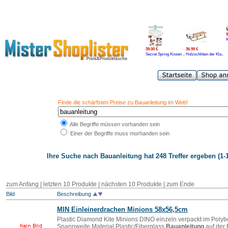
9
39.00 €
36.99 €
Secret Spring Kissen ..
Holzschlitten der Kla..
Finde die schärfsten Preise zu Bauanleitung im Web!
Alle Begriffe müssen vorhanden sein
Einer der Begriffe muss morhanden sein
Ihre Suche nach
Bauanleitung
hat 248 Treffer ergeben (1-1
zum Anfang | letzten 10 Produkte |
nächsten 10 Produkte
|
zum Ende
Bild
Beschreibung
MIN Einleinerdrachen Minions 58x56,5cm
Plastic Diamond Kite Minions DINO einzeln verpackt im Polyb
Spannweite Material Plastic/Fiberglass
Bauanleitung
auf der 