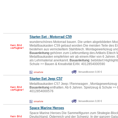
Starter-Set - Motorrad C59
wunderschönes Motorrad bauen. Die unten abgebildeten Mode
Metallbaukasten C59 gebaut worden Die meisten Teile des E
bestehen aus vernickeltem Stahlblech. Montagewerkzeug und e
Bauanleitung
gehören zum Lieferumfang des Artikels Eitech 
Metallbaukasten empfehlen wir ab einem Alter von 6 Jahren.
als Lehrmaterial anerkannt.
Bauanleitung
: bebildert Highligh
Schule >> Bauen & Kreativität EAN: 4012854000590
Versandkosten 0,00 €
smartvie
Starter-Set Jeep C57
Metallbaukasten C57 Jeep / Rennwagen , Montagewerkzeug und
Bauanleitung
enthalten. Ab 6 Jahren. Spielzeug & Schule >> 
4012854000576
Versandkosten 0,00 €
smartvie
Space Marine Heroes
Space Marine Heroes Die Sammelfiguren zum Strategie-Blockbus
Deutschland, Österreich und der Schweiz. In der ganzen Galaxi