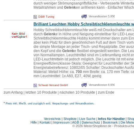
durch weniger Strömungsangriffsfläche - Verbesserte Wintertau
Metallrahmen und
Gelenk
en anfrieren kann - Einfacher Wisc
Versandkosten 5,95€
D&W Tuning
Brilliant Leuchten Hobby Schreibtischklemmleuchte 
Hobby Schreibtischklemmleuchte weiß mit Druckschalter am
durch
Gelenk
e in Höhe und Neigung einstellbar für LED-Leuch
Schreibtischklemmleuchte Hobby kommt immer dann zum Einsa
aber kein Platz für dien gewöhnlichen Fuß auf dem Tisch vor
die simple Montage an jeder Tisch- und Regalplatte. Der au
den Kopf und die
Gelenk
e flexibel eingestellt werden. Die Le
von Normallampen. Leuchtmittel sind im Lieferumfang nicht 
LED-Leuchtmitteln ist jedoch möglich. Die Leuchte ist mit ein
Energieeffizienzklasse-Skala: Geeignet für Leuchtmittel der S
Energielabelreferenz: 10802/05 Schalter: Druckschalter Ausf
Material: Metall Höhe: ca.
700
mm Breite: ca. 170 mm Tiefe: c
mm Leuchtmittel: 1x A60, E27, 40W, geeig
Versandkosten 6,95€
Schwab Versand GmbH
zum Anfang | letzten 10 Produkte |
nächsten 10 Produkte
|
zum Ende
*
Preis inkl. MwSt. und zuzüglich evtl. Verpackungs- und Versandkosten.
Verzeichnis
|
Shopliste
|
Live Suche
|
Infos für Händler
|
Shop
Hilfe
|
Kontakt
|
Impressum
|
AGB
|
Datenschutz
|
Bookmark
|
Die Miste
© 2026
MisterShoplister.de
-
Produktsuche