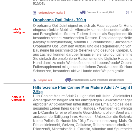
915045
Versandkosten 6,90 €
rundumdieedv markt 2
Oropharma Opti Joint -
700
g
Oropharma Opti Joint eignet es sich als Futterzugabe für Hun
eingeschränkter Mobilität. Alternativ kann es besonders aktive, s
und Beweglichkeit fördern. Zudem dient es als Supplement f
besonders schnell wachsenden Rassen. Dank einer speziel
(Meythylsulfonylmethan), Vitamin C, Brennnessel, Glucosamin
Oropharma Opti Joint den Aufbau und die Regenerierung von K
Bausteine für geschmeidige
Gelenk
e und gesunde Knorpel. 
aus Lachsöl können darüber hinaus eine entzündungshemmen
Sie einfach die empfohlene Ration unter die tägliche Hauptma
Hund damit zu mehr Wohlbefinden und Lebensfreude! Oropharm
Futtersupplement mit gesundheitlichem Zusatznutzen für Hunde
Schmerzen, besonders aktive Hunde oder Welpen große
Versandkosten 2,99€ innerhalb Deutschland
Zooplus AG
Hills Science Plan Canine Mini Mature Adult 7+ Light
2.5kg
Hills Canine Mature Adult 7+ Light Mini mit Huhn - Alleinfutter 
Ãœbergewicht neigen Mit der einzigartigen Gewichtsmanagem
erprobten Antioxidantien unterstützt es die Erhaltung des Ide
gesundes Leben Ihres kleinen Hundes. - Weniger Fett, weniger
an L-Carnitin für eine effiziente Gewichtskontrolle. - Sorgt wä
andauernde Sättigung Ihres Hundes. - Unterstützt die
Gelenk
kleine Pellets für Hunde bis 10kg Zusammensetzung: Mais, Ge
Erbsenkleiemehl, Weizen, Cellulose, Rübentrockenschnitzel, 
Pflanzenöl, Mineralstoffe, L-Carnitin, Vitamine und Spurenel