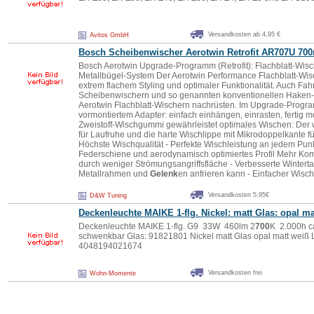
Versandkosten ab 4,95 €
Avitos GmbH
Bosch Scheibenwischer Aerotwin Retrofit AR707U
700
Bosch Aerotwin Upgrade-Programm (Retrofit): Flachblatt-Wis
Metallbügel-System Der Aerotwin Performance Flachblatt-Wis
extrem flachem Styling und optimaler Funktionalität. Auch Fah
Scheibenwischern und so genannten konventionellen Haken-
Aerotwin Flachblatt-Wischern nachrüsten. Im Upgrade-Progra
vormontiertem Adapter: einfach einhängen, einrasten, fertig m
Zweistoff-Wischgummi gewährleistet optimales Wischen: Der
für Laufruhe und die harte Wischlippe mit Mikrodoppelkante für
Höchste Wischqualität - Perfekte Wischleistung an jedem Pun
Federschiene und aerodynamisch optimiertes Profil Mehr Ko
durch weniger Strömungsangriffsfläche - Verbesserte Wintertau
Metallrahmen und
Gelenk
en anfrieren kann - Einfacher Wisc
Versandkosten 5,95€
D&W Tuning
Deckenleuchte MAIKE 1-flg. Nickel: matt Glas: opal ma
Deckenleuchte MAIKE 1-flg. G9 33W 460lm 2
700
K 2.000h ca
schwenkbar Glas: 91821801 Nickel matt Glas opal matt weiß 
4048194021674
Versandkosten frei
Wohn-Momente