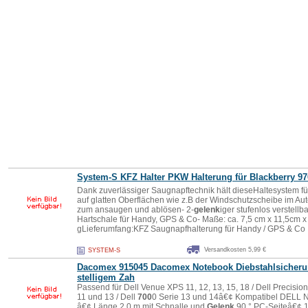
System-S KFZ Halter PKW Halterung für Blackberry 9
7
Dank zuverlässiger Saugnapftechnik hält dieseHaltesystem f
auf glatten Oberflächen wie z.B der Windschutzscheibe im Au
zum ansaugen und ablösen- 2-
gelenk
iger stufenlos verstell
Hartschale für Handy, GPS & Co- Maße: ca. 7,5 cm x 11,5cm x
gLieferumfang:KFZ Saugnapfhalterung für Handy / GPS & Co
Versandkosten 5,99 €
SYSTEM-S
Dacomex 915045 Dacomex Notebook Diebstahlsicherun
stelligem Zah
Passend für Dell Venue XPS 11, 12, 13, 15, 18 / Dell Precisio
11 und 13 / Dell
700
0 Serie 13 und 14â€¢ Kompatibel DELL 
â€¢ Länge 2,0 m mit Schnalle und
Gelenk
90 ° PC-Seiteâ€¢ 