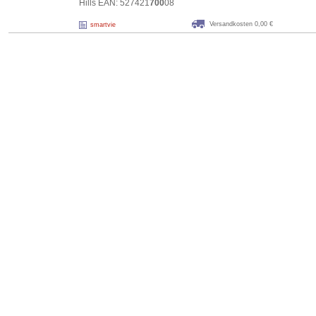
Hills EAN: 527421
700
08
Versandkosten 0,00 €
smartvie