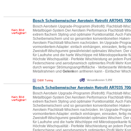
Bosch Scheibenwischer Aerotwin Retrofit AR704S
700
Bosch Aerotwin Upgrade-Programm (Retrofit): Flachblatt-Wis
Metallbügel-System Der Aerotwin Performance Flachblatt-Wis
extrem flachem Styling und optimaler Funktionalität. Auch Fah
Scheibenwischern und so genannten konventionellen Haken-
Aerotwin Flachblatt-Wischern nachrüsten. Im Upgrade-Progra
vormontiertem Adapter: einfach einhängen, einrasten, fertig m
Zweistoff-Wischgummi gewährleistet optimales Wischen: Der
für Laufruhe und die harte Wischlippe mit Mikrodoppelkante für
Höchste Wischqualität - Perfekte Wischleistung an jedem Pun
Federschiene und aerodynamisch optimiertes Profil Mehr Ko
durch weniger Strömungsangriffsfläche - Verbesserte Wintertau
Metallrahmen und
Gelenk
en anfrieren kann - Einfacher Wisc
Versandkosten 5,95€
D&W Tuning
Bosch Scheibenwischer Aerotwin Retrofit AR703S
700
Bosch Aerotwin Upgrade-Programm (Retrofit): Flachblatt-Wis
Metallbügel-System Der Aerotwin Performance Flachblatt-Wis
extrem flachem Styling und optimaler Funktionalität. Auch Fah
Scheibenwischern und so genannten konventionellen Haken-
Aerotwin Flachblatt-Wischern nachrüsten. Im Upgrade-Progra
vormontiertem Adapter: einfach einhängen, einrasten, fertig m
Zweistoff-Wischgummi gewährleistet optimales Wischen: Der
für Laufruhe und die harte Wischlippe mit Mikrodoppelkante für
Höchste Wischqualität - Perfekte Wischleistung an jedem Pun
Federschiene und aerodynamisch optimiertes Profil Mehr Ko