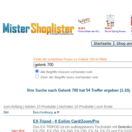
36.99 €
39.00 €
Holzschlitten der Kla..
Secret Spring Kissen ..
Finde die schärfsten Preise zu Gelenk 700 im Web!
Alle Begriffe müssen vorhanden sein
Einer der Begriffe muss morhanden sein
Ihre Suche nach
Gelenk 700
hat 54 Treffer ergeben (1-10).
zum Anfang | letzten 10 Produkte |
nächsten 10 Produkte
|
zum Ende
Bild
Beschreibung
EX-Tripod - f/ Exilim Card/Zoom/Pro
Das EX-TRIPOD ist ein aufklappbares Tischstativ mit
Gelenk
k
EX-Z55, EX-Z50, EX-Z40, EX-Z30, EX-Z4, EX-Z3 und EX-S100