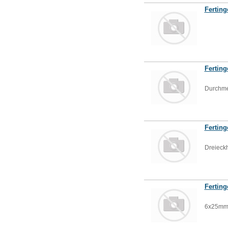
Ferting
Ferting
Durchm
Ferting
Dreieck
Ferting
6x25m