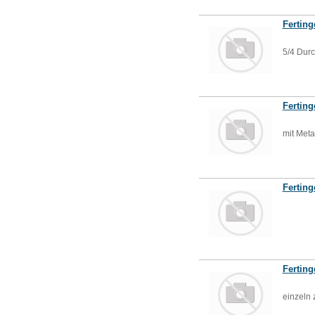
Ferting
5/4 Dur
Ferting
mit Metal
Ferting
Fertin
einzeln