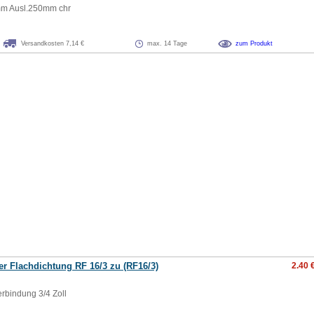
m Ausl.250mm chr
Versandkosten 7,14 €
max. 14 Tage
zum Produkt
er Flachdichtung RF 16/3 zu (RF16/3)
2.40 
rbindung 3/4 Zoll