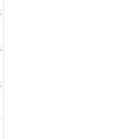
€
*
€
*
€
*