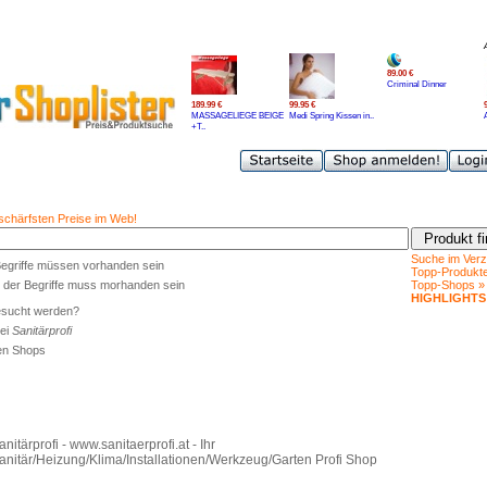
89.00 €
Criminal Dinner
189.99 €
99.95 €
MASSAGELIEGE BEIGE
Medi Spring Kissen in..
+T..
 schärfsten Preise im Web!
Suche im Verz
Begriffe müssen vorhanden sein
Topp-Produkt
 der Begriffe muss morhanden sein
Topp-Shops »
HIGHLIGHTS
esucht werden?
ei
Sanitärprofi
len Shops
anitärprofi - www.sanitaerprofi.at - Ihr
anitär/Heizung/Klima/Installationen/Werkzeug/Garten Profi Shop