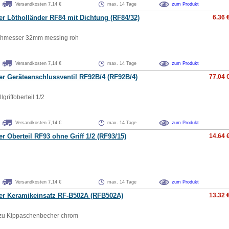
Versandkosten 7,14 €
max. 14 Tage
zum Produkt
er Lötholländer RF84 mit Dichtung (RF84/32)
6.36 
chmesser 32mm messing roh
Versandkosten 7,14 €
max. 14 Tage
zum Produkt
er Geräteanschlussventil RF92B/4 (RF92B/4)
77.04 
lgriffoberteil 1/2
Versandkosten 7,14 €
max. 14 Tage
zum Produkt
er Oberteil RF93 ohne Griff 1/2 (RF93/15)
14.64 
Versandkosten 7,14 €
max. 14 Tage
zum Produkt
ger Keramikeinsatz RF-B502A (RFB502A)
13.32 
 zu Kippaschenbecher chrom