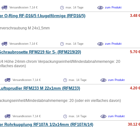
Versandkosten 7,14 €
max. 14 Tage
zum Produkt
er O-Ring RF-D16/5 f.kugelförmige (RFD16/5)
3.48 
urverschraubung M 24x1,5mm
Versandkosten 7,14 €
max. 14 Tage
zum Produkt
Schraubrosette RFM219 für S- (RFM219/20)
5.70 
3/4 Höhe 24mm chrom Verpackungseinheit/Mindestabnahmemenge: 20
ielfaches davon)
Versandkosten 7,14 €
max. 14 Tage
zum Produkt
 Luftsprudler RFM233 M 22x1mm (RFM233)
4.20 
ckungseinheit/Mindestabnahmemenge: 20 (oder ein vielfaches davon)
Versandkosten 7,14 €
max. 14 Tage
zum Produkt
ger Rohrkupplung RF107A 1/2x14mm (RF107A/14)
30.12 