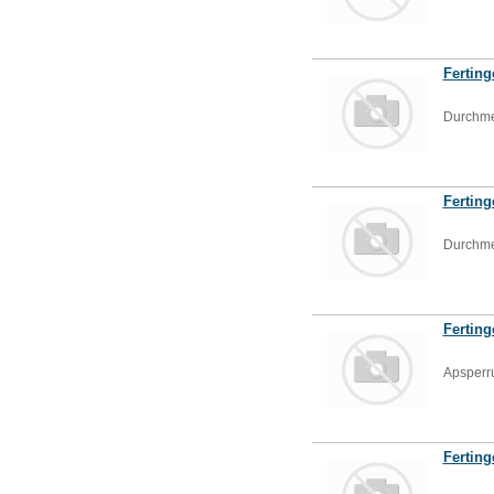
Ferting
Durchm
Ferting
Durchm
Fertin
Apsperr
Ferting