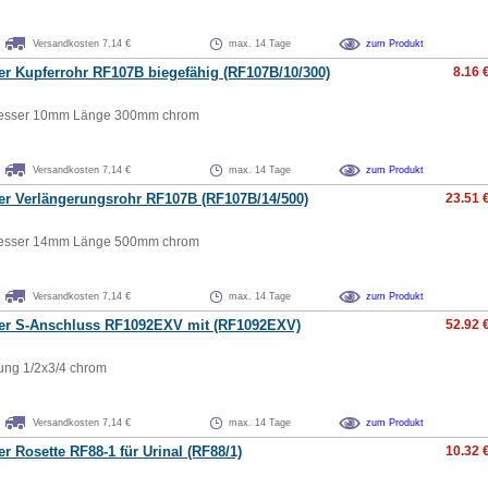
Versandkosten 7,14 €
max. 14 Tage
zum Produkt
er Kupferrohr RF107B biegefähig (RF107B/10/300)
8.16 
esser 10mm Länge 300mm chrom
Versandkosten 7,14 €
max. 14 Tage
zum Produkt
er Verlängerungsrohr RF107B (RF107B/14/500)
23.51 
esser 14mm Länge 500mm chrom
Versandkosten 7,14 €
max. 14 Tage
zum Produkt
ger S-Anschluss RF1092EXV mit (RF1092EXV)
52.92 
ung 1/2x3/4 chrom
Versandkosten 7,14 €
max. 14 Tage
zum Produkt
er Rosette RF88-1 für Urinal (RF88/1)
10.32 