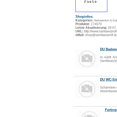
Shopinfos:
Kategorien:
Heimwerker & Gar
Produkte:
174070
Letzte Akualisierung:
28.07
URL:
http://www.sanitaerprofi
eMail:
shop@sanitaerprofi.at
DU Badewa
m. nahtl. A
Sanitäracry
DU WC-Sit
Scharniere 
Absenkautom
Ferting