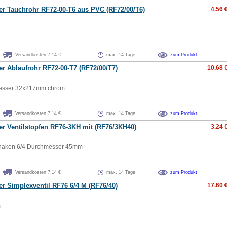
er Tauchrohr RF72-00-T6 aus PVC (RF72/00/T6)
4.56 
Versandkosten 7,14 €
max. 14 Tage
zum Produkt
er Ablaufrohr RF72-00-T7 (RF72/00/T7)
10.68 
esser 32x217mm chrom
Versandkosten 7,14 €
max. 14 Tage
zum Produkt
er Ventilstopfen RF76-3KH mit (RF76/3KH40)
3.24 
haken 6/4 Durchmesser 45mm
Versandkosten 7,14 €
max. 14 Tage
zum Produkt
er Simplexventil RF76 6/4 M (RF76/40)
17.60 
m