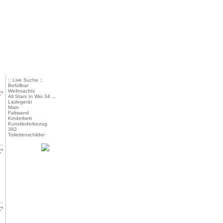
:: Live Suche ::
Befüllbar
Weihnachts
€
*
All Stars In Wei 34 ...
Ladegerät
Main
Faltwand
Kinderbett
Kunstlederbezug
382
Toilettenschilder
€
*
€
*