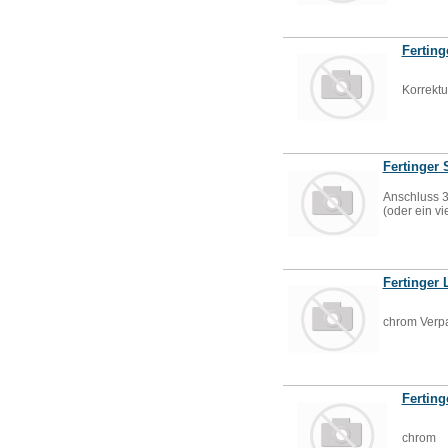
Ferting
Korrekt
Fertinger 
Anschluss 
(oder ein v
Fertinger
chrom Verpa
Fertin
chrom