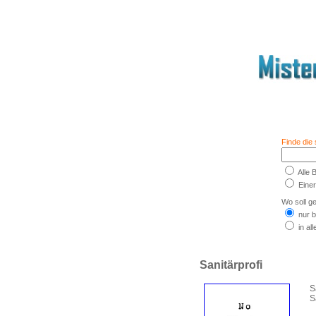
Finde die
Alle 
Einer
Wo soll g
nur b
in al
Sanitärprofi
S
S