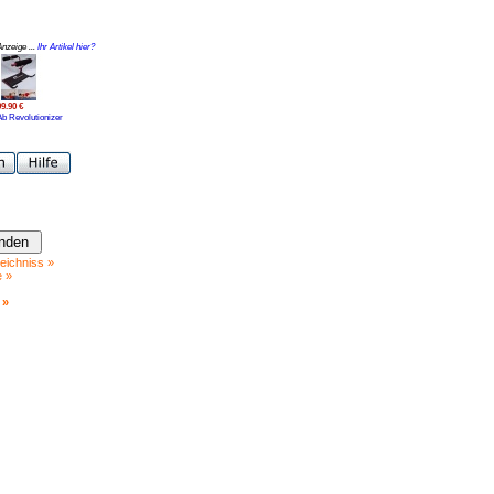
Anzeige ...
Ihr Artikel hier?
99.90 €
Ab Revolutionizer
eichniss »
e »
 »