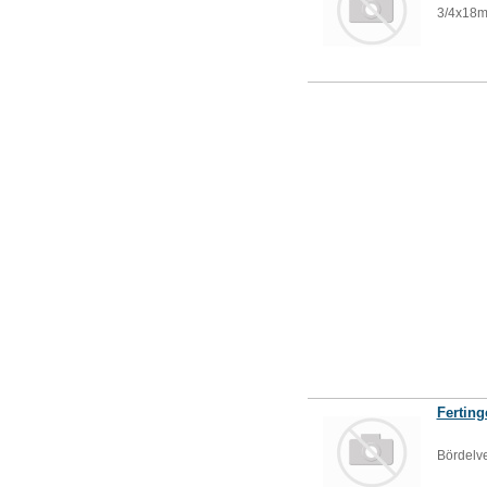
3/4x18m
Ferting
Bördelve