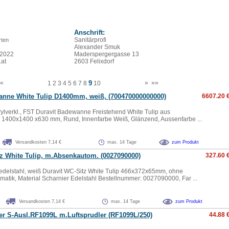
Anschrift:
Sanitärprofi
ten
Alexander Smuk
.2022
Maderspergergasse 13
.at
2603 Felixdorf
«
9
»
»»
1
2
3
4
5
6
7
8
10
nne White Tulip D1400mm, weiß, (700470000000000)
6607.20 
crylverkl., FST Duravit Badewanne Freistehend White Tulip aus
l 1400x1400 x630 mm, Rund, Innenfarbe Weiß, Glänzend, Aussenfarbe ...
Versandkosten 7,14 €
max. 14 Tage
zum Produkt
z White Tulip, m.Absenkautom. (0027090000)
327.60 
edelstahl, weiß Duravit WC-Sitz White Tulip 466x372x65mm, ohne
atik, Material Scharnier Edelstahl Bestellnummer: 0027090000, Far ...
Versandkosten 7,14 €
max. 14 Tage
zum Produkt
er S-Ausl.RF1099L m.Luftsprudler (RF1099L/250)
44.88 