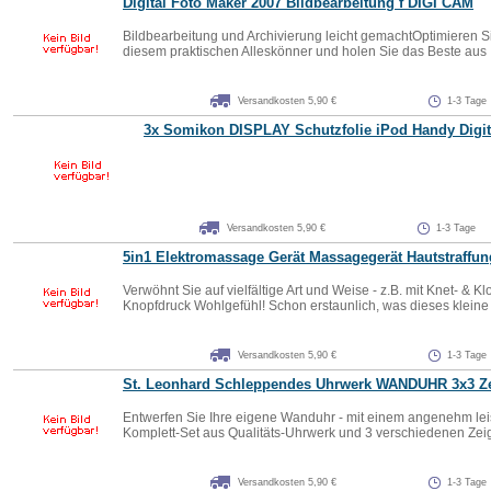
Digital Foto Maker 2007 Bildbearbeitung f DIGI CAM
Bildbearbeitung und Archivierung leicht gemachtOptimieren Sie
diesem praktischen Alleskönner und holen Sie das Beste aus Ih
Versandkosten 5,90 €
1-3 Tage
3x Somikon DISPLAY Schutzfolie iPod Handy Digi
Versandkosten 5,90 €
1-3 Tage
5in1 Elektromassage Gerät Massagegerät Hautstraffu
Verwöhnt Sie auf vielfältige Art und Weise - z.B. mit Knet- & 
Knopfdruck Wohlgefühl! Schon erstaunlich, was dieses kleine 
Versandkosten 5,90 €
1-3 Tage
St. Leonhard Schleppendes Uhrwerk WANDUHR 3x3 Ze
Entwerfen Sie Ihre eigene Wanduhr - mit einem angenehm le
Komplett-Set aus Qualitäts-Uhrwerk und 3 verschiedenen Zeige
Versandkosten 5,90 €
1-3 Tage