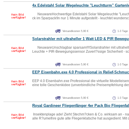
4x Edelstahl Solar Wegeleuchte "Leuchtturm" Gartenl
NeuwareHochwertige Edelstahl Solar Wegeleuchte "Leuchttu
ck im Sparpack!In nur 1 Minute aufgestellt - leuchtet wundersc
Versandkosten 5,90 €
1-3 Tage
Solarstrahler mit ultraheller 1 Watt LED & PIR Beweg
NeuwareUnschlagbar sparsam!!!!Solarstrahler mit ultrahel
Leuchte + PIR-Bewegungssensor Zuverl?ssige Sicherheit - scha
Versandkosten 5,90 €
1-3 Tage
EEP Eisenbahn.exe 4.0 Professional in Relief-Schmu
EEP 4.0 Eisenbahn.exe Professional die virtuelle Modelleise
eine tolle Geschenkidee (unverbindliche Preisempfehlung des H
Versandkosten 5,90 €
1-3 Tage
Royal Gardineer Fliegenfänger 4er Pack Bio Fliegenfal
Insektenplage ade! Zieht Stechm?cken & Co. wirksam an - nat?r
alle R?umeIhre gute alte Fliegenklatsche hat ausgedient. Mit di