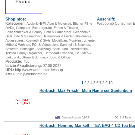
Shopinfos:
Anschrift:
Kategorien:
,
,
Webbomb Consumer El
Audio & Hi-Fi
Auto & Motorrad
Bücher Filme
,
,
,
,
DVDs
Computer
Elektrogeräte
Essen & Trinken
,
,
,
Feinschmecker & Beauty
Foto & Camcorder
Geschenke
,
,
Heilkunde & Gesundheit
Heimwerker & Garten
Kleidung &
,
,
,
,
Accessoires
Kosmetik & Style
Modellbau
Musikinstrumente
,
,
,
Möbel & Wohnen
PC- & Videospiele
Sammeln & Seltenes
,
,
,
,
Software
Sonstiges
Spielzeug
Sport- und Freizeitartikel
,
,
Telefon Handy Organizer
Tierbedarf-Pflanzen
TV, Video &
,
,
Elektronik
Uhren & Schmuck
Büro & Office
Produkte:
756
Letzte Akualisierung:
07.08.2022
URL:
http://www.webbomb.de/shop
eMail:
info@webbomb.de
1
2
3
4
5
6
7
8
9
10
Hörbuch: Max Frisch - Mein Name sei Gantenbein
Versandkosten 5,90 €
1-3 Tage
Hörbuch: Henning Mankell - TEA-BAG 4 CD Tea Ba