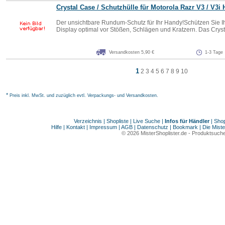
Crystal Case / Schutzhülle für Motorola Razr V3 / V3i
Der unsichtbare Rundum-Schutz für Ihr Handy!Schützen Sie I
Display optimal vor Stößen, Schlägen und Kratzern. Das Crysta
Versandkosten 5,90 €
1-3 Tage
1
2
3
4
5
6
7
8
9
10
*
Preis inkl. MwSt. und zuzüglich evtl. Verpackungs- und Versandkosten.
Verzeichnis
|
Shopliste
|
Live Suche
|
Infos für Händler
|
Shop
Hilfe
|
Kontakt
|
Impressum
|
AGB
|
Datenschutz
|
Bookmark
|
Die Miste
© 2026
MisterShoplister.de
-
Produktsuche