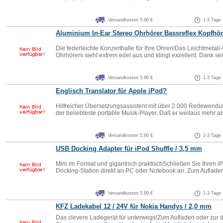
Versandkosten 5,90 €
1-3 Tage
Aluminium In-Ear Stereo Ohrhörer Bassreflex Kopfhör
Die federleichte Konzerthalle für Ihre Ohren!Das Leichtmetall
Ohrhörers sieht extrem edel aus und klingt exzellent. Dank sei
Versandkosten 5,90 €
1-3 Tage
Englisch Translator für Apple iPod?
Hilfreicher Übersetzungsassistent mit über 2.000 Redewendu
der beliebteste portable Musik-Player. Daß er weitaus mehr als
Versandkosten 5,90 €
1-3 Tage
USB Docking Adapter für iPod Shuffle / 3,5 mm
Mini im Format und gigantisch praktischSchließen Sie Ihren i
Docking-Station direkt an PC oder Notebook an. Zum Aufladen 
Versandkosten 5,90 €
1-3 Tage
KFZ Ladekabel 12 / 24V für Nokia Handys / 2,0 mm
Das clevere Ladegerät für unterwegs!Zum Aufladen oder zur d