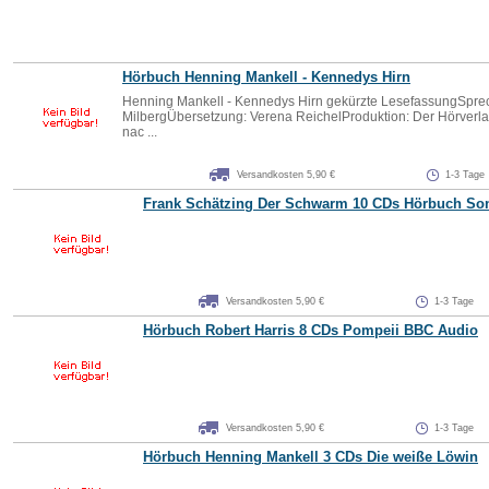
Hörbuch Henning Mankell - Kennedys Hirn
Henning Mankell - Kennedys Hirn gekürzte LesefassungSprec
MilbergÜbersetzung: Verena ReichelProduktion: Der Hörverla
nac ...
Versandkosten 5,90 €
1-3 Tage
Frank Schätzing Der Schwarm 10 CDs Hörbuch So
Versandkosten 5,90 €
1-3 Tage
Hörbuch Robert Harris 8 CDs Pompeii BBC Audio
Versandkosten 5,90 €
1-3 Tage
Hörbuch Henning Mankell 3 CDs Die weiße Löwin