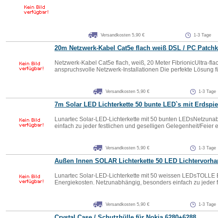
Versandkosten 5,90 €
1-3 Tage
20m Netzwerk-Kabel Cat5e flach weiß DSL / PC Patch
Netzwerk-Kabel Cat5e flach, weiß, 20 Meter FibrionicUltra-flac
anspruchsvolle Netzwerk-Installationen Die perfekte Lösung für
Versandkosten 5,90 €
1-3 Tage
7m Solar LED Lichterkette 50 bunte LED`s mit Erdspi
Lunartec Solar-LED-Lichterkette mit 50 bunten LEDsNetzuna
einfach zu jeder festlichen und geselligen Gelegenheit/Feier e
Versandkosten 5,90 €
1-3 Tage
Außen Innen SOLAR Lichterkette 50 LED Lichtervorha
Lunartec Solar-LED-Lichterkette mit 50 weissen LEDsTOLLE
Energiekosten. Netzunabhängig, besonders einfach zu jeder fe
Versandkosten 5,90 €
1-3 Tage
Crystal Case / Schutzhülle für Nokia 6280+6288