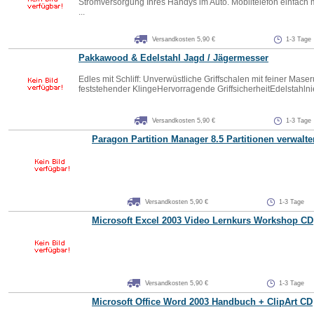
Stromversorgung Ihres Handys im Auto. Mobiltelefon einfach 
...
Versandkosten 5,90 €
1-3 Tage
Pakkawood & Edelstahl Jagd / Jägermesser
Edles mit Schliff: Unverwüstliche Griffschalen mit feiner Ma
feststehender KlingeHervorragende GriffsicherheitEdelstahlnie
Versandkosten 5,90 €
1-3 Tage
Paragon Partition Manager 8.5 Partitionen verwalte
Versandkosten 5,90 €
1-3 Tage
Microsoft Excel 2003 Video Lernkurs Workshop CD
Versandkosten 5,90 €
1-3 Tage
Microsoft Office Word 2003 Handbuch + ClipArt CD