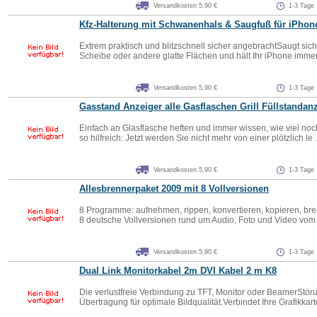
Versandkosten 5,90 €
1-3 Tage
Kfz-Halterung mit Schwanenhals & Saugfuß für iPho
Extrem praktisch und blitzschnell sicher angebrachtSaugt sic
Scheibe oder andere glatte Flächen und hält Ihr iPhone immer i
Versandkosten 5,90 €
1-3 Tage
Gasstand Anzeiger alle Gasflaschen Grill Füllstandan
Einfach an Glasflasche heften und immer wissen, wie viel noch
so hilfreich: Jetzt werden Sie nicht mehr von einer plötzlich le .
Versandkosten 5,90 €
1-3 Tage
Allesbrennerpaket 2009 mit 8 Vollversionen
8 Programme: aufnehmen, rippen, konvertieren, kopieren, b
8 deutsche Vollversionen rund um Audio, Foto und Video vom R
Versandkosten 5,90 €
1-3 Tage
Dual Link Monitorkabel 2m DVI Kabel 2 m K8
Die verlustfreie Verbindung zu TFT, Monitor oder BeamerStöru
Übertragung für optimale Bildqualität.Verbindet Ihre Grafikkarte 