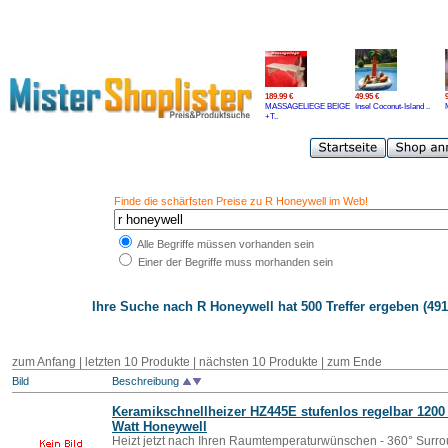
189.99 €
49.95 €
MASSAGELIEGE BEIGE
Insel Coconut-Island ..
+T..
Finde die schärfsten Preise zu R Honeywell im Web!
Alle Begriffe müssen vorhanden sein
Einer der Begriffe muss morhanden sein
Ihre Suche nach
R Honeywell
hat 500 Treffer ergeben (491
zum Anfang
|
letzten 10 Produkte
| nächsten 10 Produkte | zum Ende
Bild
Beschreibung
Keramikschnellheizer HZ445E stufenlos regelbar 1200
Watt
Honeywell
Heizt jetzt nach Ihren Raumtemperaturwünschen - 360° Surro