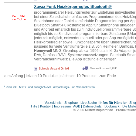
Xavax Funk-Heizkörperregler, Bluetooth®
programmierbarer Heizungsregler zur Erstellung individueller
bei einer Zeitschaltuhr einfaches Programmieren des Heizkörp
Smartphone oder Tablet komfortable Programmierung per Ap
Bluetooth Smart 4.0 kostenlose App für Smartphone und/oder T
und Android erhältlich bis zu 4 individuell programmierbare 
möglich bis zu 8 individuell programmierbare Zeiträume (Url
jederzeit möglich, entweder manuell oder per App ermöglicht
Heizkörperregler sowie Funktionssperre über Kindersicherun
passend für viele Ventilunterteile z.B. von Heimeier, Danfoss,
Honeywell
MNG, Oventrop ab ca. 1996 u.a. inkl. 3x Adapter, j
RAV, Danfoss RAVL Systemvoraussetzungen: Bluetooth Smart 
Verbraucherhinweis: Die App ist zur gleichzeitigen
Versandkosten 6,95€
Schwab Versand GmbH
zum Anfang
|
letzten 10 Produkte
| nächsten 10 Produkte | zum Ende
*
Preis inkl. MwSt. und zuzüglich evtl. Verpackungs- und Versandkosten.
Verzeichnis
|
Shopliste
|
Live Suche
|
Infos für Händler
|
Shop
Hilfe
|
Kontakt
|
Impressum
|
AGB
|
Datenschutz
|
Bookmark
|
Die Miste
© 2026
MisterShoplister.de
-
Produktsuche