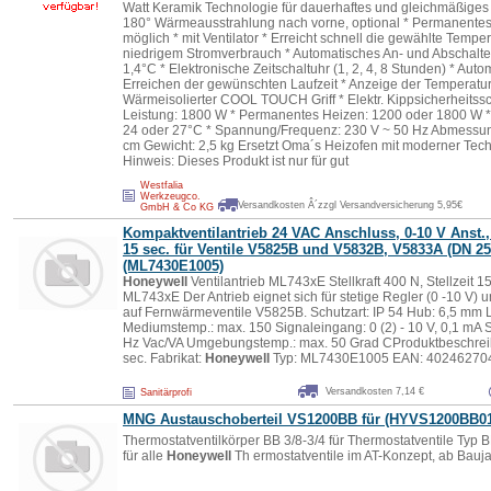
Watt Keramik Technologie für dauerhaftes und gleichmäßiges
180° Wärmeausstrahlung nach vorne, optional * Permanentes 
möglich * mit Ventilator * Erreicht schnell die gewählte Temper
niedrigem Stromverbrauch * Automatisches An- und Abschalt
1,4°C * Elektronische Zeitschaltuhr (1, 2, 4, 8 Stunden) * Aut
Erreichen der gewünschten Laufzeit * Anzeige der Temperatur 
Wärmeisolierter COOL TOUCH Griff * Elektr. Kippsicherheitss
Leistung: 1800 W * Permanentes Heizen: 1200 oder 1800 W * I
24 oder 27°C * Spannung/Frequenz: 230 V ~ 50 Hz Abmessung
cm Gewicht: 2,5 kg Ersetzt Oma´s Heizofen mit moderner Tec
Hinweis: Dieses Produkt ist nur für gut
Westfalia
Werkzeugco.
Versandkosten Â´zzgl Versandversicherung 5,95€
GmbH & Co KG
Kompaktventilantrieb 24 VAC Anschluss, 0-10 V Anst., 
15 sec. für Ventile V5825B und V5832B, V5833A (DN 25
(ML7430E1005)
Honeywell
Ventilantrieb ML743xE Stellkraft 400 N, Stellzeit 1
ML743xE Der Antrieb eignet sich für stetige Regler (0 -10 V) 
auf Fernwärmeventile V5825B. Schutzart: IP 54 Hub: 6,5 mm 
Mediumstemp.: max. 150 Signaleingang: 0 (2) - 10 V, 0,1 mA
Hz Vac/VA Umgebungstemp.: max. 50 Grad CProduktbeschreibung
sec. Fabrikat:
Honeywell
Typ: ML7430E1005 EAN: 40246270
Versandkosten 7,14 €
Sanitärprofi
MNG Austauschoberteil VS1200BB für (HYVS1200BB01
Thermostatventilkörper BB 3/8-3/4 für Thermostatventile Typ B
für alle
Honeywell
Th ermostatventile im AT-Konzept, ab Bau