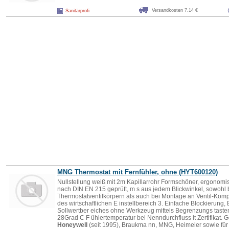
Versandkosten 7,14 €
Sanitärprofi
MNG Thermostat mit Fernfühler, ohne (HYT600120)
Nullstellung weiß mit 2m Kapillarrohr Formschöner, ergonomis
nach DIN EN 215 geprüft, m s aus jedem Blickwinkel, sowohl 
Thermostatventilkörpern als auch bei Montage an Ventil-Kom
des wirtschaftlichen E instellbereich 3. Einfache Blockierun
Sollwertber eiches ohne Werkzeug mittels Begrenzungs tasten
28Grad C F ühlertemperatur bei Nenndurchfluss it Zertifikat. G
Honeywell
(seit 1995), Braukma nn, MNG, Heimeier sowie für 