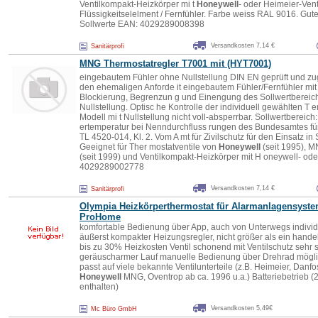
Ventilkompakt-Heizkörper mi t
Honeywell
- oder Heimeier-Vent
Flüssigkeitselelment / Fernfühler. Farbe weiss RAL 9016. Gute
Sollwerte EAN: 4029289008398
Versandkosten 7,14 €
Sanitärprofi
MNG Thermostatregler T7001 mit (HYT7001)
eingebautem Fühler ohne Nullstellung DIN EN geprüft und zugel
den ehemaligen Anforde it eingebautem Fühler/Fernfühler mit 
Blockierung, Begrenzun g und Einengung des Sollwertbereich
Nullstellung. Optisc he Kontrolle der individuell gewählten T
Modell mi t Nullstellung nicht voll-absperrbar. Sollwertbereic
ertemperatur bei Nenndurchfluss rungen des Bundesamtes fü
TL 4520-014, Kl. 2. Vom A mt für Zivilschutz für den Einsatz 
Geeignet für Ther mostatventile von
Honeywell
(seit 1995), M
(seit 1999) und Ventilkompakt-Heizkörper mit H oneywell- ode
4029289002778
Versandkosten 7,14 €
Sanitärprofi
Olympia Heizkörperthermostat für Alarmanlagensyst
ProHome
komfortable Bedienung über App, auch von Unterwegs individ
äußerst kompakter Heizungsregler, nicht größer als ein hande
bis zu 30% Heizkosten Ventil schonend mit Ventilschutz sehr
geräuscharmer Lauf manuelle Bedienung über Drehrad mögl
passt auf viele bekannte Ventilunterteile (z.B. Heimeier, Danfo
Honeywell
MNG, Oventrop ab ca. 1996 u.a.) Batteriebetrieb (
enthalten)
Versandkosten 5,49€
Mc Büro GmbH