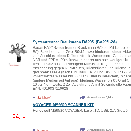
Systemtrenner Braukmann BA295I (BA295I-2A)
Bauart BA 2" Systemtrenner Braukmann BA295I Mit kontrollier
BA). Bestehend aus: Zwei Rückflussverhinderern, einem Abla
zum Anschluss eines Differenzdruck-Manometers. Gehäuse au
NBR und EPDM. Rückflussverhinderer aus hochwertigem Kunst
Ventileinsatz aus hochwertigem Kunststoff. Kugelhähne aus E
Absicherung gegen Rückfließen, Rückdrücken und Rücksauge
gefahrenklasse 4 (nach DIN 1988, Teil 4 und DIN EN 1717). Zu
vollentsalztes Wasser bis 65 Grad C und in Bereichen, in de
(andere Medien auf Anfrage). Medium: Wasser bis 65 Grad C B
10 bar Nennweite: 2 Zoll Ausführung A: mit Gewindetülle Fabri
EAN: 4019837110628
Versandkosten 7,14 €
Sanitärprofi
VOYAGER MS9520 SCANNER KIT
Honeywell
MS9520 VOYAGER, Laser, 1D, USB, 2.7, Grey, 0 -
Versandkosten 6,99 €
Mewano