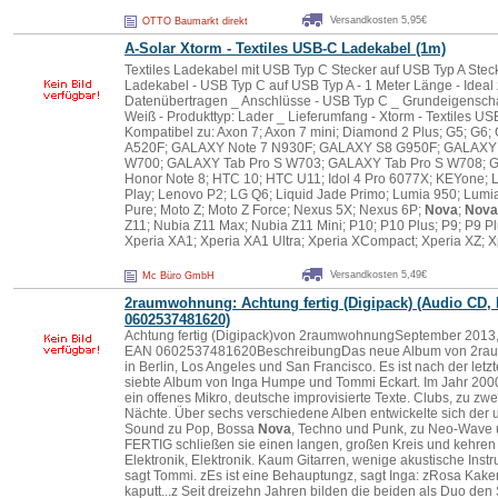
Versandkosten 5,95€
OTTO Baumarkt direkt
A-Solar Xtorm - Textiles USB-C Ladekabel (1m)
Textiles Ladekabel mit USB Typ C Stecker auf USB Typ A Stecker
Ladekabel - USB Typ C auf USB Typ A - 1 Meter Länge - Ideal
Datenübertragen _ Anschlüsse - USB Typ C _ Grundeigenschaft
Weiß - Produkttyp: Lader _ Lieferumfang - Xtorm - Textiles U
Kompatibel zu: Axon 7; Axon 7 mini; Diamond 2 Plus; G5; 
A520F; GALAXY Note 7 N930F; GALAXY S8 G950F; GALAXY 
W700; GALAXY Tab Pro S W703; GALAXY Tab Pro S W708; Gra
Honor Note 8; HTC 10; HTC U11; Idol 4 Pro 6077X; KEYone; 
Play; Lenovo P2; LG Q6; Liquid Jade Primo; Lumia 950; Lumi
Pure; Moto Z; Moto Z Force; Nexus 5X; Nexus 6P;
Nova
;
Nova
Z11; Nubia Z11 Max; Nubia Z11 Mini; P10; P10 Plus; P9; P9 Plu
Xperia XA1; Xperia XA1 Ultra; Xperia XCompact; Xperia XZ; X
Versandkosten 5,49€
Mc Büro GmbH
2raumwohnung: Achtung fertig (Digipack) (Audio CD,
0602537481620)
Achtung fertig (Digipack)von 2raumwohnungSeptember 2013, U
EAN 0602537481620BeschreibungDas neue Album von 2r
in Berlin, Los Angeles und San Francisco. Es ist nach der le
siebte Album von Inga Humpe und Tommi Eckart. Im Jahr 2000 i
ein offenes Mikro, deutsche improvisierte Texte. Clubs, zu zw
Nächte. Über sechs verschiedene Alben entwickelte sich der ur
Sound zu Pop, Bossa
Nova
, Techno und Punk, zu Neo-Wave
FERTIG schließen sie einen langen, großen Kreis und kehren
Elektronik, Elektronik. Kaum Gitarren, wenige akustische Instr
sagt Tommi. zEs ist eine Behauptungz, sagt Inga: zRosa Kake
kaputt...z Seit dreizehn Jahren bilden die beiden als Duo den