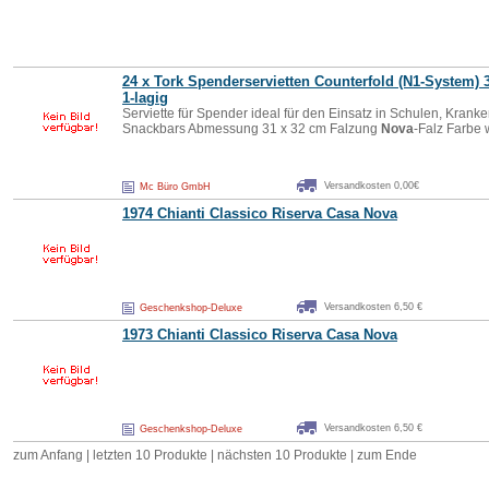
24 x Tork Spenderservietten Counterfold (N1-System)
1-lagig
Serviette für Spender ideal für den Einsatz in Schulen, Kran
Snackbars Abmessung 31 x 32 cm Falzung
Nova
-Falz Farbe 
Versandkosten 0,00€
Mc Büro GmbH
1974 Chianti Classico Riserva Casa
Nova
Versandkosten 6,50 €
Geschenkshop-Deluxe
1973 Chianti Classico Riserva Casa
Nova
Versandkosten 6,50 €
Geschenkshop-Deluxe
zum Anfang
|
letzten 10 Produkte
| nächsten 10 Produkte | zum Ende