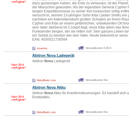
dazu gezwungen haben, die Erde zu verlassen, ist der Planet
der Menschen geworden. Als der legendäre General Cypher Ra
langen Expeditionsreise zu seiner ihm inzwischen völlig entf
versucht er, seinem 13-jährigen Sohn Kitai (Jaden Smith) ein 
nachdem ein Asteroidensturm großen Schaden an ihrem Raums
Cypher und Kitai an einem gefährlichen, unbekannten Ort br
sein Vater sterbend im Cockpit liegt, muss Kitai allein das f
Funksender bergen, der sie retten soll. Sein ganzes Leben la
ein Soldat zu werden wie sein Vater. Heute bekommt er sein
EAN: 4030521730564
Versandkosten 0,00 €
smartvie
Abitron
Nova
Ladegerät
Abitron
Nova
Ladegerät
Versandkosten frei
AkkuMarkt.com
Abitron
Nova
Akku
Abitron
Nova
Akku für Kranfernsteuerungen. Es handelt sich
Ersatzakku.
Versandkosten frei
AkkuMarkt.com