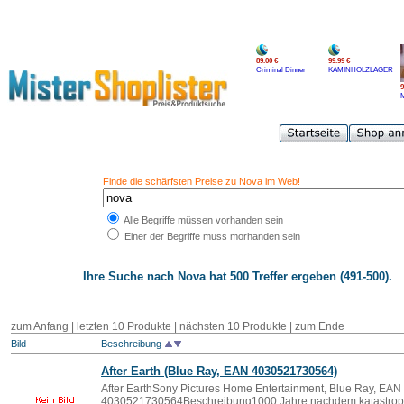
89.00 €
99.99 €
Criminal Dinner
KAMINHOLZLAGER
9
M
Finde die schärfsten Preise zu Nova im Web!
Alle Begriffe müssen vorhanden sein
Einer der Begriffe muss morhanden sein
Ihre Suche nach
Nova
hat 500 Treffer ergeben (491-500).
zum Anfang
|
letzten 10 Produkte
| nächsten 10 Produkte | zum Ende
Bild
Beschreibung
After Earth (Blue Ray, EAN 4030521730564)
After EarthSony Pictures Home Entertainment, Blue Ray, EAN
4030521730564Beschreibung1000 Jahre nachdem katastropha