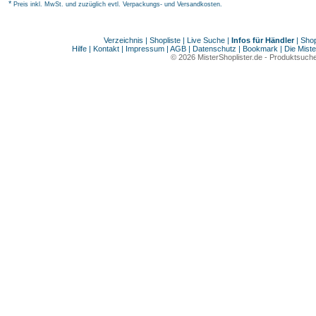
*
Preis inkl. MwSt. und zuzüglich evtl. Verpackungs- und Versandkosten.
Verzeichnis
|
Shopliste
|
Live Suche
|
Infos für Händler
|
Shop
Hilfe
|
Kontakt
|
Impressum
|
AGB
|
Datenschutz
|
Bookmark
|
Die Miste
© 2026
MisterShoplister.de
-
Produktsuche