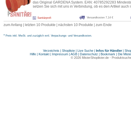
das Original GARDENA System. EAN: 40785292283 Mindesta
setzen Sie sich mit uns in Verbindung, ob es den Artikel auch 
Versandkosten 7,14 €
Sanitärprofi
zum Anfang
|
letzten 10 Produkte
|
nächsten 10 Produkte
|
zum Ende
*
Preis inkl. MwSt. und zuzüglich evtl. Verpackungs- und Versandkosten.
Verzeichnis
|
Shopliste
|
Live Suche
|
Infos für Händler
|
Shop
Hilfe
|
Kontakt
|
Impressum
|
AGB
|
Datenschutz
|
Bookmark
|
Die Miste
© 2026
MisterShoplister.de
-
Produktsuche