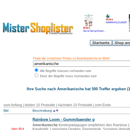
99.99 €
KAMINHOLZLAGER
39.00 €
4
Secret Spring Kissen ..
I
Finde die schärfsten Preise zu Amerikanische im Web!
Alle Begriffe müssen vorhanden sein
Einer der Begriffe muss morhanden sein
Ihre Suche nach
Amerikanische
hat 500 Treffer ergeben (1
zum Anfang
|
letzten 10 Produkte
|
nächsten 10 Produkte
|
zum Ende
Bild
Beschreibung
Rainbow Loom - Gummibaender g
Amerikanische
Kinderpädagogen empfehlen den Rainbow L
Kreativität, Logischem Denken, Feinmotorik, Sozialem Verhal