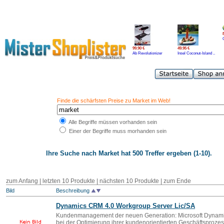
99.90 €
49.95 €
Ab Revolutionizer
Insel Coconut-Island ..
Finde die schärfsten Preise zu Market im Web!
Alle Begriffe müssen vorhanden sein
Einer der Begriffe muss morhanden sein
Ihre Suche nach
Market
hat 500 Treffer ergeben (1-10).
zum Anfang | letzten 10 Produkte |
nächsten 10 Produkte
|
zum Ende
Bild
Beschreibung
Dynamics CRM 4.0 Workgroup Server Lic/SA
Kundenmanagement der neuen Generation: Microsoft Dynami
bei der Optimierung ihrer kundenorientierten Geschäftsproze