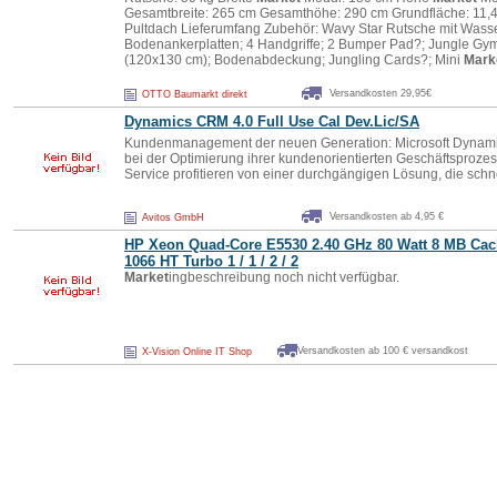
Gesamtbreite: 265 cm Gesamthöhe: 290 cm Grundfläche: 11
Pultdach Lieferumfang Zubehör: Wavy Star Rutsche mit Wass
Bodenankerplatten; 4 Handgriffe; 2 Bumper Pad?; Jungle G
(120x130 cm); Bodenabdeckung; Jungling Cards?; Mini
Mark
Versandkosten 29,95€
OTTO Baumarkt direkt
Dynamics CRM 4.0 Full Use Cal Dev.Lic/SA
Kundenmanagement der neuen Generation: Microsoft Dynami
bei der Optimierung ihrer kundenorientierten Geschäftsproze
Service profitieren von einer durchgängigen Lösung, die schnel
Versandkosten ab 4,95 €
Avitos GmbH
HP Xeon Quad-Core E5530 2.40 GHz 80 Watt 8 MB Ca
1066 HT Turbo 1 / 1 / 2 / 2
Market
ingbeschreibung noch nicht verfügbar.
Versandkosten ab 100 € versandkost
X-Vision Online IT Shop