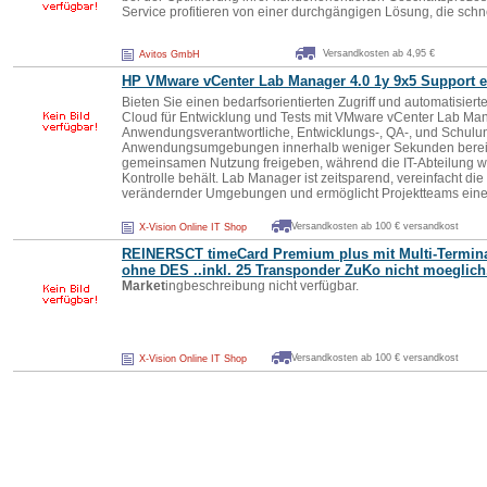
Service profitieren von einer durchgängigen Lösung, die schnel
Versandkosten ab 4,95 €
Avitos GmbH
HP VMware vCenter Lab Manager 4.0 1y 9x5 Support 
Bieten Sie einen bedarfsorientierten Zugriff und automatisie
Cloud für Entwicklung und Tests mit VMware vCenter Lab Ma
Anwendungsverantwortliche, Entwicklungs-, QA-, und Schulu
Anwendungsumgebungen innerhalb weniger Sekunden bereitst
gemeinsamen Nutzung freigeben, während die IT-Abteilung wei
Kontrolle behält. Lab Manager ist zeitsparend, vereinfacht die
verändernder Umgebungen und ermöglicht Projektteams eine 
Versandkosten ab 100 € versandkost
X-Vision Online IT Shop
REINERSCT timeCard Premium plus mit Multi-Termina
ohne DES ..inkl. 25 Transponder ZuKo nicht moeglich
Market
ingbeschreibung nicht verfügbar.
Versandkosten ab 100 € versandkost
X-Vision Online IT Shop