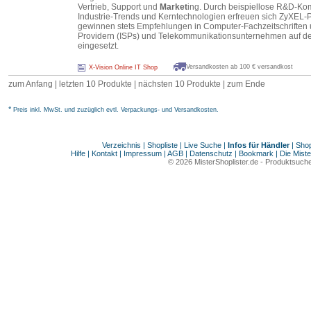
Vertrieb, Support und
Market
ing. Durch beispiellose R&D-Komp
Industrie-Trends und Kerntechnologien erfreuen sich ZyXEL-Pr
gewinnen stets Empfehlungen in Computer-Fachzeitschriften 
Providern (ISPs) und Telekommunikationsunternehmen auf de
eingesetzt.
Versandkosten ab 100 € versandkost
X-Vision Online IT Shop
zum Anfang | letzten 10 Produkte |
nächsten 10 Produkte
|
zum Ende
*
Preis inkl. MwSt. und zuzüglich evtl. Verpackungs- und Versandkosten.
Verzeichnis
|
Shopliste
|
Live Suche
|
Infos für Händler
|
Shop
Hilfe
|
Kontakt
|
Impressum
|
AGB
|
Datenschutz
|
Bookmark
|
Die Miste
© 2026
MisterShoplister.de
-
Produktsuche