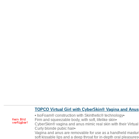
TOPCO Virtual Girl with CyberSkin® Vagina and Anus
• IsoFoam® construction with Skinthetic® technology•
Firm and squeezable body, with soft, lifelike skin•
CyberSkin® vagina and anus mimic real skin with their Virtual
Curly blonde pubic hair•
Vagina and anus are removable for use as a handheld masturba
soft kissable lips and a deep throat for in-depth oral pleasures