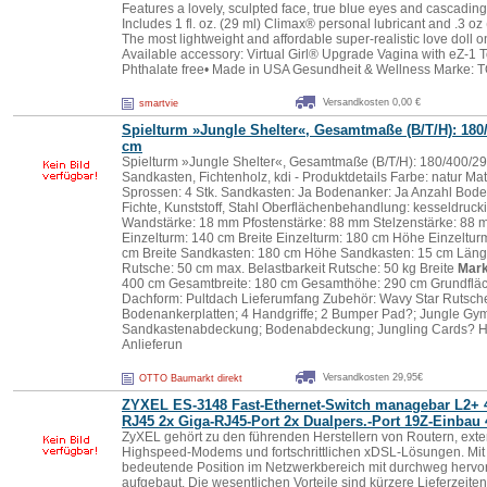
Features a lovely, sculpted face, true blue eyes and cascading
Includes 1 fl. oz. (29 ml) Climax® personal lubricant and .3 
The most lightweight and affordable super-realistic love doll 
Available accessory: Virtual Girl® Upgrade Vagina with eZ-1 
Phthalate free• Made in USA Gesundheit & Wellness Marke:
Versandkosten 0,00 €
smartvie
Spielturm »Jungle Shelter«, Gesamtmaße (B/T/H): 180
cm
Spielturm »Jungle Shelter«, Gesamtmaße (B/T/H): 180/400/29
Sandkasten, Fichtenholz, kdi - Produktdetails Farbe: natur Mat
Sprossen: 4 Stk. Sandkasten: Ja Bodenanker: Ja Anzahl Bodena
Fichte, Kunststoff, Stahl Oberflächenbehandlung: kesseldruc
Wandstärke: 18 mm Pfostenstärke: 88 mm Stelzenstärke: 88
Einzelturm: 140 cm Breite Einzelturm: 180 cm Höhe Einzeltu
cm Breite Sandkasten: 180 cm Höhe Sandkasten: 15 cm Läng
Rutsche: 50 cm max. Belastbarkeit Rutsche: 50 kg Breite
Mark
400 cm Gesamtbreite: 180 cm Gesamthöhe: 290 cm Grundflä
Dachform: Pultdach Lieferumfang Zubehör: Wavy Star Rutsch
Bodenankerplatten; 4 Handgriffe; 2 Bumper Pad?; Jungle Gy
Sandkastenabdeckung; Bodenabdeckung; Jungling Cards? Hi
Anlieferun
Versandkosten 29,95€
OTTO Baumarkt direkt
ZYXEL ES-3148 Fast-Ethernet-Switch managebar L2+ 
RJ45 2x Giga-RJ45-Port 2x Dualpers.-Port 19Z-Einbau
ZyXEL gehört zu den führenden Herstellern von Routern, ext
Highspeed-Modems und fortschrittlichen xDSL-Lösungen. Mit d
bedeutende Position im Netzwerkbereich mit durchweg herv
aufgebaut. Die wesentlichen Vorteile sind kürzere Lieferzeite