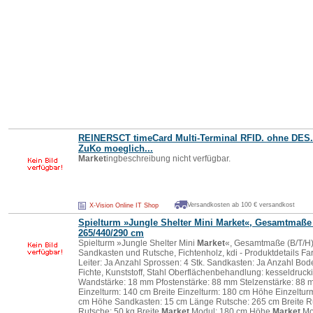
REINERSCT timeCard Multi-Terminal RFID. ohne DES.
ZuKo moeglich...
Market
ingbeschreibung nicht verfügbar.
Versandkosten ab 100 € versandkost
X-Vision Online IT Shop
Spielturm »Jungle Shelter Mini
Market
«, Gesamtmaße 
265/440/290 cm
Spielturm »Jungle Shelter Mini
Market
«, Gesamtmaße (B/T/H)
Sandkasten und Rutsche, Fichtenholz, kdi - Produktdetails Far
Leiter: Ja Anzahl Sprossen: 4 Stk. Sandkasten: Ja Anzahl Bode
Fichte, Kunststoff, Stahl Oberflächenbehandlung: kesseldruc
Wandstärke: 18 mm Pfostenstärke: 88 mm Stelzenstärke: 88
Einzelturm: 140 cm Breite Einzelturm: 180 cm Höhe Einzeltu
cm Höhe Sandkasten: 15 cm Länge Rutsche: 265 cm Breite Ru
Rutsche: 50 kg Breite
Market
Modul: 180 cm Höhe
Market
Mod