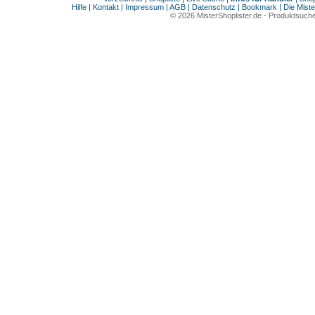
Hilfe
|
Kontakt
|
Impressum
|
AGB
|
Datenschutz
|
Bookmark
|
Die Miste
© 2026
MisterShoplister.de
-
Produktsuche