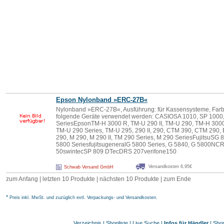
Epson Nylonband »ERC-27B«
Nylonband »ERC-27B«, Ausführung: für Kassensysteme, Farbe:
folgende Geräte verwendet werden: CASIOSA 1010, SP 1000,
SeriesEpsonTM-H 3000 R, TM-U 290 II, TM-U 290, TM-H 3000,
TM-U 290 Series, TM-U 295, 290 II, 290, CTM 390, CTM 290, 
290, M 290, M 290 II, TM 290 Series, M 290 SeriesFujitsuSG 
5800 SeriesfujitsugeneralG 5800 Series, G 5840, G 5800NC
50swintecSP 809 DTecDRS 207verifone150
Versandkosten 6,95€
Schwab Versand GmbH
zum Anfang | letzten 10 Produkte | nächsten 10 Produkte | zum Ende
*
Preis inkl. MwSt. und zuzüglich evtl. Verpackungs- und Versandkosten.
Verzeichnis
|
Shopliste
|
Live Suche
|
Infos für Händler
|
Shop