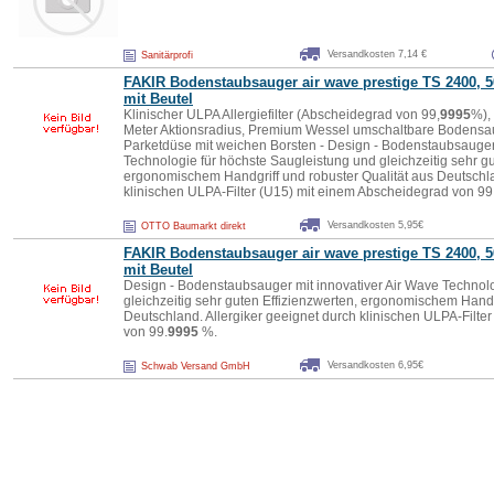
Versandkosten 7,14 €
Sanitärprofi
FAKIR Bodenstaubsauger air wave prestige TS 2400, 5
mit Beutel
Klinischer ULPA Allergiefilter (Abscheidegrad von 99,
9995
%),
Meter Aktionsradius, Premium Wessel umschaltbare Bodens
Parketdüse mit weichen Borsten - Design - Bodenstaubsauger 
Technologie für höchste Saugleistung und gleichzeitig sehr gu
ergonomischem Handgriff und robuster Qualität aus Deutschla
klinischen ULPA-Filter (U15) mit einem Abscheidegrad von 99
Versandkosten 5,95€
OTTO Baumarkt direkt
FAKIR Bodenstaubsauger air wave prestige TS 2400, 5
mit Beutel
Design - Bodenstaubsauger mit innovativer Air Wave Technolo
gleichzeitig sehr guten Effizienzwerten, ergonomischem Handg
Deutschland. Allergiker geeignet durch klinischen ULPA-Filte
von 99.
9995
%.
Versandkosten 6,95€
Schwab Versand GmbH