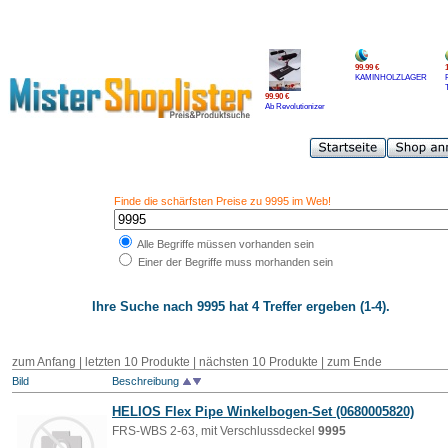
99.99 €
KAMINHOLZLAGER
99.90 €
Ab Revolutionizer
Finde die schärfsten Preise zu 9995 im Web!
Alle Begriffe müssen vorhanden sein
Einer der Begriffe muss morhanden sein
Ihre Suche nach
9995
hat 4 Treffer ergeben (1-4).
zum Anfang | letzten 10 Produkte | nächsten 10 Produkte | zum Ende
Bild
Beschreibung
HELIOS Flex Pipe Winkelbogen-Set (0680005820)
FRS-WBS 2-63, mit Verschlussdeckel
9995