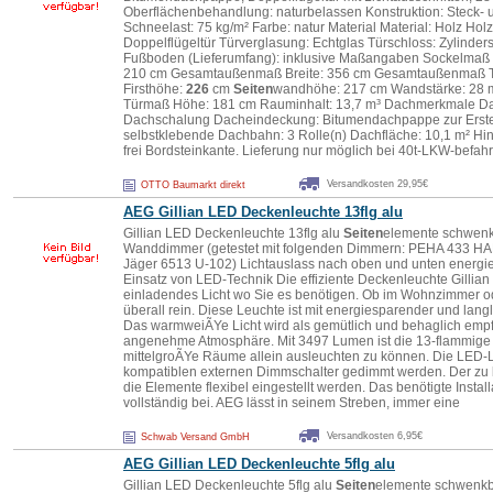
Oberflächenbehandlung: naturbelassen Konstruktion: Steck-
Schneelast: 75 kg/m² Farbe: natur Material Material: Holz Holza
Doppelflügeltür Türverglasung: Echtglas Türschloss: Zylinder
Fußboden (Lieferumfang): inklusive Maßangaben Sockelmaß B
210 cm Gesamtaußenmaß Breite: 356 cm Gesamtaußenmaß Tie
Firsthöhe:
226
cm
Seiten
wandhöhe: 217 cm Wandstärke: 28 
Türmaß Höhe: 181 cm Rauminhalt: 13,7 m³ Dachmerkmale Da
Dachschalung Dacheindeckung: Bitumendachpappe zur Erst
selbstklebende Dachbahn: 3 Rolle(n) Dachfläche: 10,1 m² Hin
frei Bordsteinkante. Lieferung nur möglich bei 40t-LKW-befahr
Versandkosten 29,95€
OTTO Baumarkt direkt
AEG Gillian LED Deckenleuchte 13flg alu
Gillian LED Deckenleuchte 13flg alu
Seiten
elemente schwenk
Wanddimmer (getestet mit folgenden Dimmern: PEHA 433 H
Jäger 6513 U-102) Lichtauslass nach oben und unten energi
Einsatz von LED-Technik Die effiziente Deckenleuchte Gillian
einladendes Licht wo Sie es benötigen. Ob im Wohnzimmer ode
überall rein. Diese Leuchte ist mit energiesparender und lang
Das warmweiÃYe Licht wird als gemütlich und behaglich empfu
angenehme Atmosphäre. Mit 3497 Lumen ist die 13-flammige
mittelgroÃYe Räume allein ausleuchten zu können. Die LED-
kompatiblen externen Dimmschalter gedimmt werden. Der zu
die Elemente flexibel eingestellt werden. Das benötigte Install
vollständig bei. AEG lässt in seinem Streben, immer eine
Versandkosten 6,95€
Schwab Versand GmbH
AEG Gillian LED Deckenleuchte 5flg alu
Gillian LED Deckenleuchte 5flg alu
Seiten
elemente schwenkb