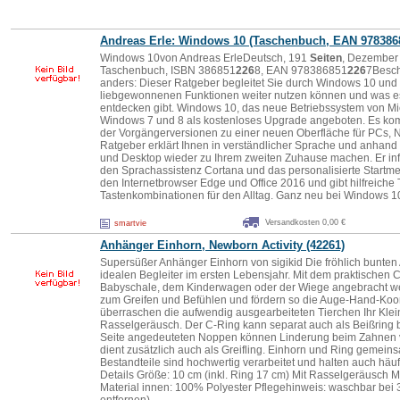
Andreas Erle: Windows 10 (Taschenbuch, EAN 978386
Windows 10von Andreas ErleDeutsch, 191
Seiten
, Dezember 
Taschenbuch, ISBN 386851
226
8, EAN 978386851
226
7Besch
anders: Dieser Ratgeber begleitet Sie durch Windows 10 und z
liebgewonnenen Funktionen weiter nutzen können und was e
entdecken gibt. Windows 10, das neue Betriebssystem von Micr
Windows 7 und 8 als kostenloses Upgrade angeboten. Es ko
der Vorgängerversionen zu einer neuen Oberfläche für PCs, 
Ratgeber erklärt Ihnen in verständlicher Sprache und anhand 
und Desktop wieder zu Ihrem zweiten Zuhause machen. Er inf
den Sprachassistenz Cortana und das personalisierte Start
den Internetbrowser Edge und Office 2016 und gibt hilfreiche 
Tastenkombinationen für den Alltag. Ganz neu bei Windows 10
Versandkosten 0,00 €
smartvie
Anhänger Einhorn, Newborn Activity (4
226
1)
Supersüßer Anhänger Einhorn von sigikid Die fröhlich bunten 
idealen Begleiter im ersten Lebensjahr. Mit dem praktischen 
Babyschale, dem Kinderwagen oder der Wiege angebracht we
zum Greifen und Befühlen und fördern so die Auge-Hand-Koor
überraschen die aufwendig ausgearbeiteten Tierchen Ihr Klei
Rasselgeräusch. Der C-Ring kann separat auch als Beißring b
Seite angedeuteten Noppen können Linderung beim Zahnen v
dient zusätzlich auch als Greifling. Einhorn und Ring gemeins
Bestandteile sind hochwertig verarbeitet und halten auch häu
Details Größe: 10 cm (inkl. Ring 17 cm) Mit Rasselgeräusch 
Material innen: 100% Polyester Pflegehinweis: waschbar be