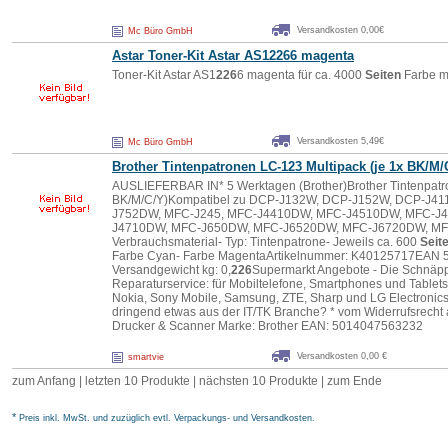
Versandkosten 0,00€
Mc Büro GmbH
Astar Toner-Kit Astar AS1
226
6 magenta
Toner-Kit Astar AS1
226
6 magenta für ca. 4000
Seiten
Farbe m
Versandkosten 5,49€
Mc Büro GmbH
Brother Tintenpatronen LC-123 Multipack (je 1x BK/M/
AUSLIEFERBAR IN* 5 Werktagen (Brother)Brother Tintenpatro
BK/M/C/Y)Kompatibel zu DCP-J132W, DCP-J152W, DCP-J4
J752DW, MFC-J245, MFC-J4410DW, MFC-J4510DW, MFC-J
J4710DW, MFC-J650DW, MFC-J6520DW, MFC-J6720DW, M
Verbrauchsmaterial- Typ: Tintenpatrone- Jeweils ca. 600
Seit
Farbe Cyan- Farbe MagentaArtikelnummer: K40125717EAN 
Versandgewicht kg: 0,
226
Supermarkt Angebote - Die Schnäpp
Reparaturservice: für Mobiltelefone, Smartphones und Tablets
Nokia, Sony Mobile, Samsung, ZTE, Sharp und LG Electronic
dringend etwas aus der IT/TK Branche? * vom Widerrufsrech
Drucker & Scanner Marke: Brother EAN: 5014047563232
Versandkosten 0,00 €
smartvie
zum Anfang | letzten 10 Produkte |
nächsten 10 Produkte
|
zum Ende
*
Preis inkl. MwSt. und zuzüglich evtl. Verpackungs- und Versandkosten.