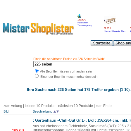
199.00 €
Fallschirm-
Tandemsprung
36.99 €
Holzschlitten der Kla..
Finde die schärfsten Preise zu 226 Seiten im Web!
Alle Begriffe müssen vorhanden sein
Einer der Begriffe muss morhanden sein
Ihre Suche nach
226 Seiten
hat 179 Treffer ergeben (1-10).
zum Anfang | letzten 10 Produkte |
nächsten 10 Produkte
|
zum Ende
Bild
Beschreibung
: Gartenhaus »Chill-Out Gr.1«, BxT: 356x284 cm, inkl
Aus naturbelassenem Fichtenholz, Sockelmaß (BxT): 295 x 21
Bitumendachpappe, Doppelflügeltür mit Lichtausschnitten, 2