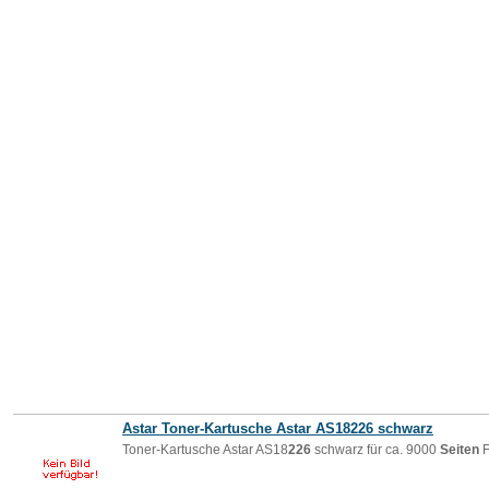
Astar Toner-Kartusche Astar AS18
226
schwarz
Toner-Kartusche Astar AS18
226
schwarz für ca. 9000
Seiten
F