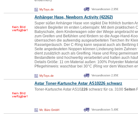
entfernen)
Versandkosten 2,95€
MyToys.de
Anhänger Hase, Newborn Activity (4
226
2)
Super süßer Anhänger Hase von sigikid Die fröhlich bunten An
idealen Begleiter im ersten Lebensjahr. Mit dem praktischen 
Babyschale, dem Kinderwagen oder der Wiege angebracht we
zum Greifen und Befühlen und fördern so die Auge-Hand-Koor
überraschen die aufwendig ausgearbeiteten Tierchen Ihr Klei
Rasselgeräusch. Der C-Ring kann separat auch als Beißring b
Seite angedeuteten Noppen können Linderung beim Zahnen 
dient zusätzlich auch als Greifling. Hase und Ring gemeinsam
Bestandteile sind hochwertig verarbeitet und halten auch häu
Details Größe: 11 cm Material außen: 100% Polyester Materia
Pflegehinweis: waschbar bei 30°C (Ring vor dem Waschen en
Versandkosten 2,95€
MyToys.de
Astar Toner-Kartusche Astar AS10
226
schwarz
Toner-Kartusche Astar AS10
226
schwarz für ca. 3100
Seiten
F
Versandkosten 5,49€
Mc Büro GmbH