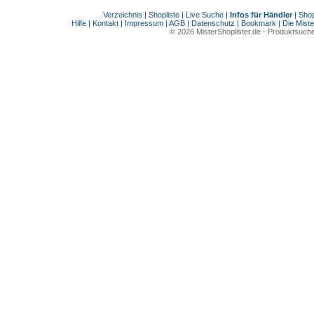
Verzeichnis
|
Shopliste
|
Live Suche
|
Infos für Händler
|
Shop
Hilfe
|
Kontakt
|
Impressum
|
AGB
|
Datenschutz
|
Bookmark
|
Die Miste
© 2026
MisterShoplister.de
-
Produktsuche