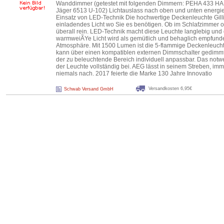
Wanddimmer (getestet mit folgenden Dimmern: PEHA 433 H
Jäger 6513 U-102) Lichtauslass nach oben und unten energi
Einsatz von LED-Technik Die hochwertige Deckenleuchte Gillia
einladendes Licht wo Sie es benötigen. Ob im Schlafzimmer od
überall rein. LED-Technik macht diese Leuchte langlebig un
warmweiÃYe Licht wird als gemütlich und behaglich empfund
Atmosphäre. Mit 1500 Lumen ist die 5-flammige Deckenleucht
kann über einen kompatiblen externen Dimmschalter gedimmt
der zu beleuchtende Bereich individuell anpassbar. Das notwen
der Leuchte vollständig bei. AEG lässt in seinem Streben, imm
niemals nach. 2017 feierte die Marke 130 Jahre Innovatio
Versandkosten 6,95€
Schwab Versand GmbH