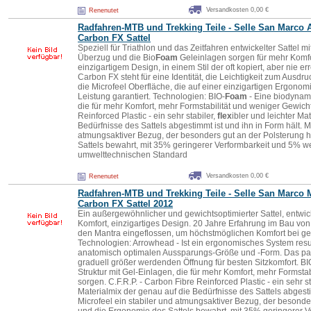
Versandkosten 0,00 €
Renenutet
Radfahren-MTB und Trekking Teile - Selle San Marco 
Carbon FX Sattel
Speziell für Triathlon und das Zeitfahren entwickelter Sattel m
Überzug und die Bio
Foam
Geleinlagen sorgen für mehr Komfort
einzigartigem Design, in einem Stil der oft kopiert, aber nie e
Carbon FX steht für eine Identität, die Leichtigkeit zum Ausdr
die Microfeel Oberfläche, die auf einer einzigartigen Ergono
Leistung garantiert. Technologien: BIO-
Foam
- Eine biodynami
die für mehr Komfort, mehr Formstabilität und weniger Gewic
Reinforced Plastic - ein sehr stabiler,
flex
ibler und leichter Ma
Bedürfnisse des Sattels abgestimmt ist und ihn in Form hält. Mi
atmungsaktiver Bezug, der besonders gut an der Polsterung h
Sattels bewahrt, mit 35% geringerer Verformbarkeit und 5% we
umwelttechnischen Standard
Versandkosten 0,00 €
Renenutet
Radfahren-MTB und Trekking Teile - Selle San Marco 
Carbon FX Sattel 2012
Ein außergewöhnlicher und gewichtsoptimierter Sattel, entwic
Komfort, einzigartiges Design. 20 Jahre Erfahrung im Bau von
den Mantra eingeflossen, um höchstmöglichen Komfort bei ge
Technologien: Arrowhead - Ist ein ergonomisches System resul
anatomisch optimalen Aussparungs-Größe und -Form. Das pate
graduell größer werdenden Öffnung für besten Sitzkomfort. BI
Struktur mit Gel-Einlagen, die für mehr Komfort, mehr Formsta
sorgen. C.F.R.P. - Carbon Fibre Reinforced Plastic - ein sehr st
Materialmix der genau auf die Bedürfnisse des Sattels abgesti
Microfeel ein stabiler und atmungsaktiver Bezug, der besonder