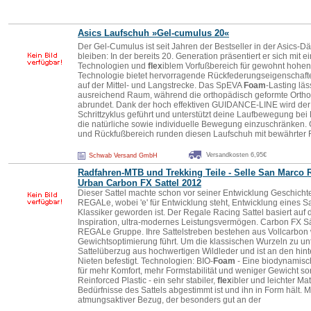
Asics Laufschuh »Gel-cumulus 20«
Der Gel-Cumulus ist seit Jahren der Bestseller in der Asics-
bleiben: In der bereits 20. Generation präsentiert er sich m
Technologien und
flex
iblem Vorfußbereich für gewohnt hohen 
Technologie bietet hervorragende Rückfederungseigenschaft
auf der Mittel- und Langstrecke. Das SpEVA
Foam
-Lasting lä
ausreichend Raum, während die orthopädisch geformte Ortho
abrundet. Dank der hoch effektiven GUIDANCE-LINE wird der
Schrittzyklus geführt und unterstützt deine Laufbewegung be
die natürliche sowie individuelle Bewegung einzuschränken
und Rückfußbereich runden diesen Laufschuh mit bewährter 
Versandkosten 6,95€
Schwab Versand GmbH
Radfahren-MTB und Trekking Teile - Selle San Marco 
Urban Carbon FX Sattel 2012
Dieser Sattel machte schon vor seiner Entwicklung Geschicht
REGALe, wobei 'e' für Entwicklung steht, Entwicklung eines Sat
Klassiker geworden ist. Der Regale Racing Sattel basiert auf 
Inspiration, ultra-modernes Leistungsvermögen. Carbon FX Sä
REGALe Gruppe. Ihre Sattelstreben bestehen aus Vollcarbon 
Gewichtsoptimierung führt. Um die klassischen Wurzeln zu unt
Sattelüberzug aus hochwertigen Wildleder und ist an den hin
Nieten befestigt. Technologien: BIO-
Foam
- Eine biodynamisch
für mehr Komfort, mehr Formstabilität und weniger Gewicht sor
Reinforced Plastic - ein sehr stabiler,
flex
ibler und leichter Ma
Bedürfnisse des Sattels abgestimmt ist und ihn in Form hält. Mi
atmungsaktiver Bezug, der besonders gut an der