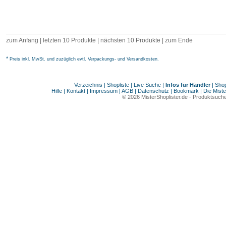
zum Anfang
|
letzten 10 Produkte
| nächsten 10 Produkte | zum Ende
*
Preis inkl. MwSt. und zuzüglich evtl. Verpackungs- und Versandkosten.
Verzeichnis
|
Shopliste
|
Live Suche
|
Infos für Händler
|
Shop
Hilfe
|
Kontakt
|
Impressum
|
AGB
|
Datenschutz
|
Bookmark
|
Die Miste
© 2026
MisterShoplister.de
-
Produktsuche