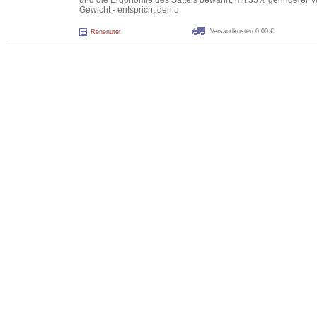
und die Ergonomie des Sattels bewahrt, mit 35% geringerer 
Gewicht - entspricht den u
Versandkosten 0,00 €
Renenutet