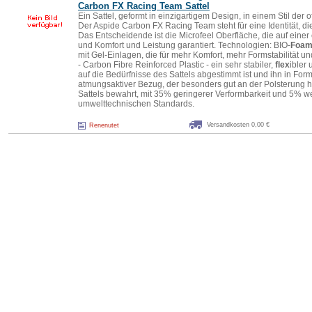
Carbon FX Racing Team Sattel
Ein Sattel, geformt in einzigartigem Design, in einem Stil der of
Der Aspide Carbon FX Racing Team steht für eine Identität, die
Das Entscheidende ist die Microfeel Oberfläche, die auf eine
und Komfort und Leistung garantiert. Technologien: BIO-
Foa
mit Gel-Einlagen, die für mehr Komfort, mehr Formstabilität 
- Carbon Fibre Reinforced Plastic - ein sehr stabiler,
flex
ibler
auf die Bedürfnisse des Sattels abgestimmt ist und ihn in Form 
atmungsaktiver Bezug, der besonders gut an der Polsterung h
Sattels bewahrt, mit 35% geringerer Verformbarkeit und 5% we
umwelttechnischen Standards.
Versandkosten 0,00 €
Renenutet