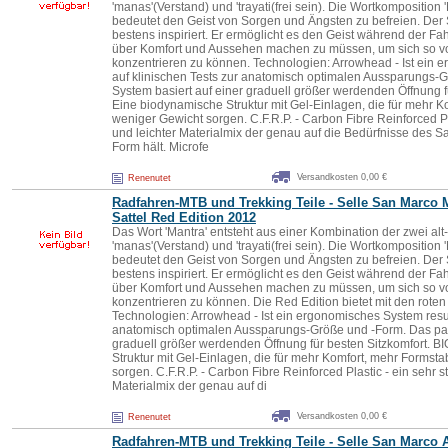
'manas'(Verstand) und 'trayati(frei sein). Die Wortkomposition 
bedeutet den Geist von Sorgen und Ängsten zu befreien. Der 
bestens inspiriert. Er ermöglicht es den Geist während der Fa
über Komfort und Aussehen machen zu müssen, um sich so vol
konzentrieren zu können. Technologien: Arrowhead - Ist ein 
auf klinischen Tests zur anatomisch optimalen Aussparungs-G
System basiert auf einer graduell größer werdenden Öffnung fü
Eine biodynamische Struktur mit Gel-Einlagen, die für mehr Ko
weniger Gewicht sorgen. C.F.R.P. - Carbon Fibre Reinforced Pla
und leichter Materialmix der genau auf die Bedürfnisse des Sat
Form hält. Microfe
Versandkosten 0,00 €
Renenutet
Radfahren-MTB und Trekking Teile - Selle San Marco 
Sattel Red Edition 2012
Das Wort 'Mantra' entsteht aus einer Kombination der zwei alt
'manas'(Verstand) und 'trayati(frei sein). Die Wortkomposition 
bedeutet den Geist von Sorgen und Ängsten zu befreien. Der 
bestens inspiriert. Er ermöglicht es den Geist während der Fa
über Komfort und Aussehen machen zu müssen, um sich so vol
konzentrieren zu können. Die Red Edition bietet mit den roten
Technologien: Arrowhead - Ist ein ergonomisches System resul
anatomisch optimalen Aussparungs-Größe und -Form. Das pate
graduell größer werdenden Öffnung für besten Sitzkomfort. BI
Struktur mit Gel-Einlagen, die für mehr Komfort, mehr Formsta
sorgen. C.F.R.P. - Carbon Fibre Reinforced Plastic - ein sehr st
Materialmix der genau auf di
Versandkosten 0,00 €
Renenutet
Radfahren-MTB und Trekking Teile - Selle San Marco 