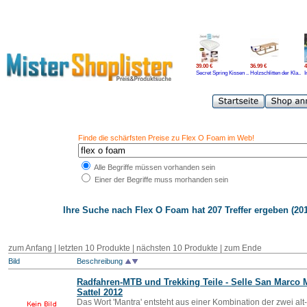
39.00 €
36.99 €
4
Secret Spring Kissen ..
Holzschlitten der Kla..
I
Finde die schärfsten Preise zu Flex O Foam im Web!
Alle Begriffe müssen vorhanden sein
Einer der Begriffe muss morhanden sein
Ihre Suche nach
Flex O Foam
hat 207 Treffer ergeben (201
zum Anfang
|
letzten 10 Produkte
| nächsten 10 Produkte | zum Ende
Bild
Beschreibung
Radfahren-MTB und Trekking Teile - Selle San Marco 
Sattel 2012
Das Wort 'Mantra' entsteht aus einer Kombination der zwei alt