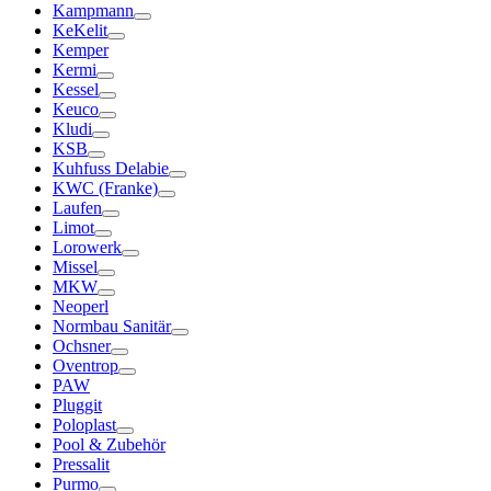
Kampmann
KeKelit
Kemper
Kermi
Kessel
Keuco
Kludi
KSB
Kuhfuss Delabie
KWC (Franke)
Laufen
Limot
Lorowerk
Missel
MKW
Neoperl
Normbau Sanitär
Ochsner
Oventrop
PAW
Pluggit
Poloplast
Pool & Zubehör
Pressalit
Purmo