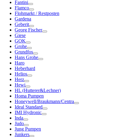
Fantini
Flamco
Flohmarkt / Restposten
Gardena
Geberit
Georg Fischer
Giese
GOK
Grohe
Grundfos
Hans Grohe
Haro
Heberhard
Helios
Herz
Hewi
HL (Hutterer&Lechner)
Homa Pumpen
Honeywell/Braukmann/Centra
Ideal Standard
IMI Hydronic
Inda
Judo
Jung Pumpen
Junkers