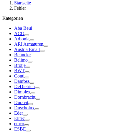
Startseite
Fehler
Kategorien
Aba Beul
ACO
Arbonia
ARI Armaturen
Austria Email
Behncke
Belimo
Brötje
BWT
Conti
Danfoss
DeDietrich
Dimplex
Dornbracht
Duravit
Duscholux
Eder
Elitec
emco
ESBE