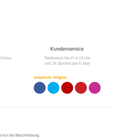
Kundenservice
 Online
Telefonisch Mo-Fr 9-18 Uhr
und 24 Stunden per E-Mail
smartvie folgen
F
T
Y
p
p
 nur der Beschreibung.