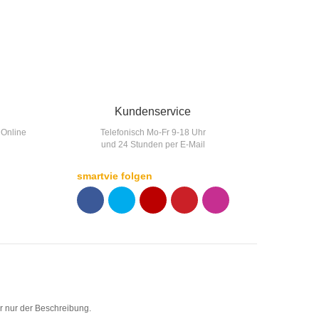
Kundenservice
 Online
Telefonisch Mo-Fr 9-18 Uhr
und 24 Stunden per E-Mail
smartvie folgen
F
T
Y
p
p
 nur der Beschreibung.