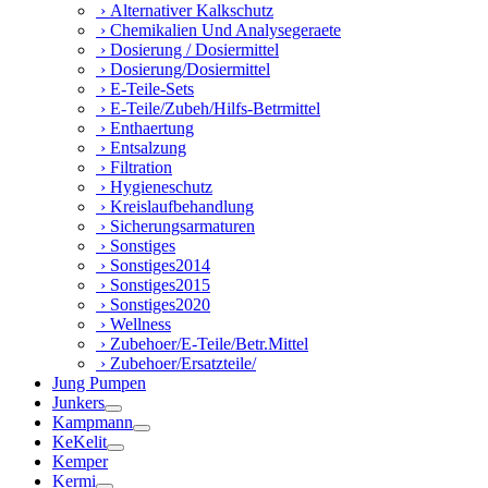
› Alternativer Kalkschutz
› Chemikalien Und Analysegeraete
› Dosierung / Dosiermittel
› Dosierung/Dosiermittel
› E-Teile-Sets
› E-Teile/Zubeh/Hilfs-Betrmittel
› Enthaertung
› Entsalzung
› Filtration
› Hygieneschutz
› Kreislaufbehandlung
› Sicherungsarmaturen
› Sonstiges
› Sonstiges2014
› Sonstiges2015
› Sonstiges2020
› Wellness
› Zubehoer/E-Teile/Betr.Mittel
› Zubehoer/Ersatzteile/
Jung Pumpen
Junkers
Kampmann
KeKelit
Kemper
Kermi