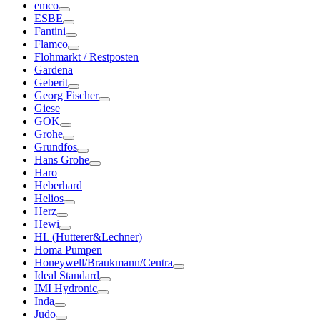
emco
ESBE
Fantini
Flamco
Flohmarkt / Restposten
Gardena
Geberit
Georg Fischer
Giese
GOK
Grohe
Grundfos
Hans Grohe
Haro
Heberhard
Helios
Herz
Hewi
HL (Hutterer&Lechner)
Homa Pumpen
Honeywell/Braukmann/Centra
Ideal Standard
IMI Hydronic
Inda
Judo