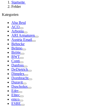
Startseite
Fehler
Kategorien
Aba Beul
ACO
Arbonia
ARI Armaturen
Austria Email
Behncke
Belimo
Brötje
BWT
Conti
Danfoss
DeDietrich
Dimplex
Dornbracht
Duravit
Duscholux
Eder
Elitec
emco
ESBE