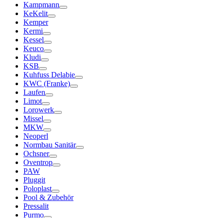
Kampmann
KeKelit
Kemper
Kermi
Kessel
Keuco
Kludi
KSB
Kuhfuss Delabie
KWC (Franke)
Laufen
Limot
Lorowerk
Missel
MKW
Neoperl
Normbau Sanitär
Ochsner
Oventrop
PAW
Pluggit
Poloplast
Pool & Zubehör
Pressalit
Purmo