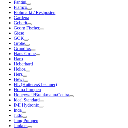
Fantini
Flamco
Flohmarkt / Restposten
Gardena
Geberit
Georg Fischer
Giese
GOK
Grohe
Grundfos
Hans Grohe
Haro
Heberhard
Helios
Herz
Hewi
HL (Hutterer&Lechner)
Homa Pumpen
Honeywell/Braukmann/Centra
Ideal Standard
IMI Hydronic
Inda
Judo
Jung Pumpen
Junkers