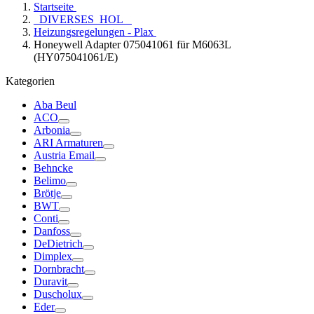
Startseite
_DIVERSES_HOL_
Heizungsregelungen - Plax
Honeywell Adapter 075041061 für M6063L
(HY075041061/E)
Kategorien
Aba Beul
ACO
Arbonia
ARI Armaturen
Austria Email
Behncke
Belimo
Brötje
BWT
Conti
Danfoss
DeDietrich
Dimplex
Dornbracht
Duravit
Duscholux
Eder