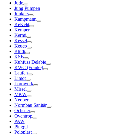
Judo
Jung Pumpen
Junkers
Kampmann
KeKelit
Kemper
Kermi
Kessel
Keuco
Kludi
KSB
Kuhfuss Delabie
KWC (Franke)
Laufen
Limot
Lorowerk
Missel
MKW
Neoperl
Normbau Sanitär
Ochsner
Oventrop
PAW
Pluggit
Poloplast