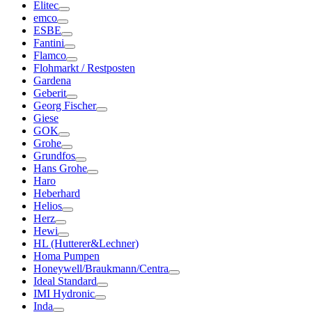
Elitec
emco
ESBE
Fantini
Flamco
Flohmarkt / Restposten
Gardena
Geberit
Georg Fischer
Giese
GOK
Grohe
Grundfos
Hans Grohe
Haro
Heberhard
Helios
Herz
Hewi
HL (Hutterer&Lechner)
Homa Pumpen
Honeywell/Braukmann/Centra
Ideal Standard
IMI Hydronic
Inda